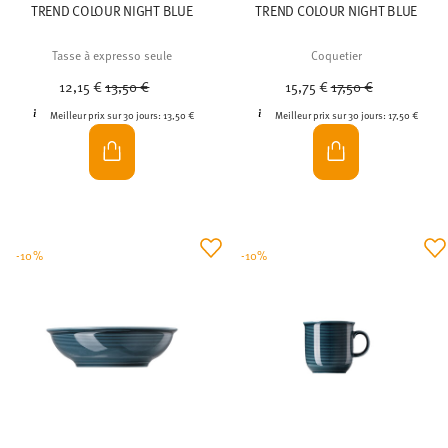
TREND COLOUR NIGHT BLUE
TREND COLOUR NIGHT BLUE
Tasse à expresso seule
Coquetier
Price reduced from
to
Price reduced from
to
12,15 €
13,50 €
15,75 €
17,50 €
Meilleur prix sur 30 jours:
13,50 €
Meilleur prix sur 30 jours:
17,50 €
-10%
-10%