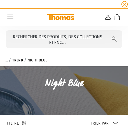
SOLDES D'ÉTÉ
☀️ 45% de réduction sur toutes l
CONNEXI
Menu
RECHERCHER DES PRODUITS, DES COLLECTIONS
ET ENC...
...
TREND
NIGHT BLUE
Night Blue
FILTRE