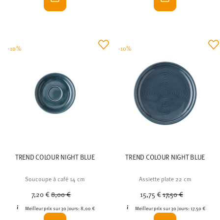
-10%
-10%
TREND COLOUR NIGHT BLUE
TREND COLOUR NIGHT BLUE
Soucoupe à café 14 cm
Assiette plate 22 cm
Price reduced from
to
Price reduced from
to
7,20 €
8,00 €
15,75 €
17,50 €
Meilleur prix sur 30 jours:
8,00 €
Meilleur prix sur 30 jours:
17,50 €