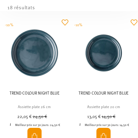
18 résultats
-10%
-10%
TREND COLOUR NIGHT BLUE
TREND COLOUR NIGHT BLUE
Assiette plate 26 cm
Assiette plate 20 cm
Price reduced from
to
Price reduced from
to
22,05 €
24,50 €
13,05 €
14,50 €
Meilleur prix sur 30 jours:
24,50 €
Meilleur prix sur 30 jours:
14,50 €