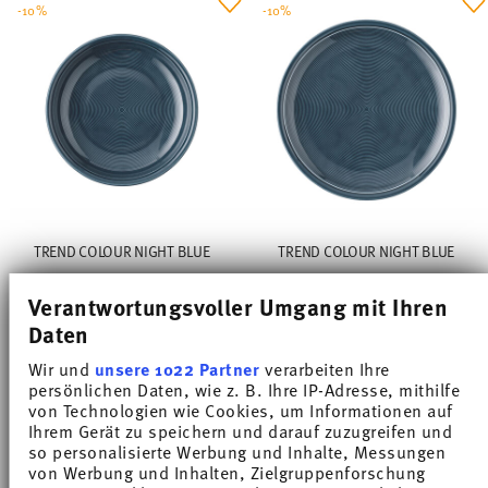
-10%
-10%
TREND COLOUR NIGHT BLUE
TREND COLOUR NIGHT BLUE
Verantwortungsvoller Umgang mit Ihren
Assiette creuse 24 cm
Assiette plate 28 cm
Daten
Price reduced from
to
Price reduced from
to
20,25 €
22,50 €
25,11 €
27,90 €
Wir und
unsere 1022 Partner
verarbeiten Ihre
Meilleur prix sur 30 jours:
22,50 €
Meilleur prix sur 30 jours:
27,90 €
persönlichen Daten, wie z. B. Ihre IP-Adresse, mithilfe
von Technologien wie Cookies, um Informationen auf
Ihrem Gerät zu speichern und darauf zuzugreifen und
so personalisierte Werbung und Inhalte, Messungen
von Werbung und Inhalten, Zielgruppenforschung