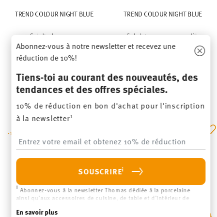
TREND COLOUR NIGHT BLUE
TREND COLOUR NIGHT BLUE
Saladier bas 22 cm
Gobelet avec anse gr.modèle
Abonnez-vous à notre newsletter et recevez une
Price reduced from
to
Price reduced from
to
40,50 €
45,00 €
20,25 €
22,50 €
réduction de 10%!
Meilleur prix sur 30 jours:
45,00 €
Meilleur prix sur 30 jours:
22,50 €
Tiens-toi au courant des nouveautés, des
M'AVERTIR
tendances et des offres spéciales.
10% de réduction en bon d'achat pour l'inscription
1
à la newsletter
-10%
-10%
Insert your email to register for the newsletters
i
SOUSCRIRE
i
Abonnez-vous à la newsletter Thomas dédiée à la porcelaine
ainsi qu’aux accessoires de cuisine, de table et d’intérieur de
l’entreprise Rosenthal GmbH. Vous pouvez vous désinscrire à tout
En savoir plus
moment en cliquant sur le lien de désinscription situé qu’en bas