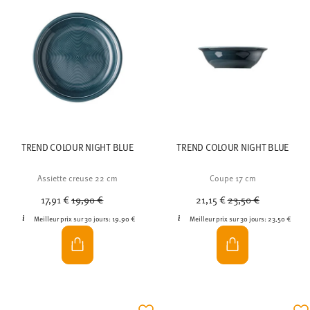
TREND COLOUR NIGHT BLUE
TREND COLOUR NIGHT BLUE
Assiette creuse 22 cm
Coupe 17 cm
Price reduced from
to
Price reduced from
to
17,91 €
19,90 €
21,15 €
23,50 €
Meilleur prix sur 30 jours:
19,90 €
Meilleur prix sur 30 jours:
23,50 €