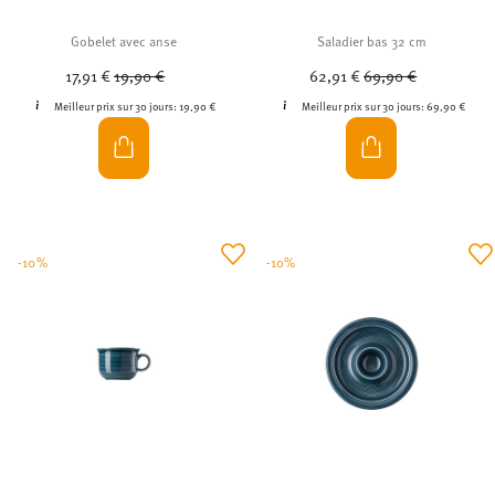
Gobelet avec anse
Saladier bas 32 cm
Price reduced from
to
Price reduced from
to
17,91 €
19,90 €
62,91 €
69,90 €
Meilleur prix sur 30 jours:
19,90 €
Meilleur prix sur 30 jours:
69,90 €
-10%
-10%