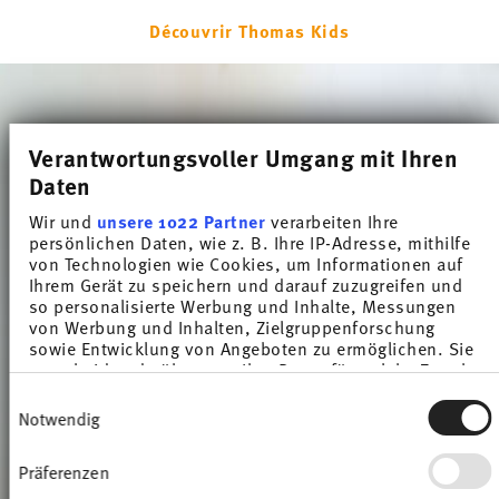
Découvrir Thomas Kids
Verantwortungsvoller Umgang mit Ihren
Daten
Wir und
unsere 1022 Partner
verarbeiten Ihre
persönlichen Daten, wie z. B. Ihre IP-Adresse, mithilfe
von Technologien wie Cookies, um Informationen auf
Ihrem Gerät zu speichern und darauf zuzugreifen und
so personalisierte Werbung und Inhalte, Messungen
von Werbung und Inhalten, Zielgruppenforschung
sowie Entwicklung von Angeboten zu ermöglichen. Sie
entscheiden darüber, wer Ihre Daten für welche Zwecke
nutzt. Sie können Ihre Einwilligung jederzeit über die
Einwilligungsauswahl
Cookie-Erklärung oder durch Klicken auf das Privacy
Notwendig
Trigger Symbol ändern oder widerrufen
Präferenzen
Wenn Sie es erlauben, würden wir auch gerne: