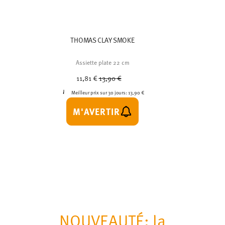
THOMAS CLAY SMOKE
Assiette plate 22 cm
Price reduced from
to
11,81 €
13,90 €
Meilleur prix sur 30 jours:
13,90 €
M'AVERTIR
NOUVEAUTÉ: la