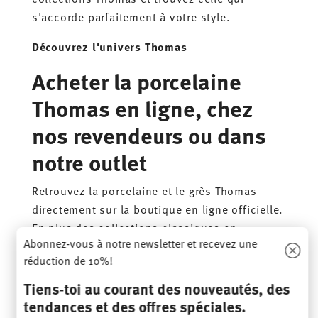
s'accorde parfaitement à votre style.
Découvrez l'univers Thomas
Acheter la porcelaine
Thomas en ligne, chez
nos revendeurs ou dans
notre outlet
Retrouvez la porcelaine et le grès Thomas
directement sur la boutique en ligne officielle.
En plus des collections classiques en
Abonnez-vous à notre newsletter et recevez une
porcelaine, vous y découvrirez un large choix
réduction de 10%!
de collections modernes en grès, idéales pour
les intérieurs contemporains.
Tiens-toi au courant des nouveautés, des
tendances et des offres spéciales.
En complément des offres disponibles en