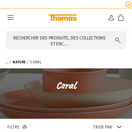
SOLDES D'ÉTÉ
☀️ 45% de réduction sur toutes l
CONNEXI
Menu
RECHERCHER DES PRODUITS, DES COLLECTIONS
ET ENC...
...
NATURE
CORAL
Coral
FILTRE