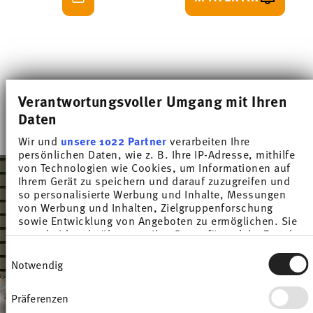
Vous avez vu 2 des 2 produits
Verantwortungsvoller Umgang mit Ihren
Daten
Wir und
unsere 1022 Partner
verarbeiten Ihre
persönlichen Daten, wie z. B. Ihre IP-Adresse, mithilfe
von Technologien wie Cookies, um Informationen auf
Ihrem Gerät zu speichern und darauf zuzugreifen und
so personalisierte Werbung und Inhalte, Messungen
von Werbung und Inhalten, Zielgruppenforschung
sowie Entwicklung von Angeboten zu ermöglichen. Sie
entscheiden darüber, wer Ihre Daten für welche Zwecke
nutzt. Sie können Ihre Einwilligung jederzeit über die
Einwilligungsauswahl
Cookie-Erklärung oder durch Klicken auf das Privacy
Notwendig
Trigger Symbol ändern oder widerrufen
Präferenzen
Wenn Sie es erlauben, würden wir auch gerne: