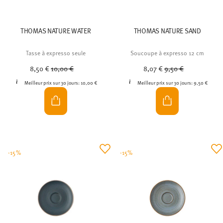
THOMAS NATURE WATER
THOMAS NATURE SAND
Tasse à expresso seule
Soucoupe à expresso 12 cm
Price reduced from
to
Price reduced from
to
8,50 €
10,00 €
8,07 €
9,50 €
Meilleur prix sur 30 jours:
10,00 €
Meilleur prix sur 30 jours:
9,50 €
-15%
-15%