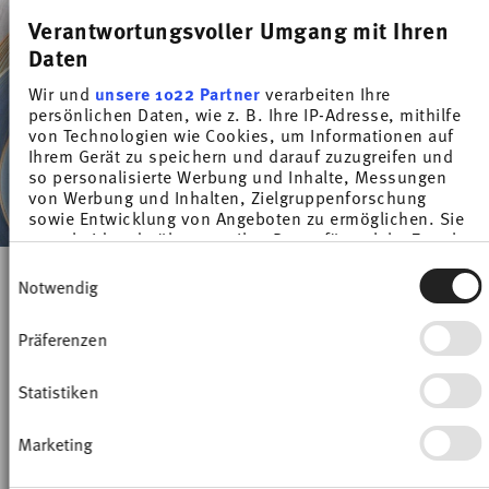
Verantwortungsvoller Umgang mit Ihren
Daten
Wir und
unsere 1022 Partner
verarbeiten Ihre
persönlichen Daten, wie z. B. Ihre IP-Adresse, mithilfe
von Technologien wie Cookies, um Informationen auf
Ihrem Gerät zu speichern und darauf zuzugreifen und
so personalisierte Werbung und Inhalte, Messungen
von Werbung und Inhalten, Zielgruppenforschung
sowie Entwicklung von Angeboten zu ermöglichen. Sie
entscheiden darüber, wer Ihre Daten für welche Zwecke
nutzt. Sie können Ihre Einwilligung jederzeit über die
Einwilligungsauswahl
Cookie-Erklärung oder durch Klicken auf das Privacy
Notwendig
-15%
-15%
Trigger Symbol ändern oder widerrufen
Präferenzen
Wenn Sie es erlauben, würden wir auch gerne:
Informationen über Ihre geografische Lage
erfassen, welche bis auf einige Meter genau sein
Statistiken
können
Ihr Gerät durch aktives Scannen nach
Marketing
bestimmten Merkmalen (Fingerprinting)
identifizieren