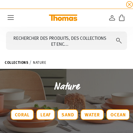
SOLDES D'ÉTÉ
☀️
5 % de remise supplémentaire
CONNEXI
Menu
RECHERCHER DES PRODUITS, DES COLLECTIONS
ET ENC...
COLLECTIONS
NATURE
Nature
CORAL
LEAF
SAND
WATER
OCEAN