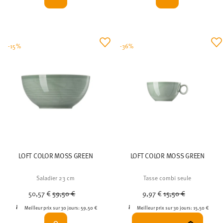
-15%
-36%
LOFT COLOR MOSS GREEN
LOFT COLOR MOSS GREEN
Saladier 23 cm
Tasse combi seule
Price reduced from
to
Price reduced from
to
50,57 €
59,50 €
9,97 €
15,50 €
Meilleur prix sur 30 jours:
59,50 €
Meilleur prix sur 30 jours:
15,50 €