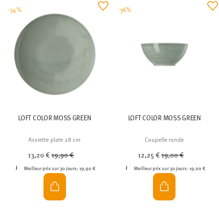
-34%
-36%
LOFT COLOR MOSS GREEN
LOFT COLOR MOSS GREEN
Assiette plate 28 cm
Coupelle ronde
Price reduced from
to
Price reduced from
to
13,20 €
19,90 €
12,25 €
19,00 €
Meilleur prix sur 30 jours:
19,90 €
Meilleur prix sur 30 jours:
19,00 €