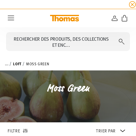
SOLDES D'ÉTÉ
☀️
5 % de remise supplémentaire
CONNEXI
Menu
RECHERCHER DES PRODUITS, DES COLLECTIONS
ET ENC...
...
LOFT
MOSS GREEN
Moss Green
FILTRE