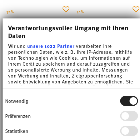
-32%
-34%
Verantwortungsvoller Umgang mit Ihren
Daten
Wir und
unsere 1022 Partner
verarbeiten Ihre
persönlichen Daten, wie z. B. Ihre IP-Adresse, mithilfe
von Technologien wie Cookies, um Informationen auf
Ihrem Gerät zu speichern und darauf zuzugreifen und
so personalisierte Werbung und Inhalte, Messungen
von Werbung und Inhalten, Zielgruppenforschung
sowie Entwicklung von Angeboten zu ermöglichen. Sie
LOFT COLOR MOSS GREEN
LOFT COLOR MOSS GREEN
entscheiden darüber, wer Ihre Daten für welche Zwecke
nutzt. Sie können Ihre Einwilligung jederzeit über die
Gobelet avec anse gr.modèle
Soucoupe à café 16,5 cm
Einwilligungsauswahl
Cookie-Erklärung oder durch Klicken auf das Privacy
Notwendig
Price reduced from
to
Price reduced from
to
Trigger Symbol ändern oder widerrufen
11,87 €
17,50 €
4,65 €
7,00 €
Meilleur prix sur 30 jours:
17,50 €
Meilleur prix sur 30 jours:
7,00 €
Präferenzen
Wenn Sie es erlauben, würden wir auch gerne:
Informationen über Ihre geografische Lage
erfassen, welche bis auf einige Meter genau sein
Statistiken
können