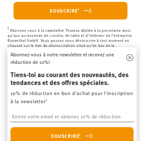
i
SOUSCRIRE
i
Abonnez-vous à la newsletter Thomas dédiée à la porcelaine ainsi
qu’aux accessoires de cuisine, de table et d’intérieur de l’entreprise
Rosenthal GmbH. Vous pouvez vous désinscrire à tout moment en
cliquant sur le lien de désinscription situé qu’en bas de la
newsletter. Remarque : vous devez avoir 16 ans ou plus pour vous
Abonnez-vous à notre newsletter et recevez une
inscrire. Pour en savoir plus:
Protection des données
.
réduction de 10%!
COMMENT POUVONS-NOUS T'AIDER ?
Tiens-toi au courant des nouveautés, des
tendances et des offres spéciales.
LÉGAL ET CONFIDENTIALITÉ
10% de réduction en bon d'achat pour l'inscription
1
à la newsletter
RÉVOQUER LE CONTRAT
Insert your email to register for the newsletters
Suivez-nous sur
i
SOUSCRIRE