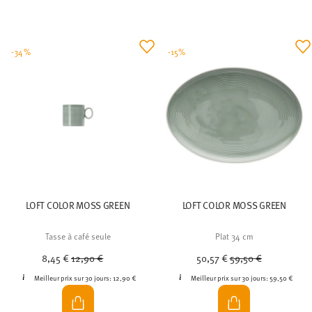
-34%
-15%
LOFT COLOR MOSS GREEN
LOFT COLOR MOSS GREEN
Tasse à café seule
Plat 34 cm
Price reduced from
to
Price reduced from
to
8,45 €
12,90 €
50,57 €
59,50 €
Meilleur prix sur 30 jours:
12,90 €
Meilleur prix sur 30 jours:
59,50 €