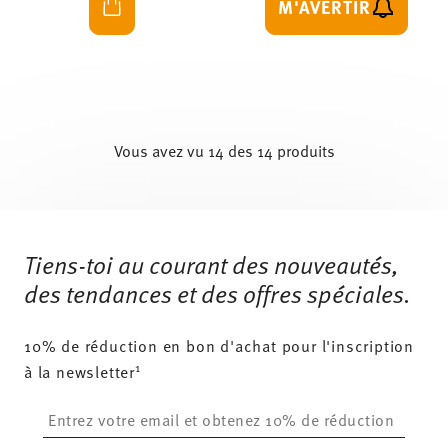
M'AVERTIR
Vous avez vu 14 des 14 produits
Services
Footer
Tiens-toi au courant des nouveautés,
des tendances et des offres spéciales.
10% de réduction en bon d'achat pour l'inscription
1
à la newsletter
Insert your email to register for the newsletters