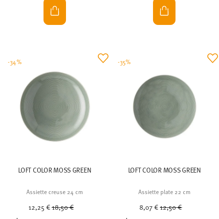
-34%
-35%
LOFT COLOR MOSS GREEN
LOFT COLOR MOSS GREEN
Assiette creuse 24 cm
Assiette plate 22 cm
Price reduced from
to
Price reduced from
to
12,25 €
18,50 €
8,07 €
12,50 €