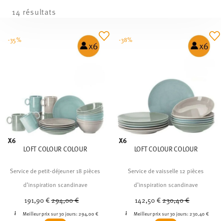
14 résultats
-35%
-38%
X6
X6
LOFT COLOUR COLOUR
LOFT COLOUR COLOUR
Service de petit-déjeuner 18 pièces
Service de vaisselle 12 pièces
d’inspiration scandinave
d’inspiration scandinave
Price reduced from
to
Price reduced from
to
191,90 €
294,00 €
142,50 €
230,40 €
Meilleur prix sur 30 jours:
294,00 €
Meilleur prix sur 30 jours:
230,40 €