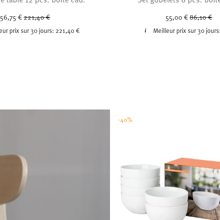
Price reduced from
to
Price red
to
156,75 €
221,40 €
55,00 €
86,10 €
eur prix sur 30 jours:
221,40 €
Meilleur prix sur 30 jours
-40%