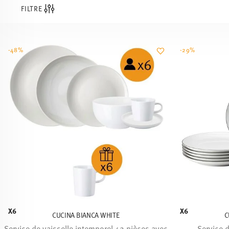
FILTRE
-48%
-29%
X6
X6
CUCINA BIANCA WHITE
C
Service de vaisselle intemporel 42 pièces avec
Service d