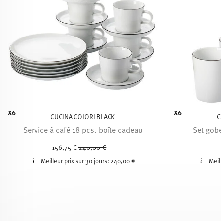
X6
X6
CUCINA COLORI BLACK
C
Service à café 18 pcs. boîte cadeau
Set gobe
Price reduced from
to
156,75 €
240,00 €
Meilleur prix sur 30 jours:
240,00 €
Meil