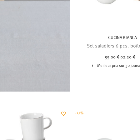
CUCINA BIANCA
Set saladiers 6 pcs. boî
Price red
to
55,00 €
92,20 €
Meilleur prix sur 30 jours
-35%