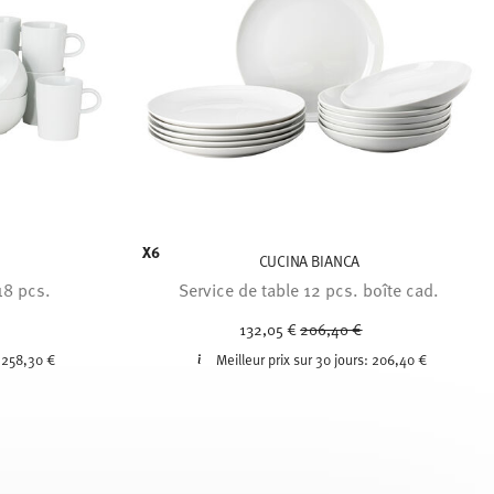
X6
CUCINA BIANCA
18 pcs.
Service de table 12 pcs. boîte cad.
uced from
o
Price reduced from
to
132,05 €
206,40 €
:
258,30 €
Meilleur prix sur 30 jours:
206,40 €