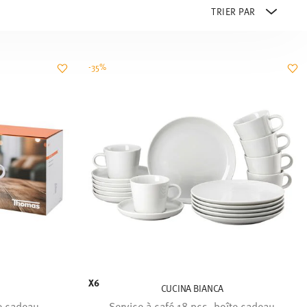
-35%
X6
CUCINA BIANCA
te cadeau
Service à café 18 pcs. boîte cadeau