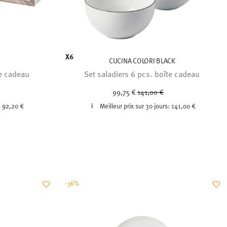
X6
CUCINA COLORI BLACK
te cadeau
Set saladiers 6 pcs. boîte cadeau
uced from
Price reduced from
to
99,75 €
141,00 €
:
92,20 €
Meilleur prix sur 30 jours:
141,00 €
-36%