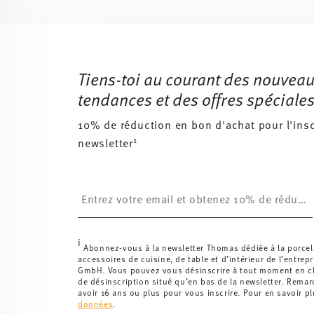
Services
Footer
Tiens-toi au courant des nouveau
tendances et des offres spéciales
10% de réduction en bon d'achat pour l'insc
1
newsletter
Insert your email to register for the newsletters
i
Abonnez-vous à la newsletter Thomas dédiée à la porcel
accessoires de cuisine, de table et d’intérieur de l’entrep
GmbH. Vous pouvez vous désinscrire à tout moment en cli
de désinscription situé qu’en bas de la newsletter. Rema
avoir 16 ans ou plus pour vous inscrire. Pour en savoir p
données
.