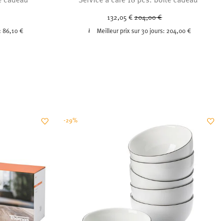
uced from
Price reduced from
to
132,05 €
204,00 €
:
86,10 €
Meilleur prix sur 30 jours:
204,00 €
-29%