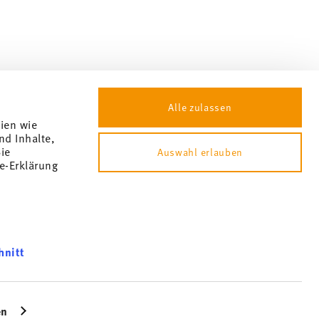
Alle zulassen
gien wie
nd Inhalte,
ie
Auswahl erlauben
e-Erklärung
ment aux cookies
hnitt
tions et ne peut pas être déduit rétrospectivement. Pas de paiement
können und
bsite an
en
icherweise