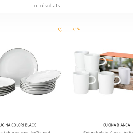
10 résultats
-36%
UCINA COLORI BLACK
CUCINA BIANCA
e table 12 pcs. boîte cad.
Set gobelets 6 pcs. boî