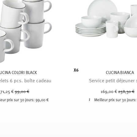
X6
UCINA COLORI BLACK
CUCINA BIANCA
lets 6 pcs. boîte cadeau
Service petit déjeuner 
Price reduced from
to
Price red
t
71,25 €
99,00 €
169,00 €
258,30 €
leur prix sur 30 jours:
99,00 €
Meilleur prix sur 30 jours