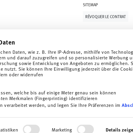
SITEMAP
RÉVOQUER LE CONTRAT
Daten
Suivez-nous sur
ichen Daten, wie z. B. Ihre IP-Adresse, mithilfe von Technolo
 de 10%!
ern und darauf zuzugreifen und so personalisierte Werbung u
rschung sowie Entwicklung von Angeboten zu ermöglichen. S
ndances et des
 nutzt. Sie können Ihre Einwilligung jederzeit über die Cooki
dern oder widerrufen
DÉCOUVRE TOUTES NOS MARQUES
1
la newsletter
Beauté et fonctionnalité pour ta maison
assen, welche bis auf einige Meter genau sein können
i
en Merkmalen (Fingerprinting) identifizieren
SOUSCRIRE
GV
Protection des données
Mentions légales
Modifier le consente
n verarbeitet werden, und legen Sie Ihre Präferenzen im
Absc
u’aux accessoires de
*
Tous les prix avec TVA inclus et
plus frais d'expédition.
 pouvez vous désinscrire à
ande. Le bon d'achat ne peut pas être cumulé avec d'autres offres ou promo
 de la newsletter. Remarque
ersonalisieren, Funktionen für soziale Medien anbieten zu 
plus:
Protection des
rdem geben wir Informationen zu Ihrer Verwendung unserer We
© 2025 Rosenthal GmbH. All rights reserved
atistiken
Marketing
Details zeig
ysen weiter. Unsere Partner führen diese Informationen mögl