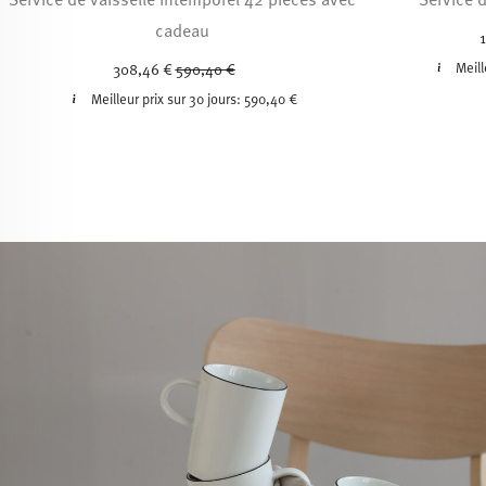
cadeau
Price reduced from
to
Meill
308,46 €
590,40 €
Meilleur prix sur 30 jours:
590,40 €