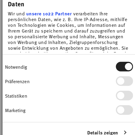
9,90 €
8,00 €
Daten
Wir und
unsere 1022 Partner
verarbeiten Ihre
persönlichen Daten, wie z. B. Ihre IP-Adresse, mithilfe
von Technologien wie Cookies, um Informationen auf
Ihrem Gerät zu speichern und darauf zuzugreifen und
so personalisierte Werbung und Inhalte, Messungen
von Werbung und Inhalten, Zielgruppenforschung
sowie Entwicklung von Angeboten zu ermöglichen. Sie
NEW
NEW
entscheiden darüber, wer Ihre Daten für welche Zwecke
nutzt. Sie können Ihre Einwilligung jederzeit über die
Einwilligungsauswahl
Cookie-Erklärung oder durch Klicken auf das Privacy
Notwendig
Trigger Symbol ändern oder widerrufen
Präferenzen
Wenn Sie es erlauben, würden wir auch gerne:
Informationen über Ihre geografische Lage
erfassen, welche bis auf einige Meter genau sein
Statistiken
können
Ihr Gerät durch aktives Scannen nach
Marketing
bestimmten Merkmalen (Fingerprinting)
SANDORA LIGHTBEIGE
SANDORA CREAMWHITE
identifizieren
Erfahren Sie mehr darüber, wie Ihre persönlichen Daten
verarbeitet werden, und legen Sie Ihre Präferenzen im
Soucoupe à expresso 12 cm
Tasse Kombi seule
Details zeigen