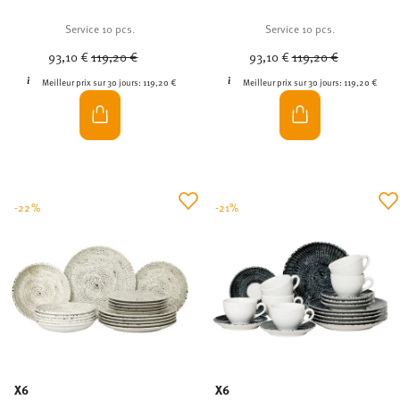
Service 10 pcs.
Service 10 pcs.
Price reduced from
to
Price reduced from
to
93,10 €
119,20 €
93,10 €
119,20 €
Meilleur prix sur 30 jours:
119,20 €
Meilleur prix sur 30 jours:
119,20 €
-22%
-21%
X6
X6