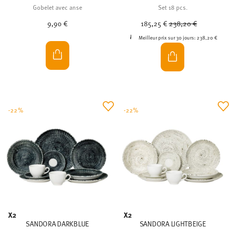
Gobelet avec anse
Set 18 pcs.
Price reduced from
to
9,90 €
185,25 €
238,20 €
Meilleur prix sur 30 jours:
238,20 €
-22%
-22%
X2
X2
SANDORA DARKBLUE
SANDORA LIGHTBEIGE