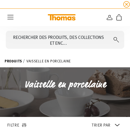
SOLDES D'ÉTÉ
☀️
5 % de remise supplémentaire
CONNEXI
Menu
RECHERCHER DES PRODUITS, DES COLLECTIONS
ET ENC...
PRODUITS
VAISSELLE EN PORCELAINE
Vaisselle en porcelaine
FILTRE