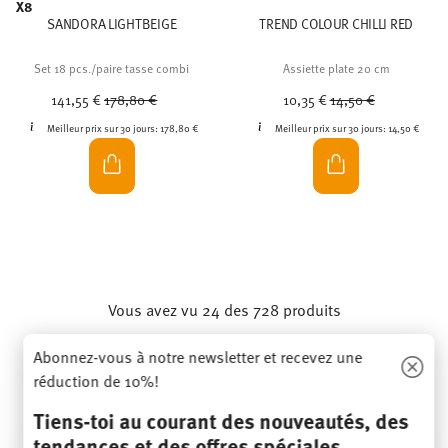
X8
SANDORA LIGHTBEIGE
TREND COLOUR CHILLI RED
Set 18 pcs./paire tasse combi
Assiette plate 20 cm
Price reduced from
to
Price reduced from
to
141,55 €
178,80 €
10,35 €
14,50 €
Meilleur prix sur 30 jours:
178,80 €
Meilleur prix sur 30 jours:
14,50 €
Vous avez vu 24 des 728 produits
Abonnez-vous à notre newsletter et recevez une
réduction de 10%!
PLUS
Tiens-toi au courant des nouveautés, des
tendances et des offres spéciales.