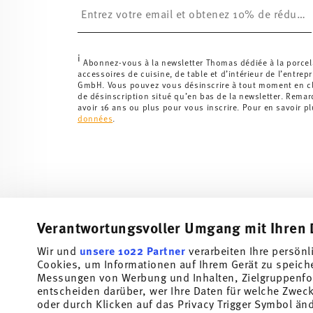
i
Abonnez-vous à la newsletter Thomas dédiée à la porcel
accessoires de cuisine, de table et d’intérieur de l’entrep
GmbH. Vous pouvez vous désinscrire à tout moment en cli
de désinscription situé qu’en bas de la newsletter. Rema
avoir 16 ans ou plus pour vous inscrire. Pour en savoir p
données
.
Verantwortungsvoller Umgang mit Ihren 
Wir und
unsere 1022 Partner
verarbeiten Ihre persönl
Abonnez-vous à notre newsletter et recevez une réduction
Cookies, um Informationen auf Ihrem Gerät zu speich
Messungen von Werbung und Inhalten, Zielgruppenfo
Tiens-toi au courant des nouveautés, des te
entscheiden darüber, wer Ihre Daten für welche Zwecke
offres spéciales.
oder durch Klicken auf das Privacy Trigger Symbol än