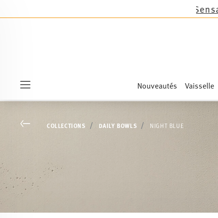
les nouveautés Sandora, Sensai & Kids!
Achetez 
Nouveautés
Vaisselle
Menu
Go back
COLLECTIONS
DAILY BOWLS
NIGHT BLUE