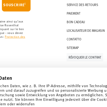
i
SOUSCRIRE
SERVICE DES RETOURS
PAIEMENT
aine ainsi qu’aux
BON CADEAU
rise Rosenthal
quant sur le lien
LOCALISATEUR DE MAGASIN
rque : vous devez
lus:
Protection des
CONTATTO
SITEMAP
RÉVOQUER LE CONTRAT
Daten
Suivez-nous sur
ichen Daten, wie z. B. Ihre IP-Adresse, mithilfe von Technolo
 de 10%!
ern und darauf zuzugreifen und so personalisierte Werbung u
rschung sowie Entwicklung von Angeboten zu ermöglichen. S
ndances et des
 nutzt. Sie können Ihre Einwilligung jederzeit über die Cooki
dern oder widerrufen