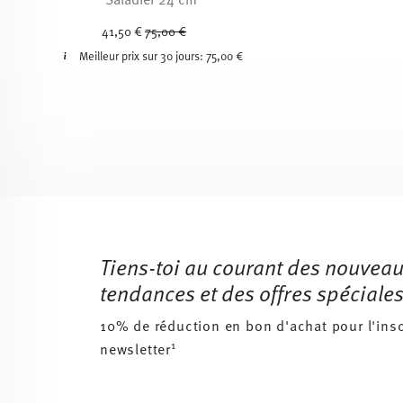
Price reduced from
to
41,50 €
75,00 €
Meilleur prix sur 30 jours:
75,00 €
Services
Footer
Tiens-toi au courant des nouveau
tendances et des offres spéciales
10% de réduction en bon d'achat pour l'insc
1
newsletter
Insert your email to register for the newsletters