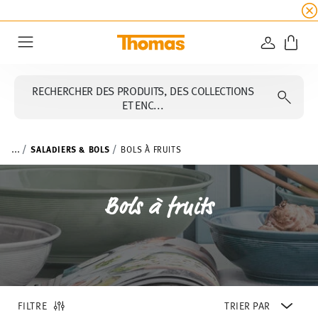
SOLDES D'ÉTÉ
☀️
5 % de remise supplémentaire
CONNEXI
Menu
RECHERCHER DES PRODUITS, DES COLLECTIONS
ET ENC...
...
SALADIERS & BOLS
BOLS À FRUITS
Bols à fruits
FILTRE