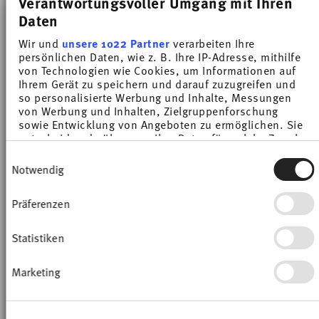
Verantwortungsvoller Umgang mit Ihren
Price reduced from
to
Price reduced from
to
43,70 €
50,00 €
43,70 €
50,00 €
Daten
Meilleur prix sur 30 jours:
50,00 €
Meilleur prix sur 30 jours:
50,00 €
Wir und
unsere 1022 Partner
verarbeiten Ihre
persönlichen Daten, wie z. B. Ihre IP-Adresse, mithilfe
von Technologien wie Cookies, um Informationen auf
Ihrem Gerät zu speichern und darauf zuzugreifen und
so personalisierte Werbung und Inhalte, Messungen
von Werbung und Inhalten, Zielgruppenforschung
sowie Entwicklung von Angeboten zu ermöglichen. Sie
-40%
-40%
entscheiden darüber, wer Ihre Daten für welche Zwecke
nutzt. Sie können Ihre Einwilligung jederzeit über die
Einwilligungsauswahl
Cookie-Erklärung oder durch Klicken auf das Privacy
Notwendig
Trigger Symbol ändern oder widerrufen
Präferenzen
Wenn Sie es erlauben, würden wir auch gerne:
Informationen über Ihre geografische Lage
erfassen, welche bis auf einige Meter genau sein
Statistiken
können
Ihr Gerät durch aktives Scannen nach
Marketing
bestimmten Merkmalen (Fingerprinting)
identifizieren
THOMAS DAILY ICE BLUE
THOMAS DAILY MOSS GREEN
Erfahren Sie mehr darüber, wie Ihre persönlichen Daten