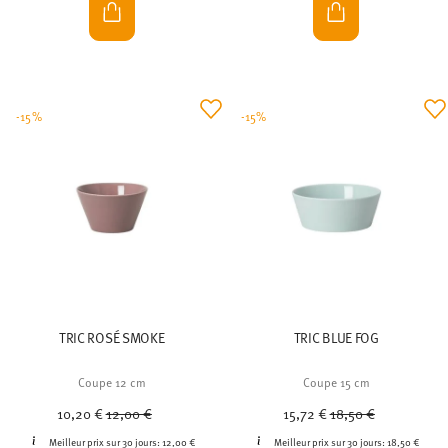
-15%
-15%
TRIC ROSÉ SMOKE
TRIC BLUE FOG
Coupe 12 cm
Coupe 15 cm
Price reduced from
to
Price reduced from
to
10,20 €
12,00 €
15,72 €
18,50 €
Meilleur prix sur 30 jours:
12,00 €
Meilleur prix sur 30 jours:
18,50 €