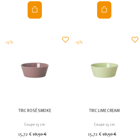
-15%
-15%
TRIC ROSÉ SMOKE
TRIC LIME CREAM
Coupe 15 cm
Coupe 15 cm
Price reduced from
to
Price reduced from
to
15,72 €
18,50 €
15,72 €
18,50 €