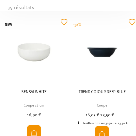
35 résultats
NEW
-32%
SENSAI WHITE
TREND COLOUR DEEP BLUE
Coupe 18 cm
Coupe
Price reduced from
to
16,90 €
16,05 €
23,50 €
Meilleur prix sur 30 jours:
23,50 €