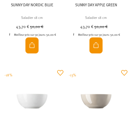
SUNNY DAY NORDIC BLUE
SUNNY DAY APPLE GREEN
Saladier 18 cm
Saladier 18 cm
Price reduced from
to
Price reduced from
to
43,70 €
50,00 €
43,70 €
50,00 €
Meilleur prix sur 30 jours:
50,00 €
Meilleur prix sur 30 jours:
50,00 €
-18%
-13%