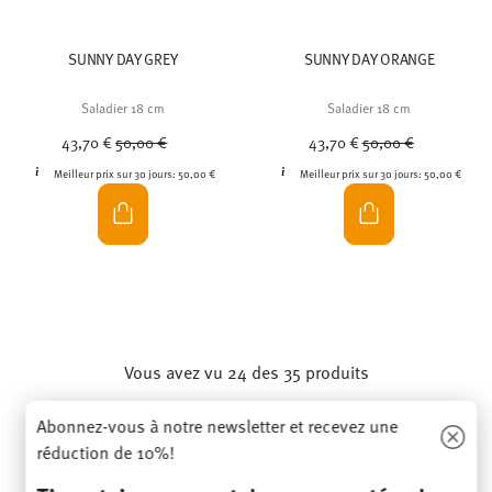
SUNNY DAY GREY
SUNNY DAY ORANGE
Saladier 18 cm
Saladier 18 cm
Price reduced from
to
Price reduced from
to
43,70 €
50,00 €
43,70 €
50,00 €
Meilleur prix sur 30 jours:
50,00 €
Meilleur prix sur 30 jours:
50,00 €
Vous avez vu 24 des 35 produits
Abonnez-vous à notre newsletter et recevez une
réduction de 10%!
PLUS