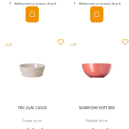
Meilleur prix sur 30 jours:
18,50 €
Meilleur prix sur 30 jours:
18,50 €
-15%
-13%
TRIC LILAC CLOUD
SUNNY DAY SOFT RED
Coupe 15 cm
Saladier 18 cm
Price reduced from
to
Price reduced from
to