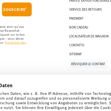
FRAIS D'EXPÉDITION/DURÉE 
artir de 69,90 CHF. Pour toute commande
i
SOUSCRIRE
SERVICE DES RETOURS
t à 36,90 CHF.
PAIEMENT
que votre colis aura été expédié.
r les articles en stock. Vous pouvez consulter
aine ainsi qu’aux
BON CADEAU
rise Rosenthal
quant sur le lien
LOCALISATEUR DE MAGASIN
ce de retour
.
rque : vous devez
lus:
Protection des
CONTATTO
SITEMAP
RÉVOQUER LE CONTRAT
Daten
Suivez-nous sur
ichen Daten, wie z. B. Ihre IP-Adresse, mithilfe von Technolo
ern und darauf zuzugreifen und so personalisierte Werbung u
rschung sowie Entwicklung von Angeboten zu ermöglichen. S
 nutzt. Sie können Ihre Einwilligung jederzeit über die Cooki