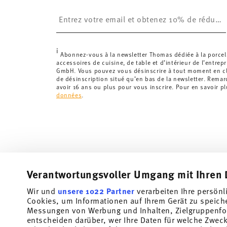
£. La livraison est offerte.
Insert your email to register for the newsletters
Suisse :
Les livraisons en Suisse sont gratuites à p
inférieure à 69,90 CHF, les frais de livraison s'élèven
Suivi :
Vous recevrez un code de suivi par e-mail dès 
i
Délai de livraison en France :
5-7 jours ouvrables pou
Abonnez-vous à la newsletter Thomas dédiée à la porcel
accessoires de cuisine, de table et d’intérieur de l’entrep
les délais de livraison vers d'autres pays
ici
.
GmbH. Vous pouvez vous désinscrire à tout moment en cli
Retours :
Pour les retours, veuillez utiliser notre
servi
de désinscription situé qu’en bas de la newsletter. Rema
avoir 16 ans ou plus pour vous inscrire. Pour en savoir p
données
.
Verantwortungsvoller Umgang mit Ihren 
Wir und
unsere 1022 Partner
verarbeiten Ihre persönl
Cookies, um Informationen auf Ihrem Gerät zu speich
Messungen von Werbung und Inhalten, Zielgruppenfo
entscheiden darüber, wer Ihre Daten für welche Zwecke