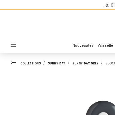
f les nouveautés Sandora, Sensai & Kids!
Achete
Nouveautés
Vaisselle
Menu
Go back
COLLECTIONS
SUNNY DAY
SUNNY DAY GREY
SOUCO