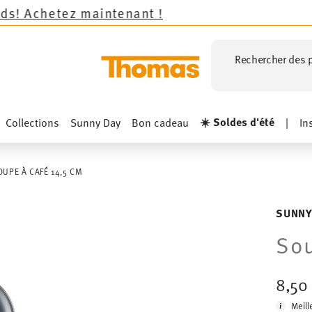
z maintenant !
Rechercher des p
☀️ Soldes d'été
Collections
Sunny Day
Bon cadeau
|
In
UPE À CAFÉ 14,5 CM
SUNNY
Sou
8,50
Meill