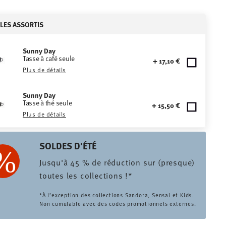
CLES ASSORTIS
Sunny Day
Tasse à café seule
+ 17,10 €
Plus de détails
Sunny Day
Tasse à thé seule
+ 15,50 €
Plus de détails
SOLDES D'ÉTÉ
Jusqu'à 45 % de réduction sur (presque)
toutes les collections !*
*À l’exception des collections Sandora, Sensai et Kids.
Non cumulable avec des codes promotionnels externes.