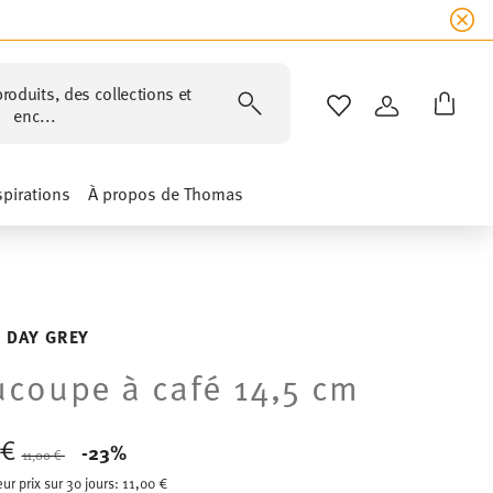
roduits, des collections et
LISTE DE SOUHAIT
CONNEXION
enc...
spirations
À propos de Thomas
 DAY GREY
coupe à café 14,5 cm
 €
Price reduced from
to
-23%
11,00 €
eur prix sur 30 jours:
11,00 €