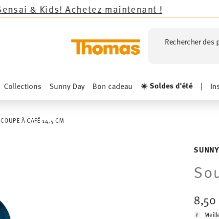
ds!
Achetez maintenant !
Rechercher des p
☀️ Soldes d'été
Collections
Sunny Day
Bon cadeau
|
In
COUPE À CAFÉ 14,5 CM
SUNNY
Sou
8,50
Meill