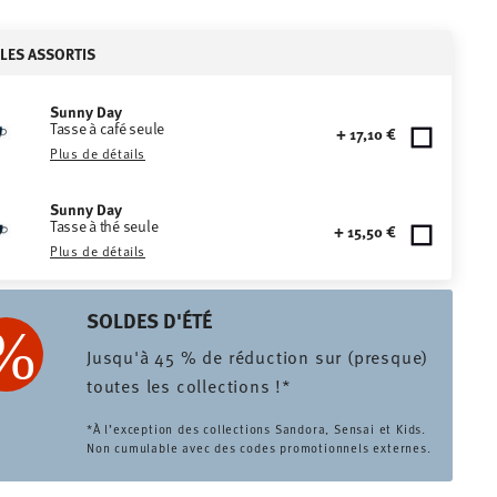
CLES ASSORTIS
Sunny Day
Tasse à café seule
+ 17,10 €
Plus de détails
Sunny Day
Tasse à thé seule
+ 15,50 €
Plus de détails
SOLDES D'ÉTÉ
Jusqu'à 45 % de réduction sur (presque)
toutes les collections !*
*À l’exception des collections Sandora, Sensai et Kids.
Non cumulable avec des codes promotionnels externes.