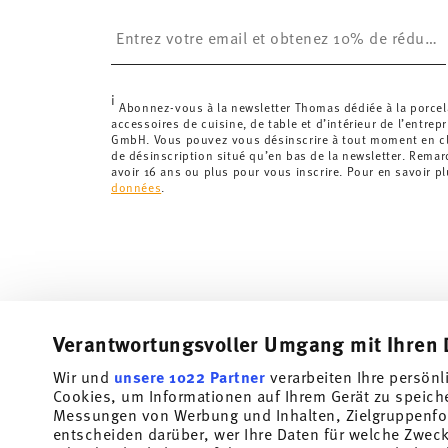
£. La livraison est offerte.
Insert your email to register for the newsletters
Suisse :
Les livraisons en Suisse sont gratuites à p
inférieure à 69,90 CHF, les frais de livraison s'élèven
Suivi :
Vous recevrez un code de suivi par e-mail dès 
i
Délai de livraison en France :
5-7 jours ouvrables pou
Abonnez-vous à la newsletter Thomas dédiée à la porcel
accessoires de cuisine, de table et d’intérieur de l’entrep
les délais de livraison vers d'autres pays
ici
.
GmbH. Vous pouvez vous désinscrire à tout moment en cli
Retours :
Pour les retours, veuillez utiliser notre
servi
de désinscription situé qu’en bas de la newsletter. Rema
avoir 16 ans ou plus pour vous inscrire. Pour en savoir p
données
.
Verantwortungsvoller Umgang mit Ihren 
Wir und
unsere 1022 Partner
verarbeiten Ihre persönl
Cookies, um Informationen auf Ihrem Gerät zu speich
Messungen von Werbung und Inhalten, Zielgruppenfo
entscheiden darüber, wer Ihre Daten für welche Zwecke