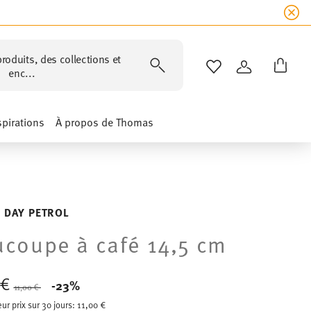
roduits, des collections et
LISTE DE SOUHAIT
CONNEXION
enc...
spirations
À propos de Thomas
 DAY PETROL
coupe à café 14,5 cm
 €
Price reduced from
to
-23%
11,00 €
eur prix sur 30 jours:
11,00 €