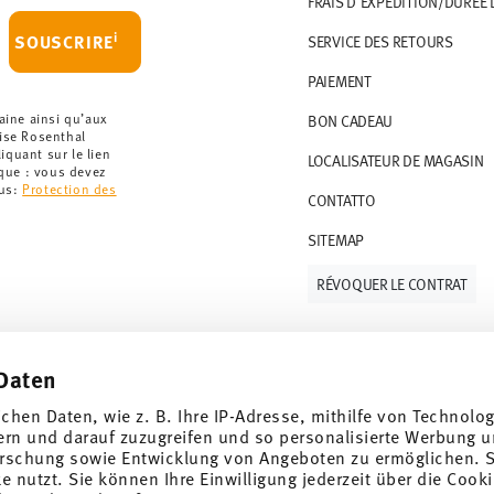
FRAIS D'EXPÉDITION/DURÉE 
artir de 69,90 CHF. Pour toute commande
i
SOUSCRIRE
SERVICE DES RETOURS
t à 36,90 CHF.
PAIEMENT
que votre colis aura été expédié.
r les articles en stock. Vous pouvez consulter
aine ainsi qu’aux
BON CADEAU
rise Rosenthal
quant sur le lien
LOCALISATEUR DE MAGASIN
ce de retour
.
rque : vous devez
lus:
Protection des
CONTATTO
SITEMAP
RÉVOQUER LE CONTRAT
Daten
Suivez-nous sur
ichen Daten, wie z. B. Ihre IP-Adresse, mithilfe von Technolo
ern und darauf zuzugreifen und so personalisierte Werbung u
rschung sowie Entwicklung von Angeboten zu ermöglichen. S
 nutzt. Sie können Ihre Einwilligung jederzeit über die Cooki