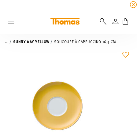
SOLDES D'ÉTÉ
☀️
5 % de remise supplémentaire
CONNEXI
Menu
...
SUNNY DAY YELLOW
SOUCOUPE À CAPPUCCINO 16,5 CM
LIST