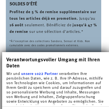
SOLDES D'ÉTÉ
Profitez de 5 % de remise supplémentaire sur
tous les articles déjà en promotion.
Jusqu'au
16 août
seulement. Bénéficiez de
jusqu'à 47 %
de remise
sur une sélection d'articles.*
*À l’exception des collections Sandora, Sensai et Kids. Non
cumulable avec des codes promotionnels externes.
Verantwortungsvoller Umgang mit Ihren
LIVRÉ EN 5-7 JOURS OUVRABLES
Daten
Wir und
unsere 1022 Partner
verarbeiten Ihre
DESCRIPTION
persönlichen Daten, wie z. B. Ihre IP-Adresse, mithilfe
von Technologien wie Cookies, um Informationen auf
Ihrem Gerät zu speichern und darauf zuzugreifen und
so personalisierte Werbung und Inhalte, Messungen
Thomas Sunny Day Yellow Tasse cappuccino - Rond
von Werbung und Inhalten, Zielgruppenforschung
sowie Entwicklung von Angeboten zu ermöglichen. Sie
- Ø 16,5 cm - h 2,2 cm, Porcelaine
entscheiden darüber, wer Ihre Daten für welche Zwecke