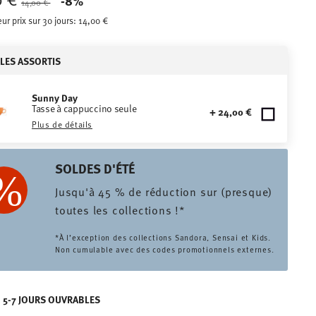
-8%
14,00 €
eur prix sur 30 jours:
14,00 €
CLES ASSORTIS
Sunny Day
Tasse à cappuccino seule
+ 24,00 €
Plus de détails
SOLDES D'ÉTÉ
Jusqu'à 45 % de réduction sur (presque)
toutes les collections !*
*À l’exception des collections Sandora, Sensai et Kids.
Non cumulable avec des codes promotionnels externes.
N 5-7 JOURS OUVRABLES