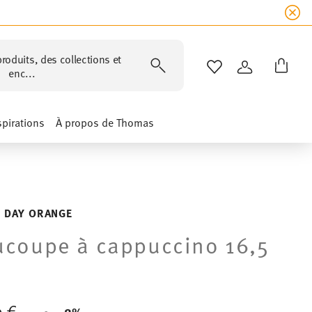
roduits, des collections et
LISTE DE SOUHAIT
CONNEXION
enc...
spirations
À propos de Thomas
 DAY ORANGE
coupe à cappuccino 16,5
0 €
Price reduced from
to