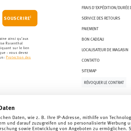
 le montant minimum de commande est de 135
FRAIS D'EXPÉDITION/DURÉE 
artir de 69,90 CHF. Pour toute commande
i
SOUSCRIRE
SERVICE DES RETOURS
t à 36,90 CHF.
PAIEMENT
que votre colis aura été expédié.
r les articles en stock. Vous pouvez consulter
aine ainsi qu’aux
BON CADEAU
rise Rosenthal
quant sur le lien
LOCALISATEUR DE MAGASIN
ce de retour
.
rque : vous devez
lus:
Protection des
CONTATTO
SITEMAP
RÉVOQUER LE CONTRAT
Daten
Suivez-nous sur
ichen Daten, wie z. B. Ihre IP-Adresse, mithilfe von Technolo
 de 10%!
ern und darauf zuzugreifen und so personalisierte Werbung u
rschung sowie Entwicklung von Angeboten zu ermöglichen. S
ndances et des