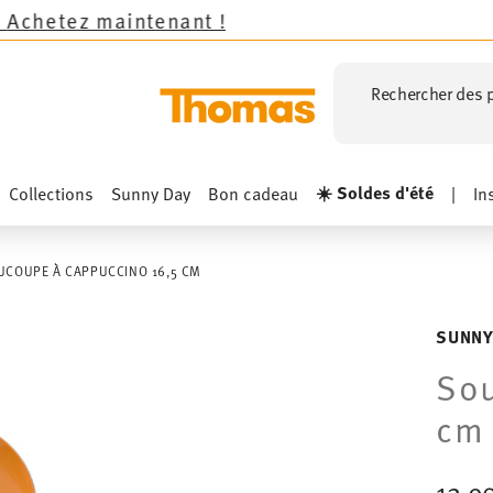
intenant !
Rechercher des p
☀️ Soldes d'été
Collections
Sunny Day
Bon cadeau
|
In
UCOUPE À CAPPUCCINO 16,5 CM
SUNNY
Sou
cm
12,9