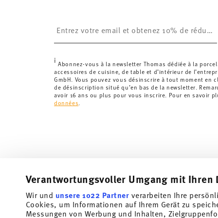
Royaume-Uni :
Pour les livraisons au Royaume-Uni,
£. La livraison est offerte.
Insert your email to register for the newsletters
Suisse :
Les livraisons en Suisse sont gratuites à p
inférieure à 69,90 CHF, les frais de livraison s'élèven
Suivi :
Vous recevrez un code de suivi par e-mail dès 
i
Délai de livraison en France :
5-7 jours ouvrables pou
Abonnez-vous à la newsletter Thomas dédiée à la porcel
accessoires de cuisine, de table et d’intérieur de l’entrep
les délais de livraison vers d'autres pays
ici
.
GmbH. Vous pouvez vous désinscrire à tout moment en cli
Retours :
Pour les retours, veuillez utiliser notre
servi
de désinscription situé qu’en bas de la newsletter. Rema
avoir 16 ans ou plus pour vous inscrire. Pour en savoir p
données
.
Verantwortungsvoller Umgang mit Ihren 
Wir und
unsere 1022 Partner
verarbeiten Ihre persönl
Abonnez-vous à notre newsletter et recevez une réduction
Cookies, um Informationen auf Ihrem Gerät zu speich
Messungen von Werbung und Inhalten, Zielgruppenfo
Tiens-toi au courant des nouveautés, des te