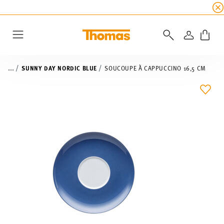
SOLDES D'ÉTÉ
☀️
5 % de remise supplémentaire
CONNEXI
Menu
...
SUNNY DAY NORDIC BLUE
SOUCOUPE À CAPPUCCINO 16,5 CM
LIST