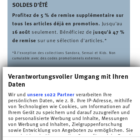
SOLDES D'ÉTÉ
Profitez de 5 % de remise supplémentaire sur
tous les articles déjà en promotion.
Jusqu'au
16 août
seulement. Bénéficiez de
jusqu'à 47 %
de remise
sur une sélection d'articles.*
*À l’exception des collections Sandora, Sensai et Kids. Non
cumulable avec des codes promotionnels externes.
Verantwortungsvoller Umgang mit Ihren
LIVRÉ EN 5-7 JOURS OUVRABLES
Daten
Wir und
unsere 1022 Partner
verarbeiten Ihre
DESCRIPTION
persönlichen Daten, wie z. B. Ihre IP-Adresse, mithilfe
von Technologien wie Cookies, um Informationen auf
Ihrem Gerät zu speichern und darauf zuzugreifen und
so personalisierte Werbung und Inhalte, Messungen
Thomas Sunny Day Nordic Blue Tasse cappuccino -
von Werbung und Inhalten, Zielgruppenforschung
sowie Entwicklung von Angeboten zu ermöglichen. Sie
Rond - Ø 16,5 cm - h 2,2 cm, Porcelaine
entscheiden darüber, wer Ihre Daten für welche Zwecke