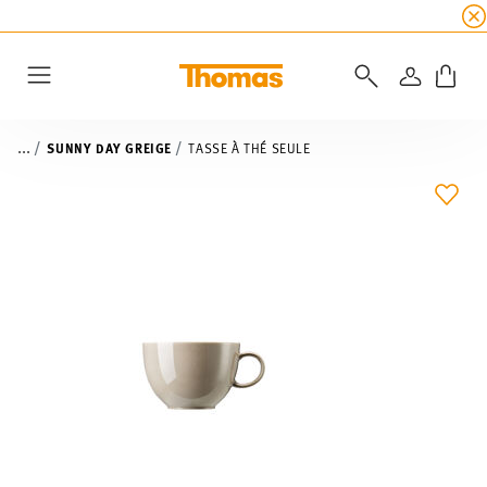
SOLDES D'ÉTÉ
☀️ 45% de réduction sur toutes l
CONNEXI
Menu
...
SUNNY DAY GREIGE
TASSE À THÉ SEULE
LIST