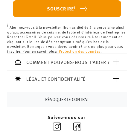
haben.
votre achat est inférieur à 69,90 €, des frais de livraison
i
SOUSCRIRE
s'appliquent. Pour les livraisons en France, ceux-ci
s'élèvent à 12,90 €. Pour tous les autres pays, vous
i
pouvez consulter les frais de livraison
ici
.
Abonnez-vous à la newsletter Thomas dédiée à la porcelaine ainsi
qu’aux accessoires de cuisine, de table et d’intérieur de l’entreprise
Royaume-Uni :
Pour les livraisons au Royaume-Uni, le
Rosenthal GmbH. Vous pouvez vous désinscrire à tout moment en
cliquant sur le lien de désinscription situé qu’en bas de la
montant minimum de commande est de 135 £. La
newsletter. Remarque : vous devez avoir 16 ans ou plus pour vous
livraison est offerte.
inscrire. Pour en savoir plus:
Protection des données
.
Suisse :
Les livraisons en Suisse sont gratuites à partir de
COMMENT POUVONS-NOUS T'AIDER ?
69,90 CHF. Pour toute commande inférieure à 69,90 CHF,
les frais de livraison s'élèvent à 36,90 CHF.
Suivi :
Vous recevrez un code de suivi par e-mail dès que
LÉGAL ET CONFIDENTIALITÉ
votre colis aura été expédié.
Délai de livraison en France :
5-7 jours ouvrables pour les
RÉVOQUER LE CONTRAT
articles en stock. Vous pouvez consulter les délais de
livraison vers d'autres pays
ici
.
Retours :
Pour les retours, veuillez utiliser notre
service
Suivez-nous sur
de retour
.