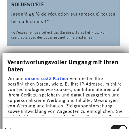
SOLDES D'ÉTÉ
Jusqu'à 45 % de réduction sur (presque) toutes
les collections !*
*À l’exception des collections Sandora, Sensai et Kids. Non
cumulable avec des codes promotionnels externes.
LIVRÉ EN 5-7 JOURS OUVRABLES
Verantwortungsvoller Umgang mit Ihren
Daten
DESCRIPTION
Wir und
unsere 1022 Partner
verarbeiten Ihre
persönlichen Daten, wie z. B. Ihre IP-Adresse, mithilfe
von Technologien wie Cookies, um Informationen auf
Ihrem Gerät zu speichern und darauf zuzugreifen und
Thomas Sunny Day Greige Tasse pour thé - Rond -
so personalisierte Werbung und Inhalte, Messungen
von Werbung und Inhalten, Zielgruppenforschung
Ø 8,3 cm - h 6,0 cm - 0,200 l, Porcelaine Greige
sowie Entwicklung von Angeboten zu ermöglichen. Sie
entscheiden darüber, wer Ihre Daten für welche Zwecke
nutzt. Sie können Ihre Einwilligung jederzeit über die
Einwilligungsauswahl
Cookie-Erklärung oder durch Klicken auf das Privacy