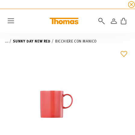
SALDI ESTIVI
☀️
5% di sconto extra! Fino al 47
ACCEDI
Menu
...
SUNNY DAY NEW RED
BICCHIERE CON MANICO
LIST