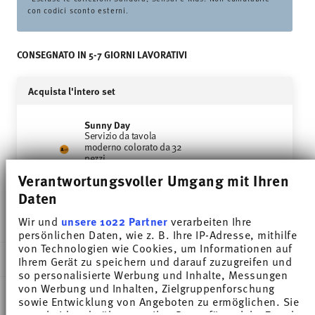
con codici sconto esterni.
CONSEGNATO IN 5-7 GIORNI LAVORATIVI
Acquista l'intero set
Sunny Day
Servizio da tavola
moderno colorato da 32
pezzi
VEDI
Verantwortungsvoller Umgang mit Ihren
€ 484,50
Daten
Price reduced from
to
€ 676,00
-25%
Wir und
unsere 1022 Partner
verarbeiten Ihre
persönlichen Daten, wie z. B. Ihre IP-Adresse, mithilfe
von Technologien wie Cookies, um Informationen auf
DESCRIZIONE
Ihrem Gerät zu speichern und darauf zuzugreifen und
so personalisierte Werbung und Inhalte, Messungen
von Werbung und Inhalten, Zielgruppenforschung
sowie Entwicklung von Angeboten zu ermöglichen. Sie
entscheiden darüber, wer Ihre Daten für welche Zwecke