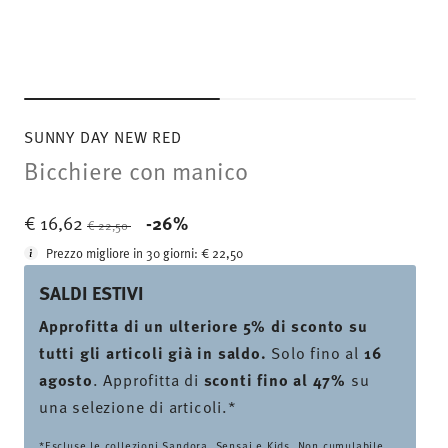
SUNNY DAY NEW RED
Bicchiere con manico
Price reduced from
to
€ 16,62
-26%
€ 22,50
Prezzo migliore in 30 giorni:
€ 22,50
SALDI ESTIVI
Approfitta di un ulteriore 5% di sconto su
tutti gli articoli già in saldo.
Solo fino al
16
agosto
. Approfitta di
sconti fino al 47%
su
una selezione di articoli.*
*Escluse le collezioni Sandora, Sensai e Kids. Non cumulabile