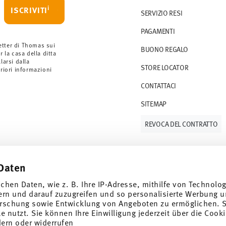
i
ISCRIVITI
SERVIZIO RESI
rdini a partire da 69,90 CHF. Per ordini
PAGAMENTI
ano a 36,90 CHF.
 gli articoli in stock. Puoi visualizzare i tempi
etter di Thomas sui
BUONO REGALO
r la casa della ditta
arsi dalla
STORE LOCATOR
S (consegna standard) in Italia.
eriori informazioni
 e-mail non appena il vostro pacco verrà
CONTATTACI
SITEMAP
resi
.
REVOCA DEL CONTRATTO
Daten
Tieniti informato
ichen Daten, wie z. B. Ihre IP-Adresse, mithilfe von Technolo
ern und darauf zuzugreifen und so personalisierte Werbung u
rschung sowie Entwicklung von Angeboten zu ermöglichen. S
 nutzt. Sie können Ihre Einwilligung jederzeit über die Cooki
dern oder widerrufen