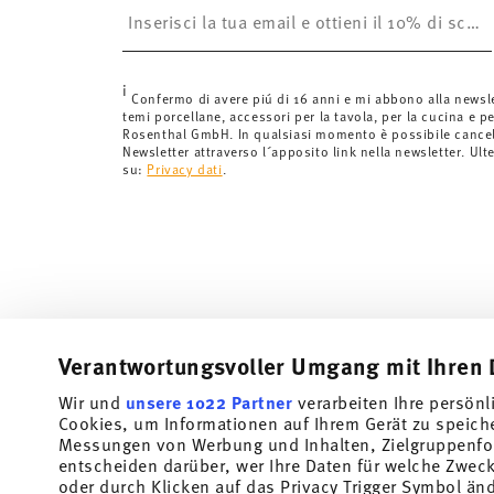
è gratuita.
Svizzera:
Le spedizioni in Svizzera sono gratuite per o
inferiori a 69,90 CHF, le spese di spedizione ammont
i
Tempi di spedizione in Italia:
5-7 giorni lavorativi per
Confermo di avere piú di 16 anni e mi abbono alla newsl
temi porcellane, accessori per la tavola, per la cucina e pe
di consegna per altri paesi
qui
.
Rosenthal GmbH. In qualsiasi momento è possibile cancell
Fornitore del servizio di spedizione:
Spediamo con UP
Newsletter attraverso l´apposito link nella newsletter. Ult
su:
Privacy dati
.
Tracciabilità
Riceverete un codice di tracciamento via
spedito.
Resi:
Per i resi, si prega di utilizzare il nostro
servizio 
Verantwortungsvoller Umgang mit Ihren 
Wir und
unsere 1022 Partner
verarbeiten Ihre persönl
Cookies, um Informationen auf Ihrem Gerät zu speich
Messungen von Werbung und Inhalten, Zielgruppenfo
entscheiden darüber, wer Ihre Daten für welche Zwecke
oder durch Klicken auf das Privacy Trigger Symbol än