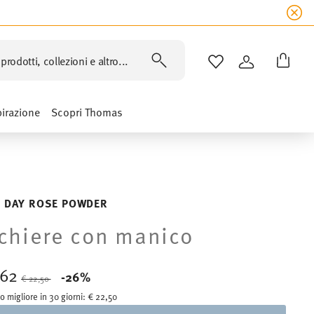
prodotti, collezioni e altro...
LISTA DESIDERI
ACCEDI
pirazione
Scopri Thomas
 DAY ROSE POWDER
chiere con manico
,62
Price reduced from
to
-26%
€ 22,50
o migliore in 30 giorni:
€ 22,50