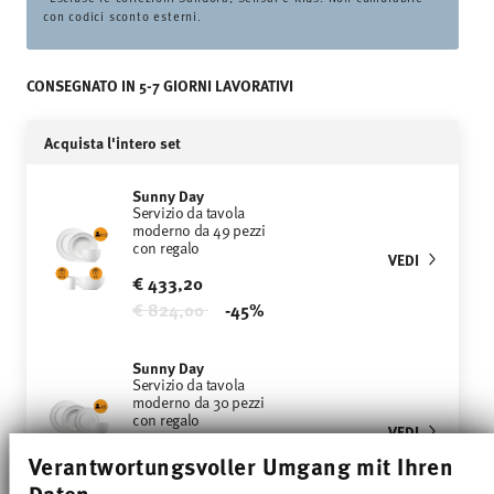
con codici sconto esterni.
CONSEGNATO IN 5-7 GIORNI LAVORATIVI
Acquista l'intero set
Sunny Day
Servizio da tavola
moderno da 49 pezzi
con regalo
VEDI
€ 433,20
Price reduced from
to
€ 824,00
-45%
Sunny Day
Servizio da tavola
moderno da 30 pezzi
con regalo
VEDI
€ 267,90
Verantwortungsvoller Umgang mit Ihren
Price reduced from
to
€ 456,00
-38%
Daten