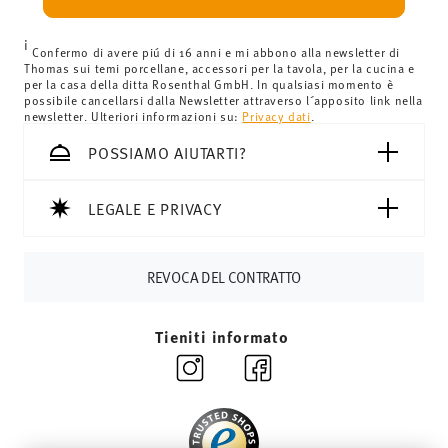
9,90 €. Per tutti gli altri paesi, puoi visualizzare i costi di
spedizione
qui
.
i
Regno Unito:
Per le consegne nel Regno Unito, il valore
Confermo di avere piú di 16 anni e mi abbono alla newsletter di
Thomas sui temi porcellane, accessori per la tavola, per la cucina e
minimo dell'ordine è di £135 e la consegna è gratuita.
per la casa della ditta Rosenthal GmbH. In qualsiasi momento è
Svizzera:
Le spedizioni in Svizzera sono gratuite per
possibile cancellarsi dalla Newsletter attraverso l´apposito link nella
newsletter. Ulteriori informazioni su:
Privacy dati
.
ordini a partire da 69,90 CHF. Per ordini inferiori a 69,90
CHF, le spese di spedizione ammontano a 36,90 CHF.
POSSIAMO AIUTARTI?
Tempi di spedizione in Italia:
5-7 giorni lavorativi per gli
articoli in stock. Puoi visualizzare i tempi di consegna per
LEGALE E PRIVACY
altri paesi
qui
.
Fornitore del servizio di spedizione:
Spediamo con UPS
(consegna standard) in Italia.
REVOCA DEL CONTRATTO
Tracciabilità
Riceverete un codice di tracciamento via e-
mail non appena il vostro pacco verrà spedito.
Tieniti informato
Resi:
Per i resi, si prega di utilizzare il nostro
servizio resi
.