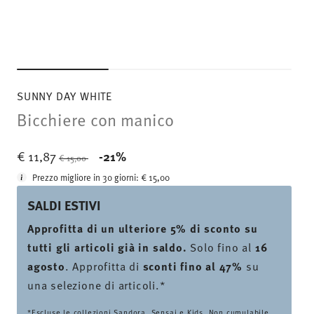
SUNNY DAY WHITE
Bicchiere con manico
Price reduced from
to
€ 11,87
-21%
€ 15,00
Prezzo migliore in 30 giorni:
€ 15,00
SALDI ESTIVI
Approfitta di un ulteriore 5% di sconto su
tutti gli articoli già in saldo.
Solo fino al
16
agosto
. Approfitta di
sconti fino al 47%
su
una selezione di articoli.*
*Escluse le collezioni Sandora, Sensai e Kids. Non cumulabile