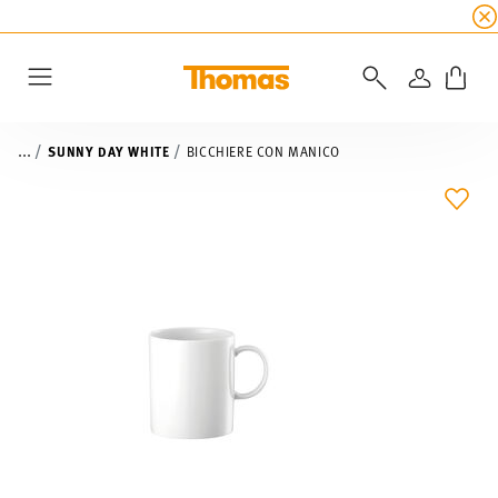
SALDI ESTIVI
☀️
5% di sconto extra! Fino al 47
ACCEDI
Menu
...
SUNNY DAY WHITE
BICCHIERE CON MANICO
LIST