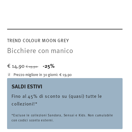
TREND COLOUR MOON GREY
Bicchiere con manico
Price reduced from
to
€ 14,90
-25%
€ 19,90
Prezzo migliore in 30 giorni:
€ 19,90
SALDI ESTIVI
Fino al 45% di sconto su (quasi) tutte le
collezioni!*
*Escluse le collezioni Sandora, Sensai e Kids. Non cumulabile
con codici sconto esterni.