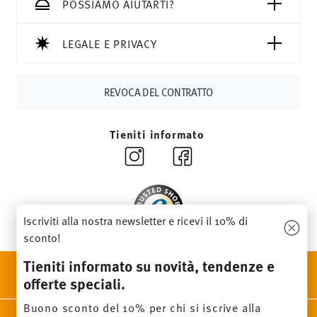
CHF, le spese di spedizione ammontano a 36,90 CHF.
POSSIAMO AIUTARTI?
Tempi di spedizione in Italia:
5-7 giorni lavorativi per gli
articoli in stock. Puoi visualizzare i tempi di consegna per
LEGALE E PRIVACY
altri paesi
qui
.
Fornitore del servizio di spedizione:
Spediamo con UPS
(consegna standard) in Italia.
REVOCA DEL CONTRATTO
Tracciabilità
Riceverete un codice di tracciamento via e-
mail non appena il vostro pacco verrà spedito.
Tieniti informato
Resi:
Per i resi, si prega di utilizzare il nostro
servizio resi
.
Iscriviti alla nostra newsletter e ricevi il 10% di
sconto!
Tieniti informato su novità, tendenze e
SCOPRI TUTTI I NOSTRI BRAND
offerte speciali.
Bellezza e funzionalità per la tua casa
Buono sconto del 10% per chi si iscrive alla