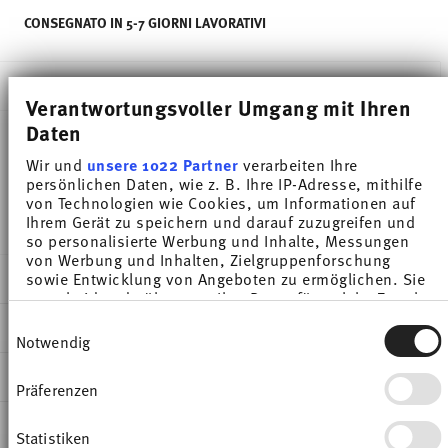
CONSEGNATO IN 5-7 GIORNI LAVORATIVI
DESCRIZIONE
Verantwortungsvoller Umgang mit Ihren
Daten
Wir und
unsere 1022 Partner
verarbeiten Ihre
Thomas Trend Colour Moon Grey Mug - Cilindrico -
persönlichen Daten, wie z. B. Ihre IP-Adresse, mithilfe
Ø 7,0 cm - h 8,2 cm - 0,280 l, Porcellana
von Technologien wie Cookies, um Informationen auf
Ihrem Gerät zu speichern und darauf zuzugreifen und
so personalisierte Werbung und Inhalte, Messungen
von Werbung und Inhalten, Zielgruppenforschung
DETTAGLI
sowie Entwicklung von Angeboten zu ermöglichen. Sie
entscheiden darüber, wer Ihre Daten für welche Zwecke
Thomas
nutzt. Sie können Ihre Einwilligung jederzeit über die
Einwilligungsauswahl
DIMENSIONI
Cookie-Erklärung oder durch Klicken auf das Privacy
Trend Colour
Notwendig
Trigger Symbol ändern oder widerrufen
Moon Grey
7,00 cm
INFORMAZIONI SU CURA E SICUREZZA
Porcellana
10,50 cm
Präferenzen
Wenn Sie es erlauben, würden wir auch gerne:
Moon Grey
8,20 cm
Informationen über Ihre geografische Lage
SPEDIZIONE E RESI
erfassen, welche bis auf einige Meter genau sein
11400-401919-15503
8,20 cm
Statistiken