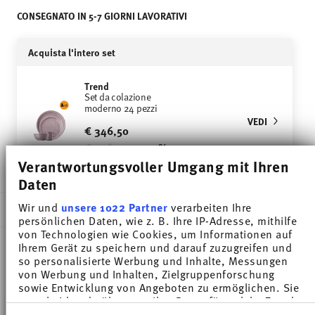
CONSEGNATO IN 5-7 GIORNI LAVORATIVI
Acquista l'intero set
Trend
Set da colazione
moderno 24 pezzi
VEDI
€ 346,50
Price reduced from
to
€ 506,40
-32%
Verantwortungsvoller Umgang mit Ihren
Daten
Wir und
unsere 1022 Partner
verarbeiten Ihre
DESCRIZIONE
persönlichen Daten, wie z. B. Ihre IP-Adresse, mithilfe
von Technologien wie Cookies, um Informationen auf
Ihrem Gerät zu speichern und darauf zuzugreifen und
so personalisierte Werbung und Inhalte, Messungen
Thomas Trend Colour Lavender Lilac Mug -
von Werbung und Inhalten, Zielgruppenforschung
sowie Entwicklung von Angeboten zu ermöglichen. Sie
Cilindrico - Ø 7,0 cm - h 8,2 cm - 0,280 l,
entscheiden darüber, wer Ihre Daten für welche Zwecke
Porcellana
nutzt. Sie können Ihre Einwilligung jederzeit über die