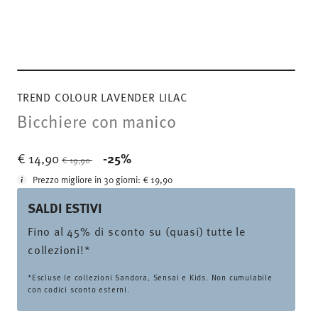
TREND COLOUR LAVENDER LILAC
Bicchiere con manico
Price reduced from
to
€ 14,90
-25%
€ 19,90
Prezzo migliore in 30 giorni:
€ 19,90
SALDI ESTIVI
Fino al 45% di sconto su (quasi) tutte le
collezioni!*
*Escluse le collezioni Sandora, Sensai e Kids. Non cumulabile
con codici sconto esterni.