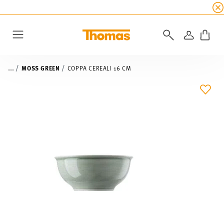
SALDI ESTIVI
☀️ fino al 45% di sconto su tutte 
ACCEDI
Menu
...
MOSS GREEN
COPPA CEREALI 16 CM
LIST