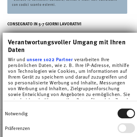
con codici sconto esterni.
CONSEGNATO IN 5-7 GIORNI LAVORATIVI
Verantwortungsvoller Umgang mit Ihren
DESCRIZIONE
Daten
Wir und
unsere 1022 Partner
verarbeiten Ihre
persönlichen Daten, wie z. B. Ihre IP-Adresse, mithilfe
Thomas Medaillon Weiss Coppa cereali - Rotondo -
von Technologien wie Cookies, um Informationen auf
Ihrem Gerät zu speichern und darauf zuzugreifen und
Ø 14,9 cm - h 6,0 cm - 0,580 l, Porcellana
so personalisierte Werbung und Inhalte, Messungen
von Werbung und Inhalten, Zielgruppenforschung
sowie Entwicklung von Angeboten zu ermöglichen. Sie
entscheiden darüber, wer Ihre Daten für welche Zwecke
DETTAGLI
nutzt. Sie können Ihre Einwilligung jederzeit über die
Einwilligungsauswahl
Cookie-Erklärung oder durch Klicken auf das Privacy
Thomas
Notwendig
DIMENSIONI
Trigger Symbol ändern oder widerrufen
Medaillon
Bianco
Präferenzen
14,90 cm
Wenn Sie es erlauben, würden wir auch gerne:
INFORMAZIONI SU CURA E SICUREZZA
Porcellana
14,90 cm
Informationen über Ihre geografische Lage