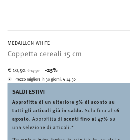
MEDAILLON WHITE
Coppetta cereali 15 cm
Price reduced from
to
€ 10,92
-25%
€ 14,50
Prezzo migliore in 30 giorni:
€ 14,50
SALDI ESTIVI
Approfitta di un ulteriore 5% di sconto su
tutti gli articoli già in saldo.
Solo fino al
16
agosto
. Approfitta di
sconti fino al 47%
su
una selezione di articoli.*
*Escluse le collezioni Sandora, Sensai e Kids. Non cumulabile