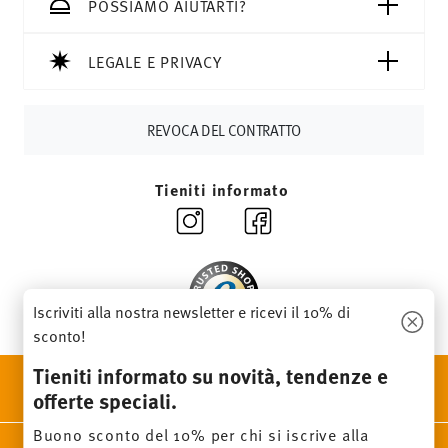
CHF, le spese di spedizione ammontano a 36,90 CHF.
POSSIAMO AIUTARTI?
Tempi di spedizione in Italia:
5-7 giorni lavorativi per gli
articoli in stock. Puoi visualizzare i tempi di consegna per
LEGALE E PRIVACY
altri paesi
qui
.
Fornitore del servizio di spedizione:
Spediamo con UPS
(consegna standard) in Italia.
REVOCA DEL CONTRATTO
Tracciabilità
Riceverete un codice di tracciamento via e-
mail non appena il vostro pacco verrà spedito.
Tieniti informato
Resi:
Per i resi, si prega di utilizzare il nostro
servizio resi
.
Iscriviti alla nostra newsletter e ricevi il 10% di
sconto!
Tieniti informato su novità, tendenze e
SCOPRI TUTTI I NOSTRI BRAND
offerte speciali.
Bellezza e funzionalità per la tua casa
Buono sconto del 10% per chi si iscrive alla