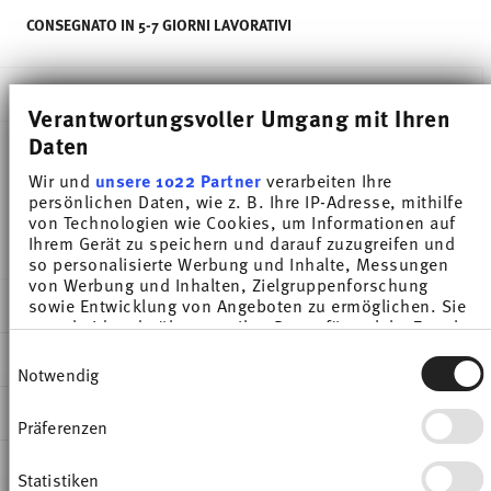
CONSEGNATO IN 5-7 GIORNI LAVORATIVI
DESCRIZIONE
Verantwortungsvoller Umgang mit Ihren
Daten
Wir und
unsere 1022 Partner
verarbeiten Ihre
Thomas Sunny Day Yellow Coppa cereali - Rotondo
persönlichen Daten, wie z. B. Ihre IP-Adresse, mithilfe
- Ø 15,0 cm - h 5,9 cm - 0,580 l, Porcellana
von Technologien wie Cookies, um Informationen auf
Ihrem Gerät zu speichern und darauf zuzugreifen und
so personalisierte Werbung und Inhalte, Messungen
von Werbung und Inhalten, Zielgruppenforschung
DETTAGLI
sowie Entwicklung von Angeboten zu ermöglichen. Sie
entscheiden darüber, wer Ihre Daten für welche Zwecke
Thomas
nutzt. Sie können Ihre Einwilligung jederzeit über die
Einwilligungsauswahl
DIMENSIONI
Cookie-Erklärung oder durch Klicken auf das Privacy
Sunny Day
Notwendig
Trigger Symbol ändern oder widerrufen
Yellow
15,00 cm
INFORMAZIONI SU CURA E SICUREZZA
Porcellana
15,00 cm
Präferenzen
Wenn Sie es erlauben, würden wir auch gerne:
Yellow
15,00 cm
Informationen über Ihre geografische Lage
SPEDIZIONE E RESI
erfassen, welche bis auf einige Meter genau sein
10850-408502-15455
5,90 cm
Statistiken