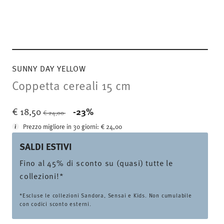
SUNNY DAY YELLOW
Coppetta cereali 15 cm
Price reduced from
to
€ 18,50
-23%
€ 24,00
Prezzo migliore in 30 giorni:
€ 24,00
SALDI ESTIVI
Fino al 45% di sconto su (quasi) tutte le
collezioni!*
*Escluse le collezioni Sandora, Sensai e Kids. Non cumulabile
con codici sconto esterni.