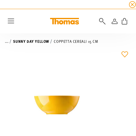
SALDI ESTIVI
☀️ fino al 45% di sconto su tutte 
ACCEDI
Menu
...
SUNNY DAY YELLOW
COPPETTA CEREALI 15 CM
LIST