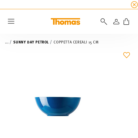
SALDI ESTIVI
☀️ fino al 45% di sconto su tutte 
ACCEDI
Menu
...
SUNNY DAY PETROL
COPPETTA CEREALI 15 CM
LIST