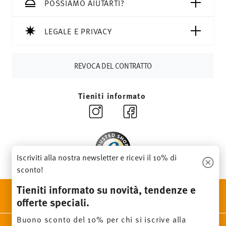
CHF, le spese di spedizione ammontano a 36,90 CHF.
POSSIAMO AIUTARTI?
Tempi di spedizione in Italia:
5-7 giorni lavorativi per gli
articoli in stock. Puoi visualizzare i tempi di consegna per
LEGALE E PRIVACY
altri paesi
qui
.
Fornitore del servizio di spedizione:
Spediamo con UPS
(consegna standard) in Italia.
REVOCA DEL CONTRATTO
Tracciabilità
Riceverete un codice di tracciamento via e-
mail non appena il vostro pacco verrà spedito.
Tieniti informato
Resi:
Per i resi, si prega di utilizzare il nostro
servizio resi
.
Iscriviti alla nostra newsletter e ricevi il 10% di
sconto!
Tieniti informato su novità, tendenze e
SCOPRI TUTTI I NOSTRI BRAND
offerte speciali.
Bellezza e funzionalità per la tua casa
Buono sconto del 10% per chi si iscrive alla