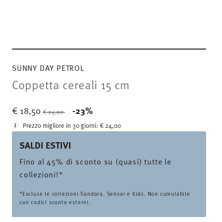
SUNNY DAY PETROL
Coppetta cereali 15 cm
Price reduced from
to
€ 18,50
-23%
€ 24,00
Prezzo migliore in 30 giorni:
€ 24,00
SALDI ESTIVI
Fino al 45% di sconto su (quasi) tutte le
collezioni!*
*Escluse le collezioni Sandora, Sensai e Kids. Non cumulabile
con codici sconto esterni.