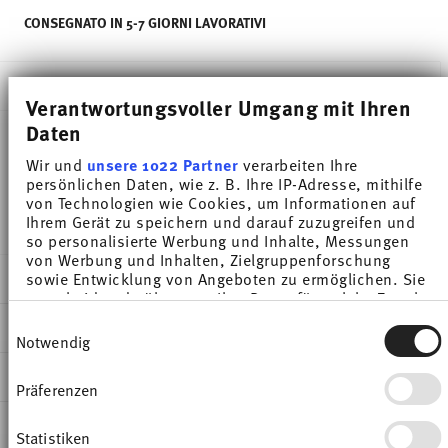
CONSEGNATO IN 5-7 GIORNI LAVORATIVI
DESCRIZIONE
Verantwortungsvoller Umgang mit Ihren
Daten
Wir und
unsere 1022 Partner
verarbeiten Ihre
Thomas Sunny Day Petrol Coppa cereali - Rotondo -
persönlichen Daten, wie z. B. Ihre IP-Adresse, mithilfe
Ø 15,0 cm - h 5,9 cm - 0,580 l, Porcellana
von Technologien wie Cookies, um Informationen auf
Ihrem Gerät zu speichern und darauf zuzugreifen und
so personalisierte Werbung und Inhalte, Messungen
von Werbung und Inhalten, Zielgruppenforschung
DETTAGLI
sowie Entwicklung von Angeboten zu ermöglichen. Sie
entscheiden darüber, wer Ihre Daten für welche Zwecke
Thomas
nutzt. Sie können Ihre Einwilligung jederzeit über die
Einwilligungsauswahl
DIMENSIONI
Cookie-Erklärung oder durch Klicken auf das Privacy
Sunny Day
Notwendig
Trigger Symbol ändern oder widerrufen
Petrol
15,00 cm
INFORMAZIONI SU CURA E SICUREZZA
Porcellana
15,00 cm
Präferenzen
Wenn Sie es erlauben, würden wir auch gerne:
Petrol
15,00 cm
Informationen über Ihre geografische Lage
SPEDIZIONE E RESI
erfassen, welche bis auf einige Meter genau sein
10850-408534-15455
5,90 cm
Statistiken