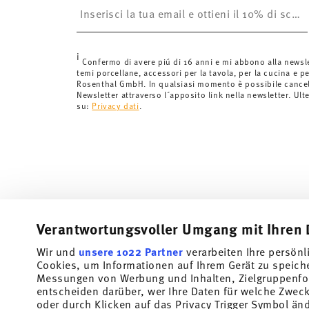
è gratuita.
Svizzera:
Le spedizioni in Svizzera sono gratuite per o
inferiori a 69,90 CHF, le spese di spedizione ammont
i
Tempi di spedizione in Italia:
5-7 giorni lavorativi per
Confermo di avere piú di 16 anni e mi abbono alla newsl
temi porcellane, accessori per la tavola, per la cucina e pe
di consegna per altri paesi
qui
.
Rosenthal GmbH. In qualsiasi momento è possibile cancell
Fornitore del servizio di spedizione:
Spediamo con UP
Newsletter attraverso l´apposito link nella newsletter. Ult
su:
Privacy dati
.
Tracciabilità
Riceverete un codice di tracciamento via
spedito.
Resi:
Per i resi, si prega di utilizzare il nostro
servizio 
Verantwortungsvoller Umgang mit Ihren 
Wir und
unsere 1022 Partner
verarbeiten Ihre persönl
Cookies, um Informationen auf Ihrem Gerät zu speich
Messungen von Werbung und Inhalten, Zielgruppenfo
entscheiden darüber, wer Ihre Daten für welche Zwecke
oder durch Klicken auf das Privacy Trigger Symbol än