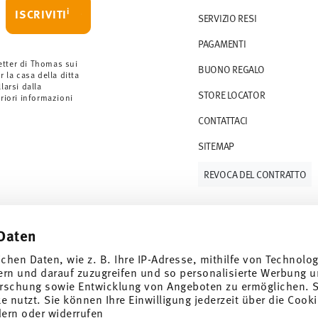
i
ISCRIVITI
SERVIZIO RESI
rdini a partire da 69,90 CHF. Per ordini
PAGAMENTI
ano a 36,90 CHF.
 gli articoli in stock. Puoi visualizzare i tempi
etter di Thomas sui
BUONO REGALO
r la casa della ditta
arsi dalla
STORE LOCATOR
S (consegna standard) in Italia.
eriori informazioni
 e-mail non appena il vostro pacco verrà
CONTATTACI
SITEMAP
resi
.
REVOCA DEL CONTRATTO
Daten
Tieniti informato
ichen Daten, wie z. B. Ihre IP-Adresse, mithilfe von Technolo
ern und darauf zuzugreifen und so personalisierte Werbung u
rschung sowie Entwicklung von Angeboten zu ermöglichen. S
 nutzt. Sie können Ihre Einwilligung jederzeit über die Cooki
dern oder widerrufen