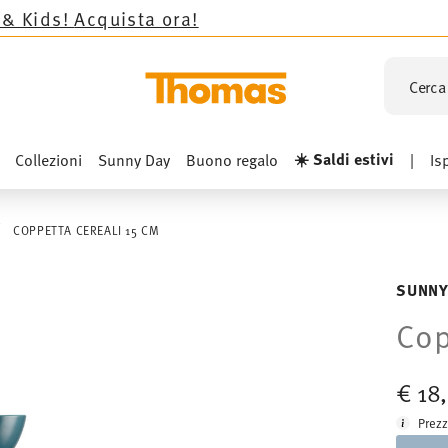
cquista ora!
Cerca 
☀️ Saldi estivi
Collezioni
Sunny Day
Buono regalo
|
Is
COPPETTA CEREALI 15 CM
SUNNY
Cop
€ 18
Prezz