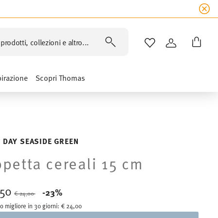
prodotti, collezioni e altro...
LISTA DESIDERI
ACCEDI
pirazione
Scopri Thomas
 DAY SEASIDE GREEN
petta cereali 15 cm
,50
Price reduced from
to
-23%
€ 24,00
o migliore in 30 giorni:
€ 24,00