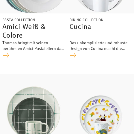
PASTA COLLECTION
DINING COLLECTION
Amici Weiß &
Cucina
Colore
Thomas bringt mit seinen
Das unkomplizierte und robuste
berühmten Amici-Pastatellern das
Design von Cucina macht die
mediterrane Lebensgefühl in
Kollektion zum Lieblingsporzellan
unseren Alltag.
für jeden Tag.