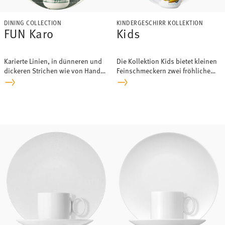
DINING COLLECTION
KINDERGESCHIRR KOLLEKTION
FUN Karo
Kids
Karierte Linien, in dünneren und
Die Kollektion Kids bietet kleinen
dickeren Strichen wie von Hand
Feinschmeckern zwei fröhliche
gezeichnet sind die Eyecatcher
Designs an - Jungle und Farm.
von FUN Karo.