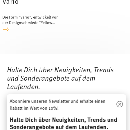
Vario
Die Form "Vario", entwickelt von
der Designschmiede "Yellow
Design", steht für zeitgemäßes,
innovatives Design.
Services
Footer
Halte Dich über Neuigkeiten, Trends
und Sonderangebote auf dem
Laufenden.
Abonniere unseren Newsletter und erhalte einen
1
10% Rabatt-Gutschein bei Newsletteranmeldung
Rabatt im Wert von 10%!
Insert your email to register for the newsletters
Halte Dich über Neuigkeiten, Trends und
Sonderangebote auf dem Laufenden.