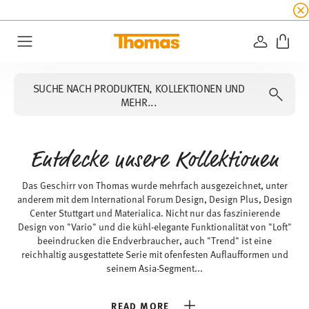
SUMMER SALE
☀️ Bis zu 45% Rabatt auf alle Th
ANMELD
Menu
SUCHE NACH PRODUKTEN, KOLLEKTIONEN UND
MEHR...
Entdecke unsere Kollektionen
Das Geschirr von Thomas wurde mehrfach ausgezeichnet, unter
anderem mit dem International Forum Design, Design Plus, Design
Center Stuttgart und Materialica. Nicht nur das faszinierende
Design von "Vario" und die kühl-elegante Funktionalität von "Loft"
beeindrucken die Endverbraucher, auch "Trend" ist eine
reichhaltig ausgestattete Serie mit ofenfesten Auflaufformen und
seinem Asia-Segment...
READ MORE