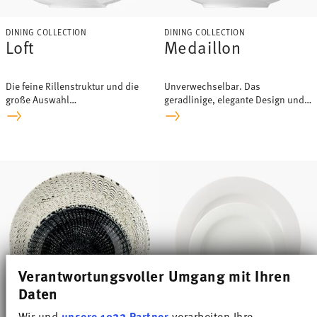
DINING COLLECTION
DINING COLLECTION
Loft
Medaillon
Die feine Rillenstruktur und die
Unverwechselbar. Das
große Auswahl
geradlinige, elegante Design und
unterschiedlichster Artikel
die markanten Deckelknäufe
machen Loft zum zeitlosen
zeichnen die Form aus.
Klassiker.
Verantwortungsvoller Umgang mit Ihren
Daten
Wir und
unsere 1022 Partner
verarbeiten Ihre