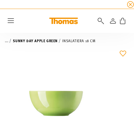
SALDI ESTIVI
☀️ fino al 45% di sconto su tutte 
ACCEDI
Menu
...
SUNNY DAY APPLE GREEN
INSALATIERA 18 CM
LIST