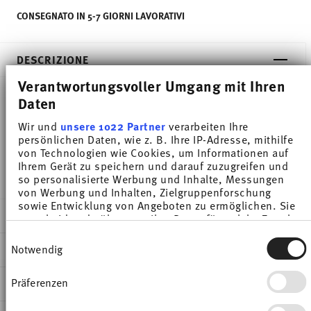
CONSEGNATO IN 5-7 GIORNI LAVORATIVI
DESCRIZIONE
Verantwortungsvoller Umgang mit Ihren
Daten
Thomas Sunny Day Apple Green Insalatiera -
Wir und
unsere 1022 Partner
verarbeiten Ihre
Rotondo - Ø 16,6 cm - h 7,9 cm - 1,100 l,
persönlichen Daten, wie z. B. Ihre IP-Adresse, mithilfe
von Technologien wie Cookies, um Informationen auf
Porcellana Apple Green
Ihrem Gerät zu speichern und darauf zuzugreifen und
so personalisierte Werbung und Inhalte, Messungen
von Werbung und Inhalten, Zielgruppenforschung
sowie Entwicklung von Angeboten zu ermöglichen. Sie
DETTAGLI
entscheiden darüber, wer Ihre Daten für welche Zwecke
nutzt. Sie können Ihre Einwilligung jederzeit über die
Einwilligungsauswahl
Thomas
Cookie-Erklärung oder durch Klicken auf das Privacy
Notwendig
DIMENSIONI
Trigger Symbol ändern oder widerrufen
Sunny Day
Apple Green
16,60 cm
Präferenzen
INFORMAZIONI SU CURA E SICUREZZA
Wenn Sie es erlauben, würden wir auch gerne:
Porcellana
17,40 cm
Informationen über Ihre geografische Lage
Apple Green
17,40 cm