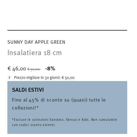
SUNNY DAY APPLE GREEN
Insalatiera 18 cm
Price reduced from
to
€ 46,00
-8%
€ 50,00
Prezzo migliore in 30 giorni:
€ 50,00
SALDI ESTIVI
Fino al 45% di sconto su (quasi) tutte le
collezioni!*
*Escluse le collezioni Sandora, Sensai e Kids. Non cumulabile
con codici sconto esterni.