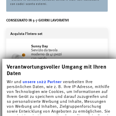
con codici sconto esterni.
CONSEGNATO IN 5-7 GIORNI LAVORATIVI
Acquista l'intero set
Sunny Day
Servizio da tavola
moderno da 41 pezzi
con regalo
VEDI
Verantwortungsvoller Umgang mit Ihren
€ 392,35
Daten
Price reduced from
to
€ 655,00
-37%
Wir und
unsere 1022 Partner
verarbeiten Ihre
persönlichen Daten, wie z. B. Ihre IP-Adresse, mithilfe
von Technologien wie Cookies, um Informationen auf
DESCRIZIONE
Ihrem Gerät zu speichern und darauf zuzugreifen und
so personalisierte Werbung und Inhalte, Messungen
von Werbung und Inhalten, Zielgruppenforschung
sowie Entwicklung von Angeboten zu ermöglichen. Sie
entscheiden darüber, wer Ihre Daten für welche Zwecke