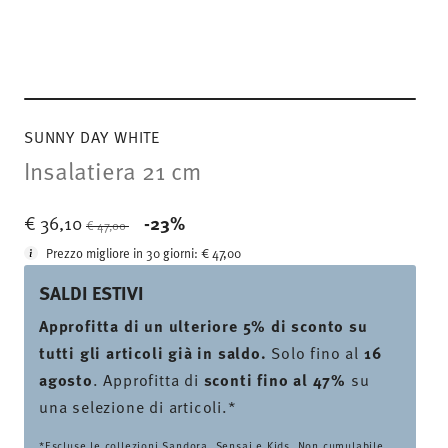
SUNNY DAY WHITE
Insalatiera 21 cm
Price reduced from
to
€ 36,10
-23%
€ 47,00
Prezzo migliore in 30 giorni:
€ 47,00
SALDI ESTIVI
Approfitta di un ulteriore 5% di sconto su
tutti gli articoli già in saldo.
Solo fino al
16
agosto
. Approfitta di
sconti fino al 47%
su
una selezione di articoli.*
*Escluse le collezioni Sandora, Sensai e Kids. Non cumulabile