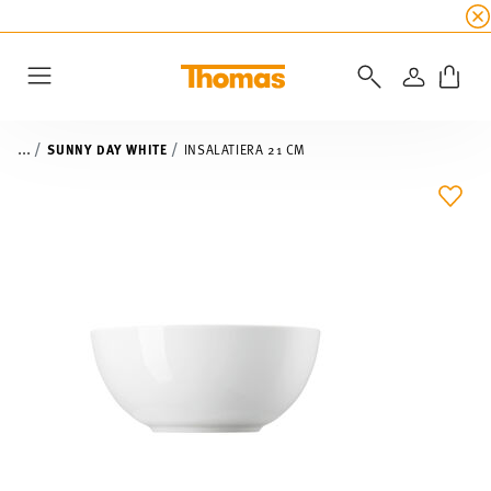
SALDI ESTIVI
☀️
5% di sconto extra! Fino al 47
ACCEDI
Menu
...
SUNNY DAY WHITE
INSALATIERA 21 CM
LIST