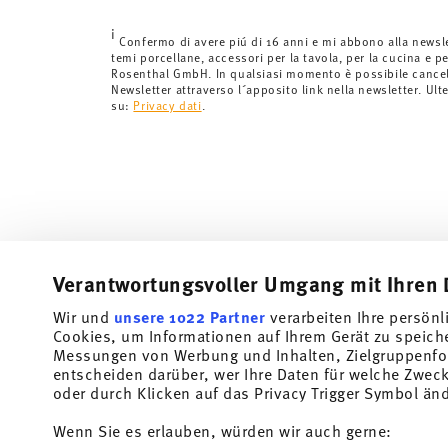
inferiori a 69,90 CHF, le spese di spedizione ammont
i
Tempi di spedizione in Italia:
5-7 giorni lavorativi per
Confermo di avere piú di 16 anni e mi abbono alla newsl
temi porcellane, accessori per la tavola, per la cucina e pe
di consegna per altri paesi
qui
.
Rosenthal GmbH. In qualsiasi momento è possibile cancell
Fornitore del servizio di spedizione:
Spediamo con UP
Newsletter attraverso l´apposito link nella newsletter. Ult
su:
Privacy dati
.
Tracciabilità
Riceverete un codice di tracciamento via
spedito.
Resi:
Per i resi, si prega di utilizzare il nostro
servizio 
Verantwortungsvoller Umgang mit Ihren 
Wir und
unsere 1022 Partner
verarbeiten Ihre persönl
Cookies, um Informationen auf Ihrem Gerät zu speich
Iscriviti alla nostra newsletter e ricevi il 10% di sconto!
Messungen von Werbung und Inhalten, Zielgruppenfo
entscheiden darüber, wer Ihre Daten für welche Zwecke
Tieniti informato su novità, tendenze e offert
oder durch Klicken auf das Privacy Trigger Symbol än
Buono sconto del 10% per chi si iscrive alla newslett
Wenn Sie es erlauben, würden wir auch gerne: