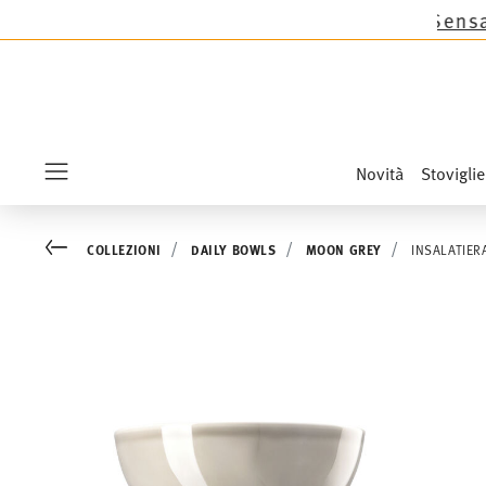
s tranne le novità Sandora, Sensai & Kids!
Acqui
Novità
Stoviglie
Menu
Go back
COLLEZIONI
DAILY BOWLS
MOON GREY
INSALATIER