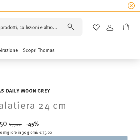
prodotti, collezioni e altro...
LISTA DESIDERI
ACCEDI
pirazione
Scopri Thomas
S DAILY MOON GREY
alatiera 24 cm
,50
Price reduced from
to
-45%
€ 75,00
o migliore in 30 giorni:
€ 75,00