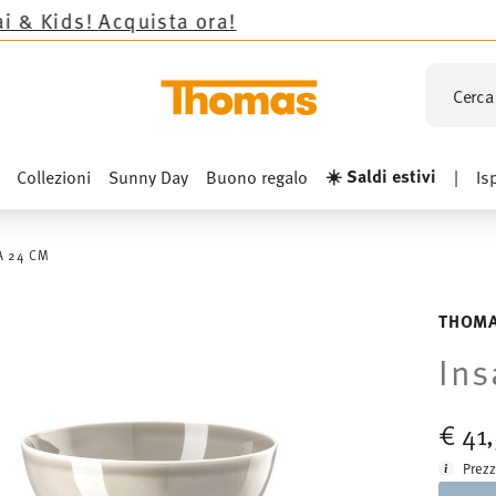
sta ora!
Cerca 
☀️ Saldi estivi
Collezioni
Sunny Day
Buono regalo
|
Is
A 24 CM
THOMA
Ins
€ 41
Prezz