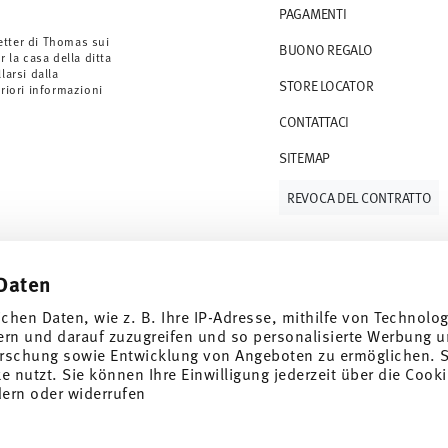
PAGAMENTI
ano a 36,90 CHF.
 gli articoli in stock. Puoi visualizzare i tempi
etter di Thomas sui
BUONO REGALO
r la casa della ditta
arsi dalla
STORE LOCATOR
S (consegna standard) in Italia.
eriori informazioni
 e-mail non appena il vostro pacco verrà
CONTATTACI
SITEMAP
resi
.
REVOCA DEL CONTRATTO
Daten
Tieniti informato
ichen Daten, wie z. B. Ihre IP-Adresse, mithilfe von Technolo
ern und darauf zuzugreifen und so personalisierte Werbung u
rschung sowie Entwicklung von Angeboten zu ermöglichen. S
 nutzt. Sie können Ihre Einwilligung jederzeit über die Cooki
e speciali.
dern oder widerrufen
SCOPRI TUTTI I NOSTRI BRAND
1
er
Bellezza e funzionalità per la tua casa