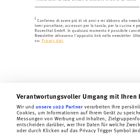
Svizzera:
Le spedizioni in Svizzera sono gratuite per o
inferiori a 69,90 CHF, le spese di spedizione ammont
i
Tempi di spedizione in Italia:
5-7 giorni lavorativi per
Confermo di avere piú di 16 anni e mi abbono alla newsl
temi porcellane, accessori per la tavola, per la cucina e pe
di consegna per altri paesi
qui
.
Rosenthal GmbH. In qualsiasi momento è possibile cancell
Fornitore del servizio di spedizione:
Spediamo con UP
Newsletter attraverso l´apposito link nella newsletter. Ult
su:
Privacy dati
.
Tracciabilità
Riceverete un codice di tracciamento via
spedito.
Resi:
Per i resi, si prega di utilizzare il nostro
servizio 
Verantwortungsvoller Umgang mit Ihren 
Wir und
unsere 1022 Partner
verarbeiten Ihre persönl
Cookies, um Informationen auf Ihrem Gerät zu speich
Iscriviti alla nostra newsletter e ricevi il 10% di sconto!
Messungen von Werbung und Inhalten, Zielgruppenfo
entscheiden darüber, wer Ihre Daten für welche Zwecke
Tieniti informato su novità, tendenze e offert
oder durch Klicken auf das Privacy Trigger Symbol än
Buono sconto del 10% per chi si iscrive alla newslett