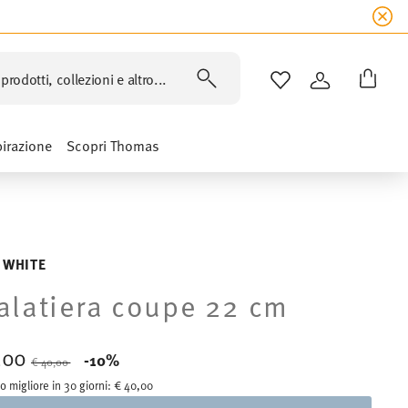
prodotti, collezioni e altro...
LISTA DESIDERI
ACCEDI
pirazione
Scopri Thomas
 WHITE
alatiera coupe 22 cm
,00
Price reduced from
to
-10%
€ 40,00
o migliore in 30 giorni:
€ 40,00