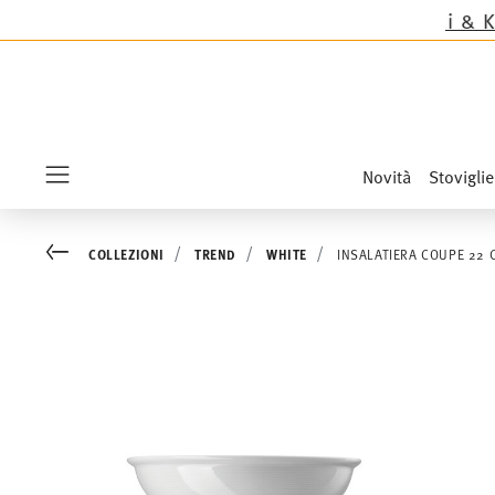
as tranne le novità Sandora, Sensai & Kids!
Acqui
Novità
Stoviglie
Menu
Go back
COLLEZIONI
TREND
WHITE
INSALATIERA COUPE 22 