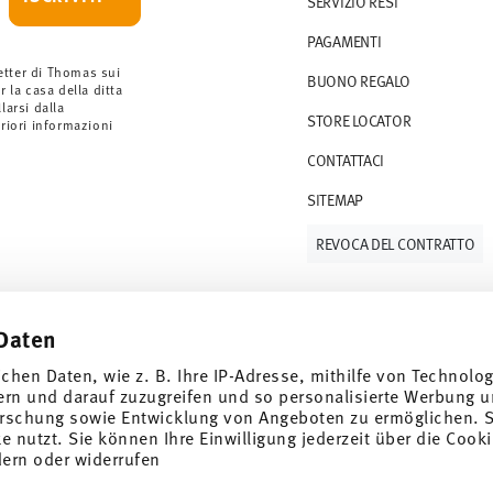
SERVIZIO RESI
rdini a partire da 69,90 CHF. Per ordini
PAGAMENTI
ano a 36,90 CHF.
 gli articoli in stock. Puoi visualizzare i tempi
etter di Thomas sui
BUONO REGALO
r la casa della ditta
arsi dalla
STORE LOCATOR
S (consegna standard) in Italia.
eriori informazioni
 e-mail non appena il vostro pacco verrà
CONTATTACI
SITEMAP
resi
.
REVOCA DEL CONTRATTO
Daten
Tieniti informato
ichen Daten, wie z. B. Ihre IP-Adresse, mithilfe von Technolo
ern und darauf zuzugreifen und so personalisierte Werbung u
rschung sowie Entwicklung von Angeboten zu ermöglichen. S
 nutzt. Sie können Ihre Einwilligung jederzeit über die Cooki
e speciali.
dern oder widerrufen
SCOPRI TUTTI I NOSTRI BRAND
1
er