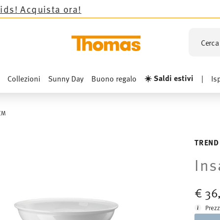
sta ora!
Cerca 
☀️ Saldi estivi
Collezioni
Sunny Day
Buono regalo
|
Is
CM
TREND
Ins
€ 36
Prezz