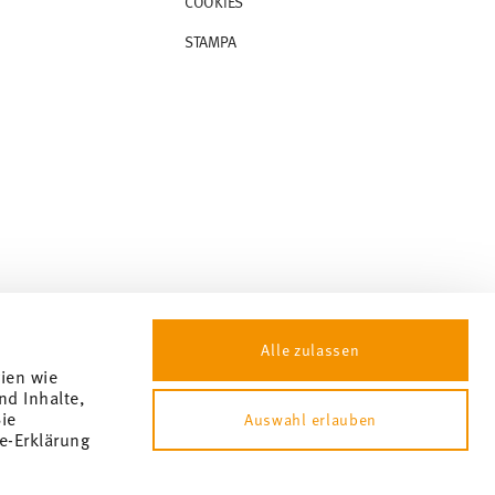
COOKIES
STAMPA
Alle zulassen
gien wie
nd Inhalte,
ie
Auswahl erlauben
e-Erklärung