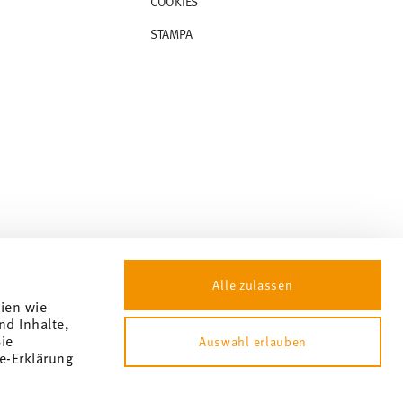
COOKIES
STAMPA
Alle zulassen
gien wie
nd Inhalte,
ie
Auswahl erlauben
e-Erklärung