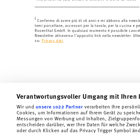
Svizzera:
Le spedizioni in Svizzera sono gratuite per o
inferiori a 69,90 CHF, le spese di spedizione ammont
i
Tempi di spedizione in Italia:
5-7 giorni lavorativi per
Confermo di avere piú di 16 anni e mi abbono alla newsl
temi porcellane, accessori per la tavola, per la cucina e pe
di consegna per altri paesi
qui
.
Rosenthal GmbH. In qualsiasi momento è possibile cancell
Fornitore del servizio di spedizione:
Spediamo con UP
Newsletter attraverso l´apposito link nella newsletter. Ult
su:
Privacy dati
.
Tracciabilità
Riceverete un codice di tracciamento via
spedito.
Resi:
Per i resi, si prega di utilizzare il nostro
servizio 
Verantwortungsvoller Umgang mit Ihren 
Wir und
unsere 1022 Partner
verarbeiten Ihre persönl
Cookies, um Informationen auf Ihrem Gerät zu speich
Iscriviti alla nostra newsletter e ricevi il 10% di sconto!
Messungen von Werbung und Inhalten, Zielgruppenfo
entscheiden darüber, wer Ihre Daten für welche Zwecke
Tieniti informato su novità, tendenze e offert
oder durch Klicken auf das Privacy Trigger Symbol än
Buono sconto del 10% per chi si iscrive alla newslett