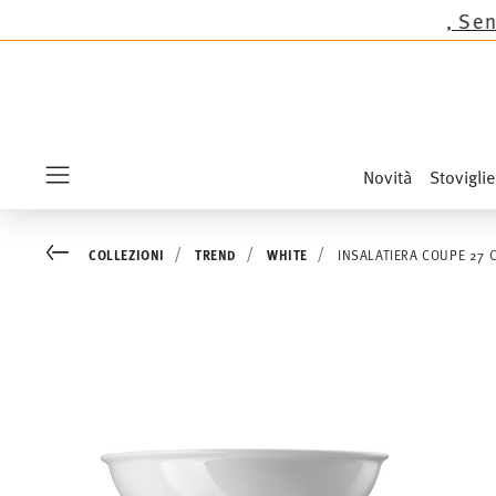
i Thomas tranne le novità Sandora, Sensai & Kids
Novità
Stoviglie
Menu
Go back
COLLEZIONI
TREND
WHITE
INSALATIERA COUPE 27 