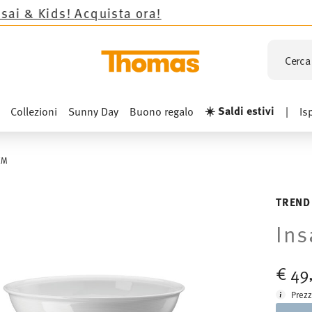
!
Acquista ora!
Cerca 
☀️ Saldi estivi
Collezioni
Sunny Day
Buono regalo
|
Is
CM
TREND
Ins
€ 49
Prezz