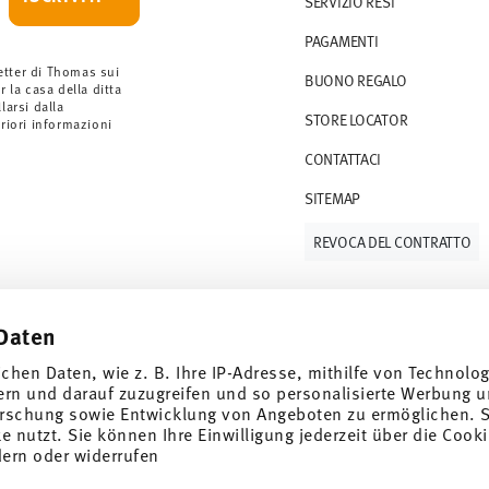
SERVIZIO RESI
rdini a partire da 69,90 CHF. Per ordini
PAGAMENTI
ano a 36,90 CHF.
 gli articoli in stock. Puoi visualizzare i tempi
etter di Thomas sui
BUONO REGALO
r la casa della ditta
arsi dalla
STORE LOCATOR
S (consegna standard) in Italia.
eriori informazioni
 e-mail non appena il vostro pacco verrà
CONTATTACI
SITEMAP
resi
.
REVOCA DEL CONTRATTO
Daten
Tieniti informato
ichen Daten, wie z. B. Ihre IP-Adresse, mithilfe von Technolo
ern und darauf zuzugreifen und so personalisierte Werbung u
rschung sowie Entwicklung von Angeboten zu ermöglichen. S
 nutzt. Sie können Ihre Einwilligung jederzeit über die Cooki
e speciali.
dern oder widerrufen
SCOPRI TUTTI I NOSTRI BRAND
1
er