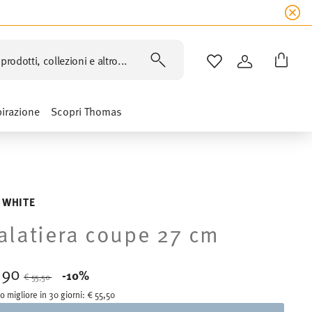
prodotti, collezioni e altro...
LISTA DESIDERI
ACCEDI
pirazione
Scopri Thomas
 WHITE
alatiera coupe 27 cm
,90
Price reduced from
to
-10%
€ 55,50
o migliore in 30 giorni:
€ 55,50