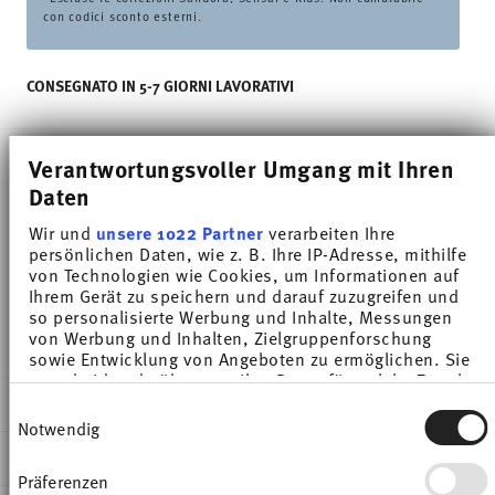
con codici sconto esterni.
CONSEGNATO IN 5-7 GIORNI LAVORATIVI
DESCRIZIONE
Verantwortungsvoller Umgang mit Ihren
Daten
Wir und
unsere 1022 Partner
verarbeiten Ihre
Thomas Trend Colour Night Blue Insalatiera -
persönlichen Daten, wie z. B. Ihre IP-Adresse, mithilfe
von Technologien wie Cookies, um Informationen auf
Rotondo - Ø 31,5 cm - h 8,9 cm - 4,200 l,
Ihrem Gerät zu speichern und darauf zuzugreifen und
Porcellana
so personalisierte Werbung und Inhalte, Messungen
von Werbung und Inhalten, Zielgruppenforschung
sowie Entwicklung von Angeboten zu ermöglichen. Sie
entscheiden darüber, wer Ihre Daten für welche Zwecke
nutzt. Sie können Ihre Einwilligung jederzeit über die
DETTAGLI
Einwilligungsauswahl
Cookie-Erklärung oder durch Klicken auf das Privacy
Notwendig
Trigger Symbol ändern oder widerrufen
Thomas
DIMENSIONI
Trend Colour
Präferenzen
Wenn Sie es erlauben, würden wir auch gerne: