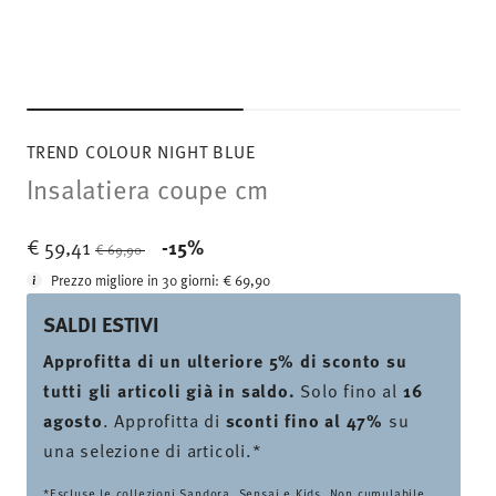
TREND COLOUR NIGHT BLUE
Insalatiera coupe cm
Price reduced from
to
€ 59,41
-15%
€ 69,90
Prezzo migliore in 30 giorni:
€ 69,90
SALDI ESTIVI
Approfitta di un ulteriore 5% di sconto su
tutti gli articoli già in saldo.
Solo fino al
16
agosto
. Approfitta di
sconti fino al 47%
su
una selezione di articoli.*
*Escluse le collezioni Sandora, Sensai e Kids. Non cumulabile