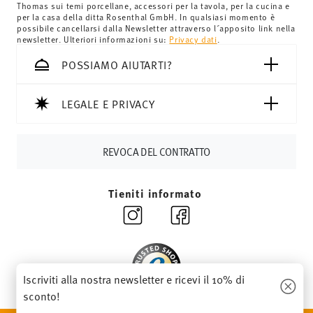
Thomas sui temi porcellane, accessori per la tavola, per la cucina e
minimo dell'ordine è di £135 e la consegna è gratuita.
per la casa della ditta Rosenthal GmbH. In qualsiasi momento è
Svizzera:
Le spedizioni in Svizzera sono gratuite per
possibile cancellarsi dalla Newsletter attraverso l´apposito link nella
newsletter. Ulteriori informazioni su:
Privacy dati
.
ordini a partire da 69,90 CHF. Per ordini inferiori a 69,90
CHF, le spese di spedizione ammontano a 36,90 CHF.
POSSIAMO AIUTARTI?
Tempi di spedizione in Italia:
5-7 giorni lavorativi per gli
articoli in stock. Puoi visualizzare i tempi di consegna per
LEGALE E PRIVACY
altri paesi
qui
.
Fornitore del servizio di spedizione:
Spediamo con UPS
(consegna standard) in Italia.
REVOCA DEL CONTRATTO
Tracciabilità
Riceverete un codice di tracciamento via e-
mail non appena il vostro pacco verrà spedito.
Tieniti informato
Resi:
Per i resi, si prega di utilizzare il nostro
servizio resi
.
Iscriviti alla nostra newsletter e ricevi il 10% di
sconto!