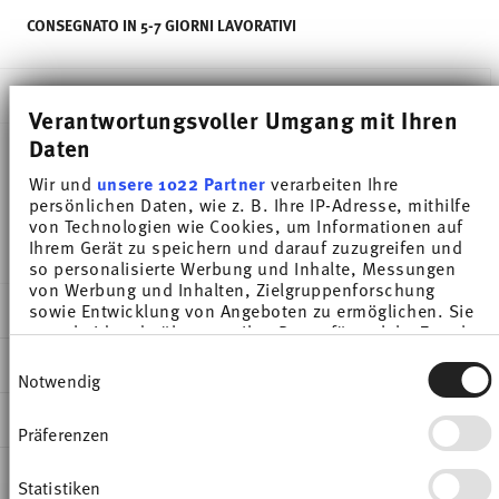
CONSEGNATO IN 5-7 GIORNI LAVORATIVI
DESCRIZIONE
Verantwortungsvoller Umgang mit Ihren
Daten
Wir und
unsere 1022 Partner
verarbeiten Ihre
Thomas Medaillon Weiss Lattiera - Cilindrico - Ø
persönlichen Daten, wie z. B. Ihre IP-Adresse, mithilfe
10,0 cm - h 6,8 cm - 0,160 l, Porcellana
von Technologien wie Cookies, um Informationen auf
Ihrem Gerät zu speichern und darauf zuzugreifen und
so personalisierte Werbung und Inhalte, Messungen
von Werbung und Inhalten, Zielgruppenforschung
DETTAGLI
sowie Entwicklung von Angeboten zu ermöglichen. Sie
entscheiden darüber, wer Ihre Daten für welche Zwecke
Thomas
nutzt. Sie können Ihre Einwilligung jederzeit über die
Einwilligungsauswahl
DIMENSIONI
Cookie-Erklärung oder durch Klicken auf das Privacy
Medaillon
Notwendig
Trigger Symbol ändern oder widerrufen
Bianco
10,00 cm
INFORMAZIONI SU CURA E SICUREZZA
Porcellana
10,00 cm
Präferenzen
Wenn Sie es erlauben, würden wir auch gerne:
White
6,60 cm
Informationen über Ihre geografische Lage
SPEDIZIONE E RESI
erfassen, welche bis auf einige Meter genau sein
10700-800001-14430
6,80 cm
Statistiken