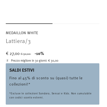
MEDAILLON WHITE
Lattiera/3
Price reduced from
to
€ 27,00
-10%
€ 30,00
Prezzo migliore in 30 giorni:
€ 30,00
SALDI ESTIVI
Fino al 45% di sconto su (quasi) tutte le
collezioni!*
*Escluse le collezioni Sandora, Sensai e Kids. Non cumulabile
con codici sconto esterni.