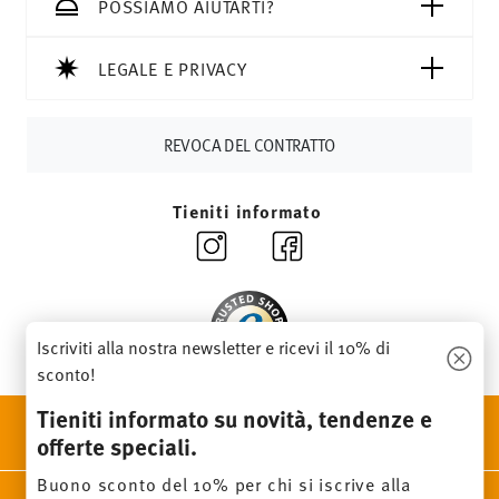
CHF, le spese di spedizione ammontano a 36,90 CHF.
POSSIAMO AIUTARTI?
Tempi di spedizione in Italia:
5-7 giorni lavorativi per gli
articoli in stock. Puoi visualizzare i tempi di consegna per
LEGALE E PRIVACY
altri paesi
qui
.
Fornitore del servizio di spedizione:
Spediamo con UPS
(consegna standard) in Italia.
REVOCA DEL CONTRATTO
Tracciabilità
Riceverete un codice di tracciamento via e-
mail non appena il vostro pacco verrà spedito.
Tieniti informato
Resi:
Per i resi, si prega di utilizzare il nostro
servizio resi
.
Iscriviti alla nostra newsletter e ricevi il 10% di
sconto!
Tieniti informato su novità, tendenze e
SCOPRI TUTTI I NOSTRI BRAND
offerte speciali.
Bellezza e funzionalità per la tua casa
Buono sconto del 10% per chi si iscrive alla