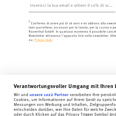
è gratuita.
Svizzera:
Le spedizioni in Svizzera sono gratuite per o
inferiori a 69,90 CHF, le spese di spedizione ammont
i
Tempi di spedizione in Italia:
5-7 giorni lavorativi per
Confermo di avere piú di 16 anni e mi abbono alla newsl
temi porcellane, accessori per la tavola, per la cucina e pe
di consegna per altri paesi
qui
.
Rosenthal GmbH. In qualsiasi momento è possibile cancell
Fornitore del servizio di spedizione:
Spediamo con UP
Newsletter attraverso l´apposito link nella newsletter. Ult
su:
Privacy dati
.
Tracciabilità
Riceverete un codice di tracciamento via
spedito.
Resi:
Per i resi, si prega di utilizzare il nostro
servizio 
Verantwortungsvoller Umgang mit Ihren 
Wir und
unsere 1022 Partner
verarbeiten Ihre persönl
Cookies, um Informationen auf Ihrem Gerät zu speich
Messungen von Werbung und Inhalten, Zielgruppenfo
entscheiden darüber, wer Ihre Daten für welche Zwecke
oder durch Klicken auf das Privacy Trigger Symbol än