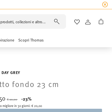
prodotti, collezioni e altro...
LISTA DESIDERI
ACCEDI
pirazione
Scopri Thomas
 DAY GREY
tto fondo 23 cm
,50
Price reduced from
to
-23%
€ 20,00
o migliore in 30 giorni:
€ 20,00