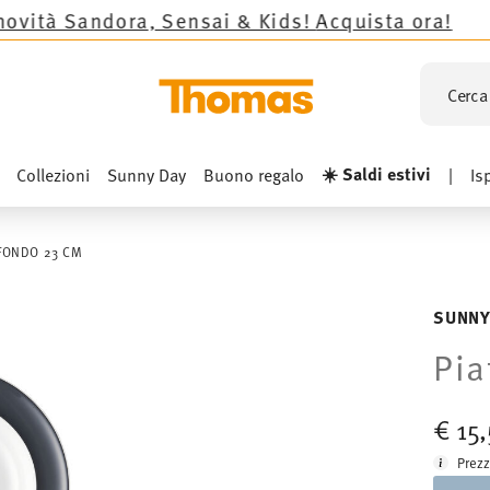
ndora, Sensai & Kids!
Acquista ora!
Cerca 
☀️ Saldi estivi
Collezioni
Sunny Day
Buono regalo
|
Is
 FONDO 23 CM
SUNNY
Pia
€ 15
Prezz