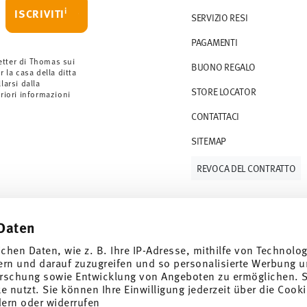
i
ISCRIVITI
SERVIZIO RESI
rdini a partire da 69,90 CHF. Per ordini
PAGAMENTI
ano a 36,90 CHF.
 gli articoli in stock. Puoi visualizzare i tempi
etter di Thomas sui
BUONO REGALO
r la casa della ditta
arsi dalla
STORE LOCATOR
S (consegna standard) in Italia.
eriori informazioni
 e-mail non appena il vostro pacco verrà
CONTATTACI
SITEMAP
resi
.
REVOCA DEL CONTRATTO
Daten
Tieniti informato
ichen Daten, wie z. B. Ihre IP-Adresse, mithilfe von Technolo
ern und darauf zuzugreifen und so personalisierte Werbung u
rschung sowie Entwicklung von Angeboten zu ermöglichen. S
 nutzt. Sie können Ihre Einwilligung jederzeit über die Cooki
dern oder widerrufen