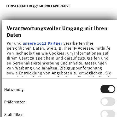
CONSEGNATO IN 5-7 GIORNI LAVORATIVI
DESCRIZIONE
Verantwortungsvoller Umgang mit Ihren
Daten
Wir und
unsere 1022 Partner
verarbeiten Ihre
Thomas Thomas Clay Rock Piattino pane - Rotondo
persönlichen Daten, wie z. B. Ihre IP-Adresse, mithilfe
- Ø 16,6 cm - h 1,7 cm, Grès
von Technologien wie Cookies, um Informationen auf
Ihrem Gerät zu speichern und darauf zuzugreifen und
so personalisierte Werbung und Inhalte, Messungen
von Werbung und Inhalten, Zielgruppenforschung
DETTAGLI
sowie Entwicklung von Angeboten zu ermöglichen. Sie
entscheiden darüber, wer Ihre Daten für welche Zwecke
Thomas
nutzt. Sie können Ihre Einwilligung jederzeit über die
Einwilligungsauswahl
DIMENSIONI
Cookie-Erklärung oder durch Klicken auf das Privacy
Thomas Clay
Notwendig
Trigger Symbol ändern oder widerrufen
Rock
16,60 cm
INFORMAZIONI SU CURA E SICUREZZA
Grès
16,60 cm
Präferenzen
Wenn Sie es erlauben, würden wir auch gerne:
Rock
16,60 cm
Informationen über Ihre geografische Lage
SPEDIZIONE E RESI
erfassen, welche bis auf einige Meter genau sein
21740-227077-60216
1,70 cm
Statistiken