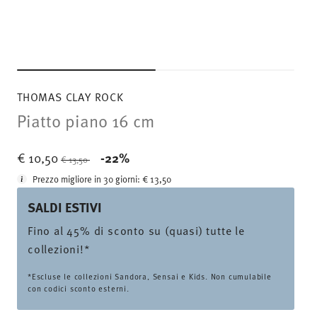
THOMAS CLAY ROCK
Piatto piano 16 cm
Price reduced from
to
€ 10,50
-22%
€ 13,50
Prezzo migliore in 30 giorni:
€ 13,50
SALDI ESTIVI
Fino al 45% di sconto su (quasi) tutte le
collezioni!*
*Escluse le collezioni Sandora, Sensai e Kids. Non cumulabile
con codici sconto esterni.