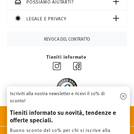
CHF, le spese di spedizione ammontano a 36,90 CHF.
POSSIAMO AIUTARTI?
Tempi di spedizione in Italia:
5-7 giorni lavorativi per gli
articoli in stock. Puoi visualizzare i tempi di consegna per
LEGALE E PRIVACY
altri paesi
qui
.
Fornitore del servizio di spedizione:
Spediamo con UPS
(consegna standard) in Italia.
REVOCA DEL CONTRATTO
Tracciabilità
Riceverete un codice di tracciamento via e-
mail non appena il vostro pacco verrà spedito.
Tieniti informato
Resi:
Per i resi, si prega di utilizzare il nostro
servizio resi
.
Iscriviti alla nostra newsletter e ricevi il 10% di
sconto!
Tieniti informato su novità, tendenze e
SCOPRI TUTTI I NOSTRI BRAND
offerte speciali.
Bellezza e funzionalità per la tua casa
Buono sconto del 10% per chi si iscrive alla