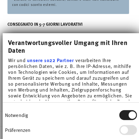
con codici sconto esterni.
CONSEGNATO IN 5-7 GIORNI LAVORATIVI
Verantwortungsvoller Umgang mit Ihren
DESCRIZIONE
Daten
Wir und
unsere 1022 Partner
verarbeiten Ihre
persönlichen Daten, wie z. B. Ihre IP-Adresse, mithilfe
Thomas Trend Colour Chilli Red Piatto colazione -
von Technologien wie Cookies, um Informationen auf
Ihrem Gerät zu speichern und darauf zuzugreifen und
Rotondo - Ø 20,0 cm - h 2,3 cm, Porcellana
so personalisierte Werbung und Inhalte, Messungen
von Werbung und Inhalten, Zielgruppenforschung
sowie Entwicklung von Angeboten zu ermöglichen. Sie
entscheiden darüber, wer Ihre Daten für welche Zwecke
DETTAGLI
nutzt. Sie können Ihre Einwilligung jederzeit über die
Einwilligungsauswahl
Cookie-Erklärung oder durch Klicken auf das Privacy
Thomas
Notwendig
DIMENSIONI
Trigger Symbol ändern oder widerrufen
Trend Colour
Chilli Red
Präferenzen
20,00 cm
Wenn Sie es erlauben, würden wir auch gerne:
INFORMAZIONI SU CURA E SICUREZZA
Porcellana
20,00 cm
Informationen über Ihre geografische Lage