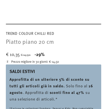
TREND COLOUR CHILLI RED
Piatto piano 20 cm
Price reduced from
to
€ 10,35
-29%
€ 14,50
Prezzo migliore in 30 giorni:
€ 14,50
SALDI ESTIVI
Approfitta di un ulteriore 5% di sconto su
tutti gli articoli già in saldo.
Solo fino al
16
agosto
. Approfitta di
sconti fino al 47%
su
una selezione di articoli.*
*Escluse le collezioni Sandora, Sensai e Kids. Non cumulabile