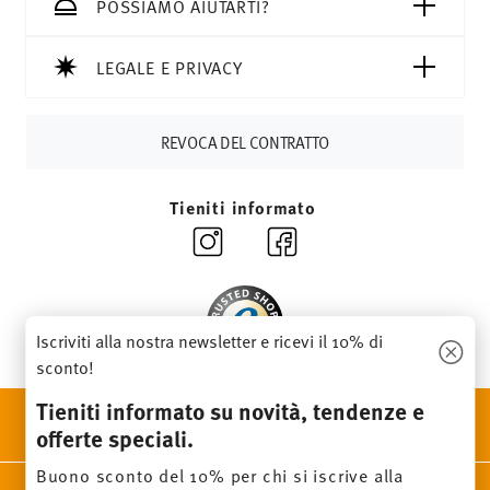
CHF, le spese di spedizione ammontano a 36,90 CHF.
POSSIAMO AIUTARTI?
Tempi di spedizione in Italia:
5-7 giorni lavorativi per gli
articoli in stock. Puoi visualizzare i tempi di consegna per
LEGALE E PRIVACY
altri paesi
qui
.
Fornitore del servizio di spedizione:
Spediamo con UPS
(consegna standard) in Italia.
REVOCA DEL CONTRATTO
Tracciabilità
Riceverete un codice di tracciamento via e-
mail non appena il vostro pacco verrà spedito.
Tieniti informato
Resi:
Per i resi, si prega di utilizzare il nostro
servizio resi
.
Iscriviti alla nostra newsletter e ricevi il 10% di
sconto!
Tieniti informato su novità, tendenze e
SCOPRI TUTTI I NOSTRI BRAND
offerte speciali.
Bellezza e funzionalità per la tua casa
Buono sconto del 10% per chi si iscrive alla