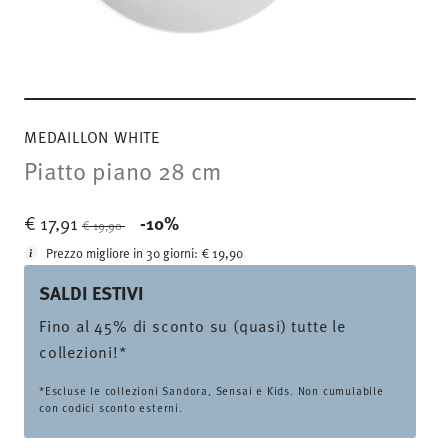
MEDAILLON WHITE
Piatto piano 28 cm
Price reduced from
to
€ 17,91
-10%
€ 19,90
Prezzo migliore in 30 giorni:
€ 19,90
SALDI ESTIVI
Fino al 45% di sconto su (quasi) tutte le
collezioni!*
*Escluse le collezioni Sandora, Sensai e Kids. Non cumulabile
con codici sconto esterni.