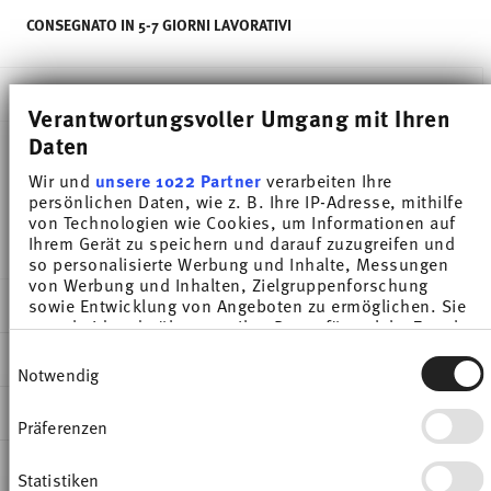
CONSEGNATO IN 5-7 GIORNI LAVORATIVI
DESCRIZIONE
Verantwortungsvoller Umgang mit Ihren
Daten
Wir und
unsere 1022 Partner
verarbeiten Ihre
Thomas Medaillon Weiss Piatto cena - Rotondo - Ø
persönlichen Daten, wie z. B. Ihre IP-Adresse, mithilfe
27,3 cm - h 2,9 cm, Porcellana
von Technologien wie Cookies, um Informationen auf
Ihrem Gerät zu speichern und darauf zuzugreifen und
so personalisierte Werbung und Inhalte, Messungen
von Werbung und Inhalten, Zielgruppenforschung
DETTAGLI
sowie Entwicklung von Angeboten zu ermöglichen. Sie
entscheiden darüber, wer Ihre Daten für welche Zwecke
Thomas
nutzt. Sie können Ihre Einwilligung jederzeit über die
Einwilligungsauswahl
DIMENSIONI
Cookie-Erklärung oder durch Klicken auf das Privacy
Medaillon
Notwendig
Trigger Symbol ändern oder widerrufen
Bianco
27,30 cm
INFORMAZIONI SU CURA E SICUREZZA
Porcellana
27,30 cm
Präferenzen
Wenn Sie es erlauben, würden wir auch gerne:
White
27,30 cm
Informationen über Ihre geografische Lage
SPEDIZIONE E RESI
erfassen, welche bis auf einige Meter genau sein
10700-800001-10229
2,90 cm
Statistiken