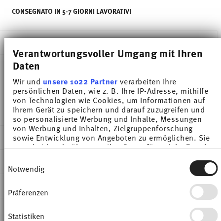
CONSEGNATO IN 5-7 GIORNI LAVORATIVI
DESCRIZIONE
Verantwortungsvoller Umgang mit Ihren
Daten
Wir und
unsere 1022 Partner
verarbeiten Ihre
Thomas Trend Colour Night Blue Portauovo -
persönlichen Daten, wie z. B. Ihre IP-Adresse, mithilfe
Rotondo - Ø 14,0 cm - h 2,5 cm, Porcellana
von Technologien wie Cookies, um Informationen auf
Ihrem Gerät zu speichern und darauf zuzugreifen und
so personalisierte Werbung und Inhalte, Messungen
von Werbung und Inhalten, Zielgruppenforschung
DETTAGLI
sowie Entwicklung von Angeboten zu ermöglichen. Sie
entscheiden darüber, wer Ihre Daten für welche Zwecke
Thomas
nutzt. Sie können Ihre Einwilligung jederzeit über die
Einwilligungsauswahl
DIMENSIONI
Cookie-Erklärung oder durch Klicken auf das Privacy
Trend Colour
Notwendig
Trigger Symbol ändern oder widerrufen
Night Blue
14,00 cm
INFORMAZIONI SU CURA E SICUREZZA
Porcellana
14,00 cm
Präferenzen
Wenn Sie es erlauben, würden wir auch gerne:
Night Blue
14,00 cm
Informationen über Ihre geografische Lage
SPEDIZIONE E RESI
erfassen, welche bis auf einige Meter genau sein
11400-401920-15525
2,50 cm
Statistiken