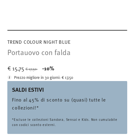
TREND COLOUR NIGHT BLUE
Portauovo con falda
Price reduced from
to
€ 15,75
-10%
€ 17,50
Prezzo migliore in 30 giorni:
€ 17,50
SALDI ESTIVI
Fino al 45% di sconto su (quasi) tutte le
collezioni!*
*Escluse le collezioni Sandora, Sensai e Kids. Non cumulabile
con codici sconto esterni.