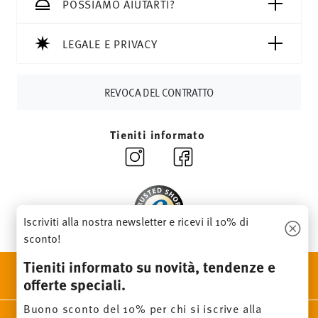
CHF, le spese di spedizione ammontano a 36,90 CHF.
POSSIAMO AIUTARTI?
Tempi di spedizione in Italia:
5-7 giorni lavorativi per gli
articoli in stock. Puoi visualizzare i tempi di consegna per
LEGALE E PRIVACY
altri paesi
qui
.
Fornitore del servizio di spedizione:
Spediamo con UPS
(consegna standard) in Italia.
REVOCA DEL CONTRATTO
Tracciabilità
Riceverete un codice di tracciamento via e-
mail non appena il vostro pacco verrà spedito.
Tieniti informato
Resi:
Per i resi, si prega di utilizzare il nostro
servizio resi
.
Iscriviti alla nostra newsletter e ricevi il 10% di
sconto!
Tieniti informato su novità, tendenze e
SCOPRI TUTTI I NOSTRI BRAND
offerte speciali.
Bellezza e funzionalità per la tua casa
Buono sconto del 10% per chi si iscrive alla