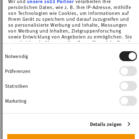
Wir und
unsere 1022 Partner
verarbeiten Ihre
persönlichen Daten, wie z. B. Ihre IP-Adresse, mithilfe
von Technologien wie Cookies, um Informationen auf
Ihrem Gerät zu speichern und darauf zuzugreifen und
so personalisierte Werbung und Inhalte, Messungen
von Werbung und Inhalten, Zielgruppenforschung
sowie Entwicklung von Angeboten zu ermöglichen. Sie
entscheiden darüber, wer Ihre Daten für welche Zwecke
You have seen 1 of 1 products
nutzt. Sie können Ihre Einwilligung jederzeit über die
Einwilligungsauswahl
Cookie-Erklärung oder durch Klicken auf das Privacy
Notwendig
Trigger Symbol ändern oder widerrufen
Services
Footer
Präferenzen
Wenn Sie es erlauben, würden wir auch gerne:
Stay informed about news, trends, and
Informationen über Ihre geografische Lage
erfassen, welche bis auf einige Meter genau sein
special offers.
Statistiken
können
Ihr Gerät durch aktives Scannen nach
Marketing
bestimmten Merkmalen (Fingerprinting)
1
10% Coupon for your newsletter registration
identifizieren
Insert your email to register for the newsletters
Erfahren Sie mehr darüber, wie Ihre persönlichen Daten
verarbeitet werden, und legen Sie Ihre Präferenzen im
Details zeigen
Abschnitt Einzelheiten
fest.
i
SUBSCRIBE