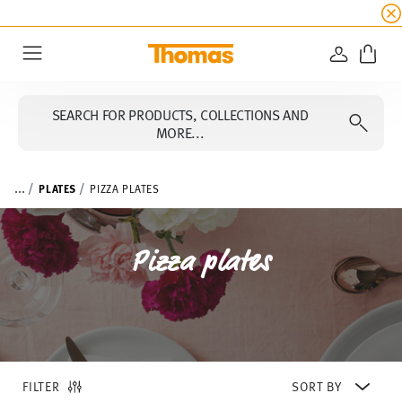
SUMMER SALE
☀️ Get an
extra 5% off
all alread
LOGIN
Menu
SEARCH FOR PRODUCTS, COLLECTIONS AND
MORE...
...
PLATES
PIZZA PLATES
Pizza plates
FILTER