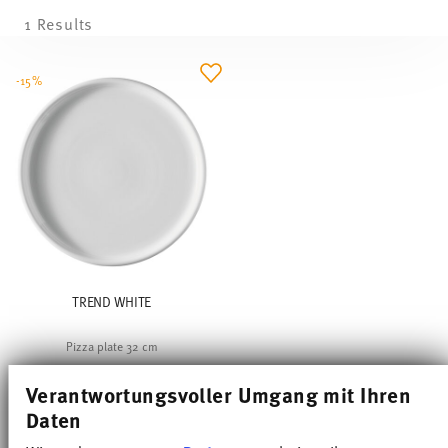
1 Results
-15%
TREND WHITE
Pizza plate 32 cm
Price reduced from
to
€ 36,55
€ 43,00
Verantwortungsvoller Umgang mit Ihren
30-day best price:
€ 43,00
Daten