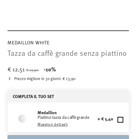
MEDAILLON WHITE
Tazza da caffè grande senza piattino
Price reduced from
to
€ 12,51
-10%
€ 13,90
Prezzo migliore in 30 giorni:
€ 13,90
COMPLETA IL TUO SET
Medaillon
Piattino tazza da caffè grande
+ € 5,40
Maggiori dettagli