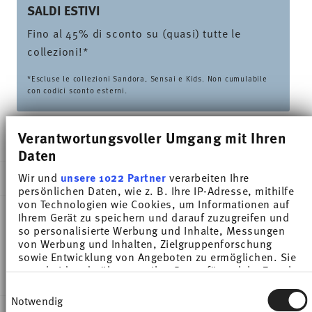
SALDI ESTIVI
Fino al 45% di sconto su (quasi) tutte le
collezioni!*
*Escluse le collezioni Sandora, Sensai e Kids. Non cumulabile
con codici sconto esterni.
Verantwortungsvoller Umgang mit Ihren
CONSEGNATO IN 5-7 GIORNI LAVORATIVI
Daten
Wir und
unsere 1022 Partner
verarbeiten Ihre
DESCRIZIONE
persönlichen Daten, wie z. B. Ihre IP-Adresse, mithilfe
von Technologien wie Cookies, um Informationen auf
Ihrem Gerät zu speichern und darauf zuzugreifen und
so personalisierte Werbung und Inhalte, Messungen
Thomas Medaillon Weiss Tazza caffè - Cilindrico - Ø
von Werbung und Inhalten, Zielgruppenforschung
6,6 cm - h 7,5 cm - 0,230 l, Porcellana
sowie Entwicklung von Angeboten zu ermöglichen. Sie
entscheiden darüber, wer Ihre Daten für welche Zwecke
nutzt. Sie können Ihre Einwilligung jederzeit über die
Einwilligungsauswahl
Cookie-Erklärung oder durch Klicken auf das Privacy
Notwendig
Trigger Symbol ändern oder widerrufen