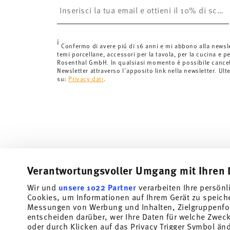
è gratuita.
Svizzera:
Le spedizioni in Svizzera sono gratuite per o
inferiori a 69,90 CHF, le spese di spedizione ammont
i
Tempi di spedizione in Italia:
5-7 giorni lavorativi per
Confermo di avere piú di 16 anni e mi abbono alla newsl
temi porcellane, accessori per la tavola, per la cucina e pe
di consegna per altri paesi
qui
.
Rosenthal GmbH. In qualsiasi momento è possibile cancell
Fornitore del servizio di spedizione:
Spediamo con UP
Newsletter attraverso l´apposito link nella newsletter. Ult
su:
Privacy dati
.
Tracciabilità
Riceverete un codice di tracciamento via
spedito.
Resi:
Per i resi, si prega di utilizzare il nostro
servizio 
Verantwortungsvoller Umgang mit Ihren 
Wir und
unsere 1022 Partner
verarbeiten Ihre persönl
Cookies, um Informationen auf Ihrem Gerät zu speich
Messungen von Werbung und Inhalten, Zielgruppenfo
entscheiden darüber, wer Ihre Daten für welche Zwecke
oder durch Klicken auf das Privacy Trigger Symbol än