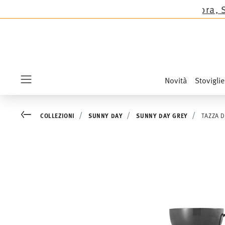
i Thomas tranne le novità Sandora, Sensai & Kid
Novità
Stoviglie
Menu
Go back
COLLEZIONI
SUNNY DAY
SUNNY DAY GREY
TAZZA 