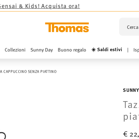
s!
Acquista ora!
Cerca 
☀️ Saldi estivi
Collezioni
Sunny Day
Buono regalo
|
Is
DA CAPPUCCINO SENZA PIATTINO
SUNNY
Taz
pia
€ 22