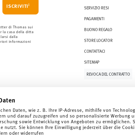
i
ISCRIVITI
SERVIZIO RESI
rdini a partire da 69,90 CHF. Per ordini
PAGAMENTI
ano a 36,90 CHF.
 gli articoli in stock. Puoi visualizzare i tempi
etter di Thomas sui
BUONO REGALO
r la casa della ditta
arsi dalla
STORE LOCATOR
S (consegna standard) in Italia.
eriori informazioni
 e-mail non appena il vostro pacco verrà
CONTATTACI
SITEMAP
resi
.
REVOCA DEL CONTRATTO
Daten
Tieniti informato
ichen Daten, wie z. B. Ihre IP-Adresse, mithilfe von Technolo
ern und darauf zuzugreifen und so personalisierte Werbung u
rschung sowie Entwicklung von Angeboten zu ermöglichen. S
 nutzt. Sie können Ihre Einwilligung jederzeit über die Cooki
dern oder widerrufen