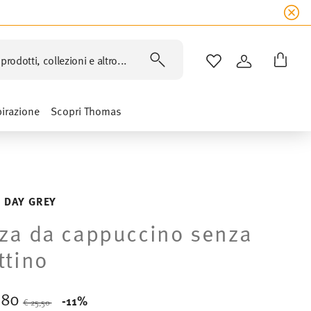
prodotti, collezioni e altro...
LISTA DESIDERI
ACCEDI
pirazione
Scopri Thomas
 DAY GREY
za da cappuccino senza
ttino
,80
Price reduced from
to
-11%
€ 25,50