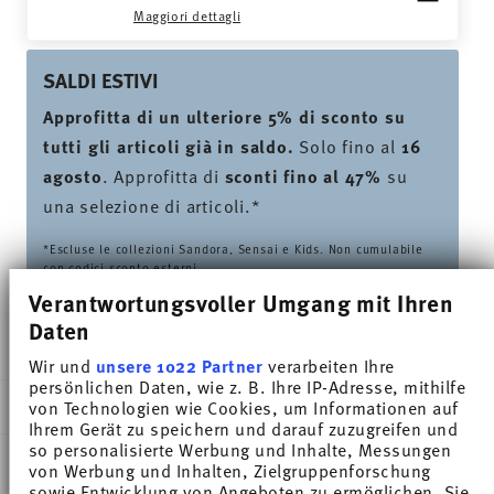
Maggiori dettagli
SALDI ESTIVI
Approfitta di un ulteriore 5% di sconto su
tutti gli articoli già in saldo.
Solo fino al
16
agosto
. Approfitta di
sconti fino al 47%
su
una selezione di articoli.*
*Escluse le collezioni Sandora, Sensai e Kids. Non cumulabile
con codici sconto esterni.
Verantwortungsvoller Umgang mit Ihren
Daten
CONSEGNATO IN 5-7 GIORNI LAVORATIVI
Wir und
unsere 1022 Partner
verarbeiten Ihre
persönlichen Daten, wie z. B. Ihre IP-Adresse, mithilfe
DESCRIZIONE
von Technologien wie Cookies, um Informationen auf
Ihrem Gerät zu speichern und darauf zuzugreifen und
so personalisierte Werbung und Inhalte, Messungen
von Werbung und Inhalten, Zielgruppenforschung
sowie Entwicklung von Angeboten zu ermöglichen. Sie