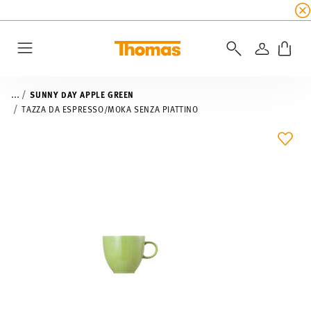
SALDI ESTIVI
☀️
5% di sconto extra! Fino al 47
ACCEDI
Menu
...
SUNNY DAY APPLE GREEN
TAZZA DA ESPRESSO/MOKA SENZA PIATTINO
LIST