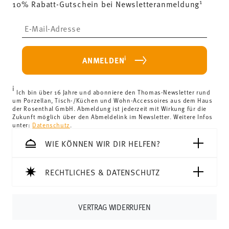
1
10% Rabatt-Gutschein bei Newsletteranmeldung
(ausgenommen Lieferungen ins Vereinigte Königreich)
kostenlos.
Insert your email to register for the newsletters
Lieferkosten unter 69,90 €:
Wenn der Wert Ihres Einkaufs
weniger als 69,90 € beträgt, fallen Versandkosten an. Für
Deutschland betragen diese 4,90 €. Für alle anderen
i
ANMELDEN
Länder können Sie die Lieferkosten
hier einsehen
.
Vereinigtes Königreich:
Für Lieferungen ins Vereinigte
i
Königreich liegt der Mindestbestellwert bei £135, die
Ich bin über 16 Jahre und abonniere den Thomas-Newsletter rund
um Porzellan, Tisch-/Küchen und Wohn-Accessoires aus dem Haus
Lieferung erfolgt versandkostenfrei.
der Rosenthal GmbH. Abmeldung ist jederzeit mit Wirkung für die
Schweiz:
Lieferungen in die Schweiz sind ab 69,90 CHF
Zukunft möglich über den Abmeldelink im Newsletter. Weitere Infos
unter:
Datenschutz
.
versandkostenfrei. Unter einem Bestellwert von 69,90
CHF liegen die Versandkosten bei 36,90 CHF.
WIE KÖNNEN WIR DIR HELFEN?
Tracking:
Sie erhalten per E-Mail einen Trackingcode,
sobald Ihr Paket auf die Reise geht.
RECHTLICHES & DATENSCHUTZ
Lieferzeit innerhalb Deutschlands:
3-5 Werktage für
vorrätige Artikel. Sie können die Lieferzeiten in andere
Länder
hier einsehen
.
VERTRAG WIDERRUFEN
Retouren:
Für Retouren nutzen Sie bitte
unseren
Retourenservice
.