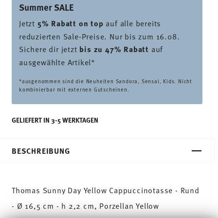
Summer SALE
Jetzt
5% Rabatt on top
auf alle bereits
reduzierten Sale-Preise. Nur bis zum 16.08.
Sichere dir jetzt
bis zu 47% Rabatt
auf
ausgewählte Artikel*
*ausgenommen sind die Neuheiten Sandora, Sensai, Kids. Nicht
kombinierbar mit externen Gutscheinen.
GELIEFERT IN 3-5 WERKTAGEN
BESCHREIBUNG
Thomas Sunny Day Yellow Cappuccinotasse - Rund
- Ø 16,5 cm - h 2,2 cm, Porzellan Yellow