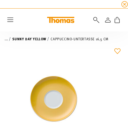
SUMMER SALE
☀️ Jetzt
5% Rabatt on top!
Bis z
ANMELD
Menu
...
SUNNY DAY YELLOW
CAPPUCCINO-UNTERTASSE 16,5 CM
ADD 