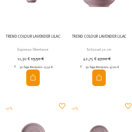
TREND COLOUR LAVENDER LILAC
TREND COLOUR LAVENDER LILAC
Espresso-Obertasse
Schüssel 22 cm
Price reduced from
to
Price reduced from
to
11,30 €
13,50 €
42,75 €
47,00 €
30-Tage-Bestpreis:
13,50 €
30-Tage-Bestpreis:
47,00 €
-17%
-11%