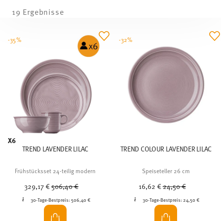
19 Ergebnisse
-35%
-32%
X6
TREND LAVENDER LILAC
TREND COLOUR LAVENDER LILAC
Frühstücksset 24-teilig modern
Speiseteller 26 cm
Price reduced from
to
Price reduced from
to
329,17 €
506,40 €
16,62 €
24,50 €
30-Tage-Bestpreis:
506,40 €
30-Tage-Bestpreis:
24,50 €