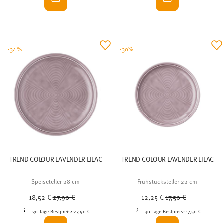
-34%
-30%
TREND COLOUR LAVENDER LILAC
TREND COLOUR LAVENDER LILAC
Speiseteller 28 cm
Frühstücksteller 22 cm
Price reduced from
to
Price reduced from
to
18,52 €
27,90 €
12,25 €
17,50 €
30-Tage-Bestpreis:
27,90 €
30-Tage-Bestpreis:
17,50 €