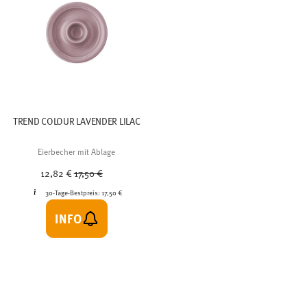
TREND COLOUR LAVENDER LILAC
Eierbecher mit Ablage
Price reduced from
to
12,82 €
17,50 €
30-Tage-Bestpreis:
17,50 €
INFO