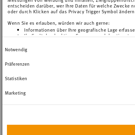
entscheiden darüber, wer Ihre Daten für welche Zwecke nut
oder durch Klicken auf das Privacy Trigger Symbol ändern
Wenn Sie es erlauben, würden wir auch gerne:
Informationen über Ihre geografische Lage erfass
Ihr Gerät durch aktives Scannen nach bestimmten 
Erfahren Sie mehr darüber, wie Ihre persönlichen Daten v
Einwilligungsauswahl
Einzelheiten
fest.
Notwendig
Wir verwenden Cookies, um Inhalte und Anzeigen zu perso
Präferenzen
Zugriffe auf unsere Website zu analysieren. Außerdem ge
Partner für soziale Medien, Werbung und Analysen weiter
weiteren Daten zusammen, die Sie ihnen bereitgestellt h
Statistiken
haben.
Marketing