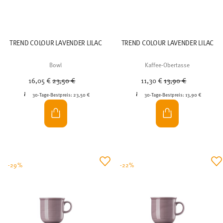
TREND COLOUR LAVENDER LILAC
TREND COLOUR LAVENDER LILAC
Bowl
Kaffee-Obertasse
Price reduced from
to
Price reduced from
to
16,05 €
23,50 €
11,30 €
13,90 €
30-Tage-Bestpreis:
23,50 €
30-Tage-Bestpreis:
13,90 €
-29%
-22%