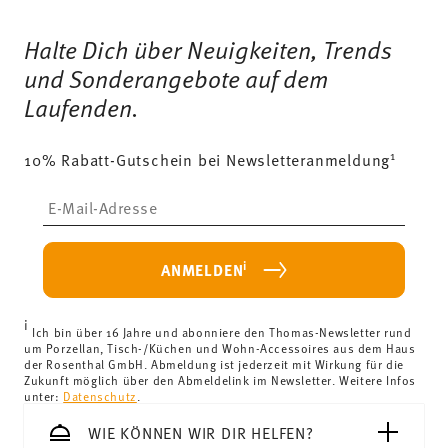
Services
Footer
Halte Dich über Neuigkeiten, Trends
und Sonderangebote auf dem
Laufenden.
1
10% Rabatt-Gutschein bei Newsletteranmeldung
Insert your email to register for the newsletters
i
ANMELDEN
i
Ich bin über 16 Jahre und abonniere den Thomas-Newsletter rund
um Porzellan, Tisch-/Küchen und Wohn-Accessoires aus dem Haus
der Rosenthal GmbH. Abmeldung ist jederzeit mit Wirkung für die
Zukunft möglich über den Abmeldelink im Newsletter. Weitere Infos
unter:
Datenschutz
.
WIE KÖNNEN WIR DIR HELFEN?