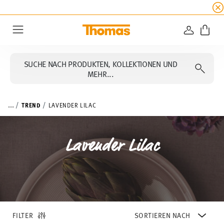
SUMMER SALE
☀️ Jetzt
5% Rabatt on top!
Bis z
ANMELD
Menu
SUCHE NACH PRODUKTEN, KOLLEKTIONEN UND
MEHR...
...
TREND
LAVENDER LILAC
Lavender Lilac
FILTER