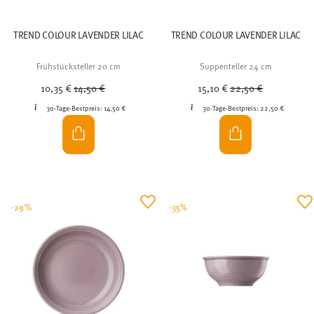
TREND COLOUR LAVENDER LILAC
TREND COLOUR LAVENDER LILAC
Frühstücksteller 20 cm
Suppenteller 24 cm
Price reduced from
to
Price reduced from
to
10,35 €
14,50 €
15,10 €
22,50 €
30-Tage-Bestpreis:
14,50 €
30-Tage-Bestpreis:
22,50 €
-29%
-35%