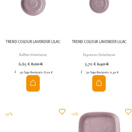
TREND COLOUR LAVENDER LILAC
TREND COLOUR LAVENDER LILAC
Kaffee-Untertasse
Espresso-Untertasse
Price reduced from
to
Price reduced from
to
6,65 €
8,00 €
5,70 €
6,40 €
30-Tage-Bestpreis:
8,00 €
30-Tage-Bestpreis:
6,40 €
-31%
-11%