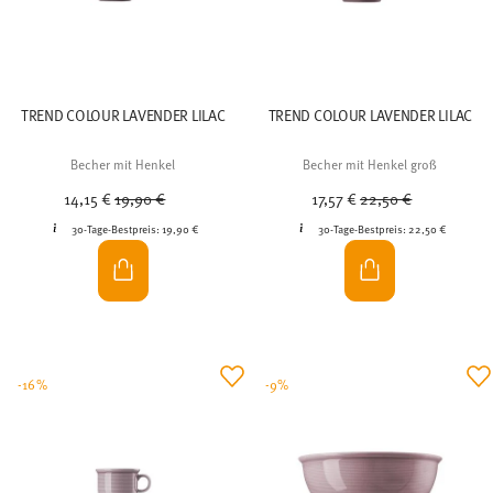
TREND COLOUR LAVENDER LILAC
TREND COLOUR LAVENDER LILAC
Becher mit Henkel
Becher mit Henkel groß
Price reduced from
to
Price reduced from
to
14,15 €
19,90 €
17,57 €
22,50 €
30-Tage-Bestpreis:
19,90 €
30-Tage-Bestpreis:
22,50 €
-16%
-9%