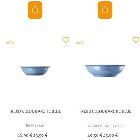
-28%
-10%
TREND COLOUR ARCTIC BLUE
TREND COLOUR ARCTIC BLUE
Bowl 17 cm
Schüssel flach 22 cm
Price reduced from
to
Price reduced from
to
16,90 €
23,50 €
40,50 €
45,00 €