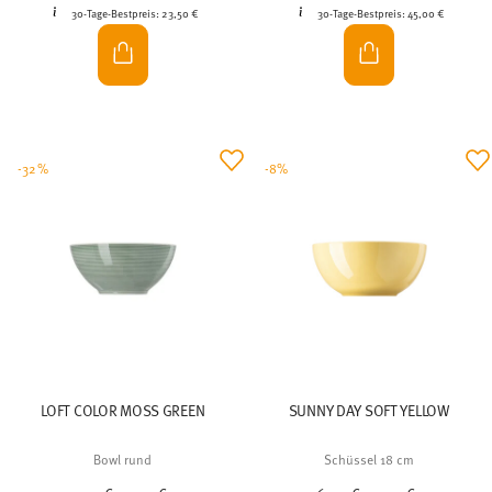
30-Tage-Bestpreis:
23,50 €
30-Tage-Bestpreis:
45,00 €
-32%
-8%
LOFT COLOR MOSS GREEN
SUNNY DAY SOFT YELLOW
Bowl rund
Schüssel 18 cm
Price reduced from
to
Price reduced from
to