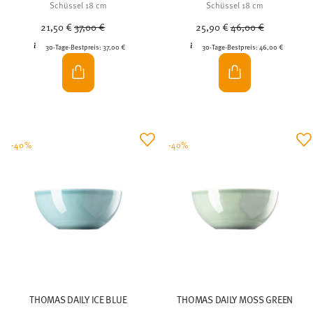
Schüssel 18 cm
Schüssel 18 cm
Price reduced from
to
Price reduced from
to
21,50 €
37,00 €
25,90 €
46,00 €
30-Tage-Bestpreis:
37,00 €
30-Tage-Bestpreis:
46,00 €
-40%
-40%
THOMAS DAILY ICE BLUE
THOMAS DAILY MOSS GREEN