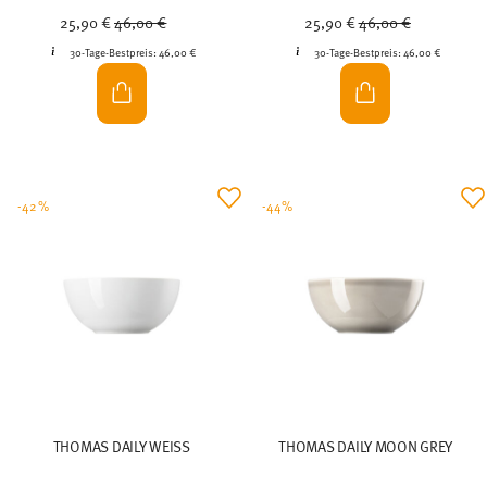
Price reduced from
to
Price reduced from
to
25,90 €
46,00 €
25,90 €
46,00 €
30-Tage-Bestpreis:
46,00 €
30-Tage-Bestpreis:
46,00 €
-42%
-44%
THOMAS DAILY WEISS
THOMAS DAILY MOON GREY