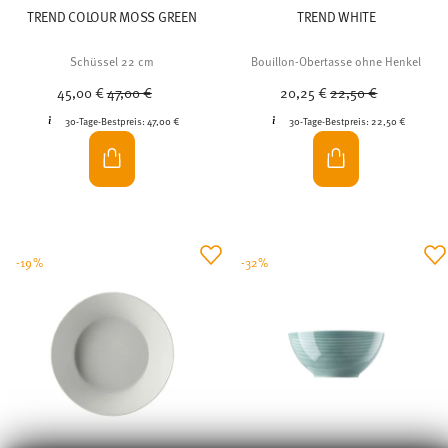
TREND COLOUR MOSS GREEN
TREND WHITE
Schüssel 22 cm
Bouillon-Obertasse ohne Henkel
Price reduced from
to
Price reduced from
to
45,00 €
47,00 €
20,25 €
22,50 €
30-Tage-Bestpreis:
47,00 €
30-Tage-Bestpreis:
22,50 €
-19%
-32%