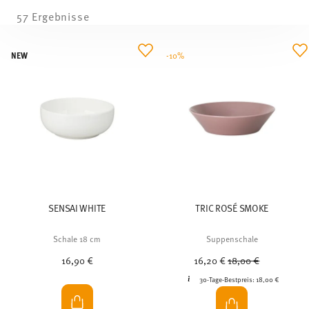
57 Ergebnisse
NEW
-10%
SENSAI WHITE
TRIC ROSÉ SMOKE
Schale 18 cm
Suppenschale
Price reduced from
to
16,90 €
16,20 €
18,00 €
30-Tage-Bestpreis:
18,00 €