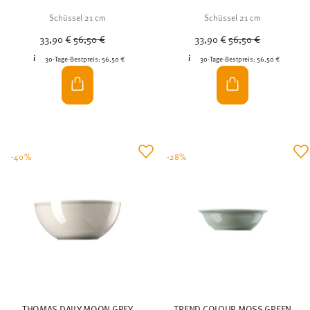
Schüssel 21 cm
Schüssel 21 cm
Price reduced from
to
Price reduced from
to
33,90 €
56,50 €
33,90 €
56,50 €
30-Tage-Bestpreis:
56,50 €
30-Tage-Bestpreis:
56,50 €
-40%
-28%
THOMAS DAILY MOON GREY
TREND COLOUR MOSS GREEN