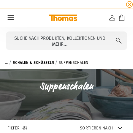
SUMMER SALE
☀️ Bis zu 45% Rabatt auf alle Th
ANMELD
Menu
SUCHE NACH PRODUKTEN, KOLLEKTIONEN UND
MEHR...
...
SCHALEN & SCHÜSSELN
SUPPENSCHALEN
Suppenschalen
FILTER