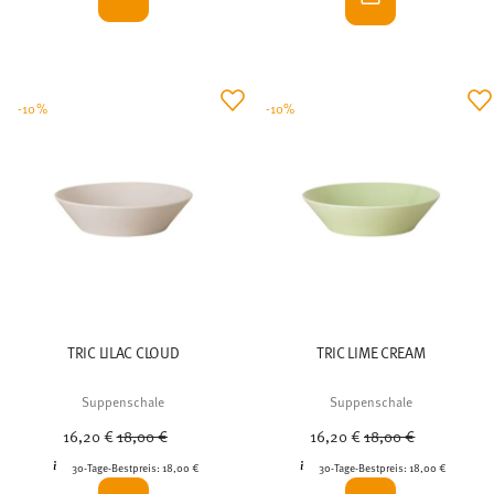
-10%
-10%
TRIC LILAC CLOUD
TRIC LIME CREAM
Suppenschale
Suppenschale
Price reduced from
to
Price reduced from
to
16,20 €
18,00 €
16,20 €
18,00 €
30-Tage-Bestpreis:
18,00 €
30-Tage-Bestpreis:
18,00 €