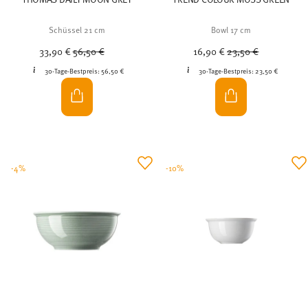
Schüssel 21 cm
Bowl 17 cm
Price reduced from
to
Price reduced from
to
33,90 €
56,50 €
16,90 €
23,50 €
30-Tage-Bestpreis:
56,50 €
30-Tage-Bestpreis:
23,50 €
-4%
-10%