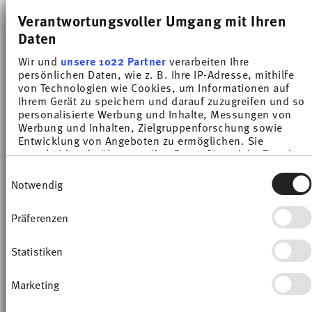
Verantwortungsvoller Umgang mit Ihren
TRIC WHITE
LOFT COLOR ICE BLUE
Daten
Suppenschale
Bowl rund
Wir und
unsere 1022 Partner
verarbeiten Ihre
persönlichen Daten, wie z. B. Ihre IP-Adresse, mithilfe
Price reduced from
to
Price reduced from
to
14,50 €
18,00 €
12,90 €
19,00 €
von Technologien wie Cookies, um Informationen auf
30-Tage-Bestpreis:
18,00 €
30-Tage-Bestpreis:
19,00 €
Ihrem Gerät zu speichern und darauf zuzugreifen und so
personalisierte Werbung und Inhalte, Messungen von
Werbung und Inhalten, Zielgruppenforschung sowie
Entwicklung von Angeboten zu ermöglichen. Sie
entscheiden darüber, wer Ihre Daten für welche Zwecke
nutzt. Sie können Ihre Einwilligung jederzeit über die
Einwilligungsauswahl
Cookie-Erklärung oder durch Klicken auf das Privacy
Notwendig
Trigger Symbol ändern oder widerrufen
-32%
-32%
Präferenzen
Wenn Sie es erlauben, würden wir auch gerne:
Informationen über Ihre geografische Lage
erfassen, welche bis auf einige Meter genau sein
Statistiken
können
Ihr Gerät durch aktives Scannen nach
Marketing
bestimmten Merkmalen (Fingerprinting)
identifizieren