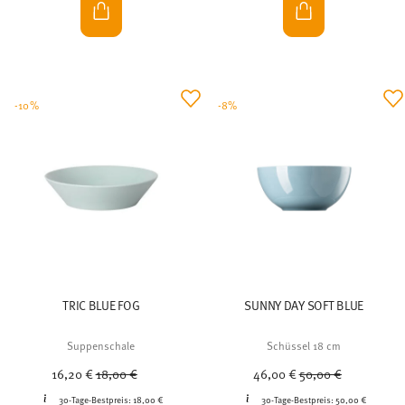
-10%
-8%
TRIC BLUE FOG
SUNNY DAY SOFT BLUE
Suppenschale
Schüssel 18 cm
Price reduced from
to
Price reduced from
to
16,20 €
18,00 €
46,00 €
50,00 €
30-Tage-Bestpreis:
18,00 €
30-Tage-Bestpreis:
50,00 €