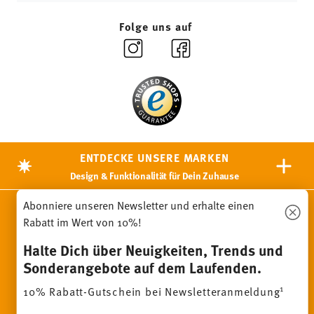
Folge uns auf
ENTDECKE UNSERE MARKEN
Design & Funktionalität für Dein Zuhause
Abonniere unseren Newsletter und erhalte einen
Homepage
AGB
Datenschutzhinweise
Impressum
Rabatt im Wert von 10%!
Cookie-Einwilligung ändern
Halte Dich über Neuigkeiten, Trends und
*
Alle Preise inkl. MwSt. und
zzgl. Versandkosten.
1
Sonderangebote auf dem Laufenden.
Sie können den Code bei Ihrem nächsten Einkauf direkt im
Bestellprozess eingeben. Eine Kombination mit anderen
Gutscheinen/ Rabattaktionen ist nicht möglich. Der Gutschein ist
1
10% Rabatt-Gutschein bei Newsletteranmeldung
nicht im Nachhinein verrechenbar. Keine Barauszahlung, Restbetrag
verfällt.