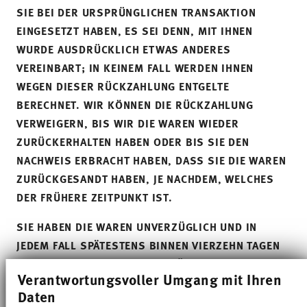
SIE BEI DER URSPRÜNGLICHEN TRANSAKTION
EINGESETZT HABEN, ES SEI DENN, MIT IHNEN
WURDE AUSDRÜCKLICH ETWAS ANDERES
VEREINBART; IN KEINEM FALL WERDEN IHNEN
WEGEN DIESER RÜCKZAHLUNG ENTGELTE
BERECHNET. WIR KÖNNEN DIE RÜCKZAHLUNG
VERWEIGERN, BIS WIR DIE WAREN WIEDER
ZURÜCKERHALTEN HABEN ODER BIS SIE DEN
NACHWEIS ERBRACHT HABEN, DASS SIE DIE WAREN
ZURÜCKGESANDT HABEN, JE NACHDEM, WELCHES
DER FRÜHERE ZEITPUNKT IST.
SIE HABEN DIE WAREN UNVERZÜGLICH UND IN
JEDEM FALL SPÄTESTENS BINNEN VIERZEHN TAGEN
AB DEM TAG, AN DEM SIE UNS ÜBER DEN WIDERRUF
Verantwortungsvoller Umgang mit Ihren
DIESES VERTRAGS UNTERRICHTEN, AN UNS
Daten
ZURÜCKZUSENDEN ODER ZU ÜBERGEBEN. DIE FRIST