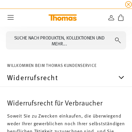
SUMMER SALE
☀️ Jetzt
5% Rabatt on top!
Bis z
ANMELD
Menu
SUCHE NACH PRODUKTEN, KOLLEKTIONEN UND
MEHR...
WILLKOMMEN BEIM THOMAS KUNDENSERVICE
Widerrufsrecht
Widerrufsrecht für Verbraucher
Soweit Sie zu Zwecken einkaufen, die überwiegend
weder Ihrer gewerblichen noch Ihrer selbstständigen
beruflichen Tätigkeit zuzurechnen sind, und Sie