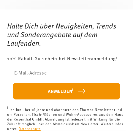
Services
Footer
Halte Dich über Neuigkeiten, Trends
und Sonderangebote auf dem
Laufenden.
1
10% Rabatt-Gutschein bei Newsletteranmeldung
Insert your email to register for the newsletters
i
ANMELDEN
i
Ich bin über 16 Jahre und abonniere den Thomas-Newsletter rund
um Porzellan, Tisch-/Küchen und Wohn-Accessoires aus dem Haus
der Rosenthal GmbH. Abmeldung ist jederzeit mit Wirkung für die
Zukunft möglich über den Abmeldelink im Newsletter. Weitere Infos
unter:
Datenschutz
.