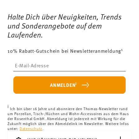
Services
Footer
Halte Dich über Neuigkeiten, Trends
und Sonderangebote auf dem
Laufenden.
1
10% Rabatt-Gutschein bei Newsletteranmeldung
Insert your email to register for the newsletters
i
ANMELDEN
i
Ich bin über 16 Jahre und abonniere den Thomas-Newsletter rund
um Porzellan, Tisch-/Küchen und Wohn-Accessoires aus dem Haus
der Rosenthal GmbH. Abmeldung ist jederzeit mit Wirkung für die
Zukunft möglich über den Abmeldelink im Newsletter. Weitere Infos
unter:
Datenschutz
.