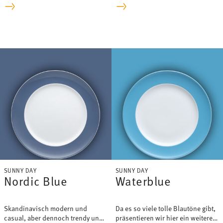
Meeresrauschen und stehen für
Farbe »Petrol« irgendwo
Kraft, Erholung und Hoffnung.
dazwischen.
SUNNY DAY
SUNNY DAY
Nordic Blue
Waterblue
Skandinavisch modern und
Da es so viele tolle Blautöne gibt,
casual, aber dennoch trendy und
präsentieren wir hier ein weiteres