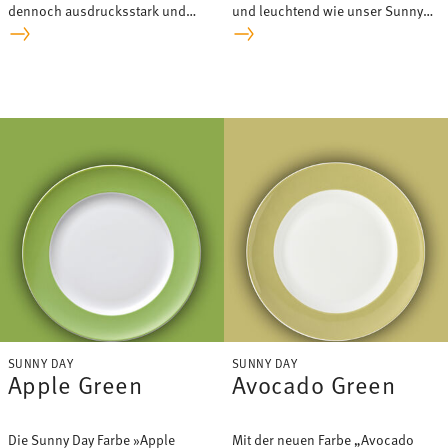
dennoch ausdrucksstark und
und leuchtend wie unser Sunny
energiegeladen – die neue Farbe
Day »Yellow« und dabei so ein
Soft Yellow zeigt sich als
Allroundtalent!
engagierter Team-Player in der
farbenfrohen Sunny Day
Kollektion.
SUNNY DAY
SUNNY DAY
Apple Green
Avocado Green
Die Sunny Day Farbe »Apple
Mit der neuen Farbe „Avocado