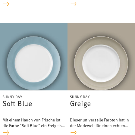
mit sehr viel Appeal – so zeigt sich
phänomenales Blau: Sunny Day
Nordic Blue.
»Waterblue«!
SUNNY DAY
SUNNY DAY
Soft Blue
Greige
Mit einem Hauch von Frische ist
Dieser universelle Farbton hat in
die Farbe "Soft Blue" ein Freigeist
der Modewelt für einen echten
in der beliebten Sunny Day
Hype gesorgt und ist seither nicht