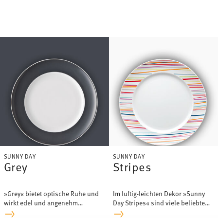
Kollektion.
mehr wegzudenken.
SUNNY DAY
SUNNY DAY
Grey
Stripes
»Grey« bietet optische Ruhe und
Im luftig-leichten Dekor »Sunny
wirkt edel und angenehm
Day Stripes« sind viele beliebte
sophisticated.
Sunny Day Farben enthalten.