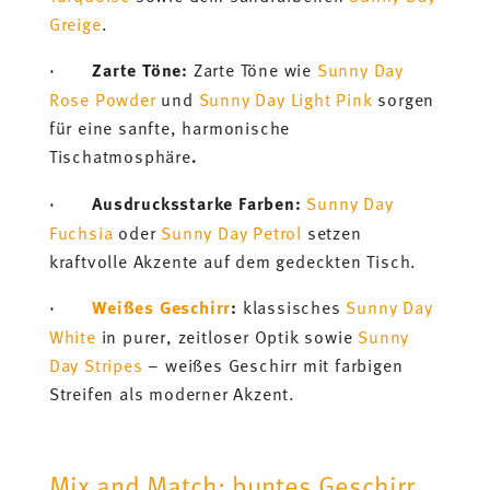
Greige
.
·
Zarte Töne:
Zarte Töne wie
Sunny Day
Rose Powder
und
Sunny Day Light Pink
sorgen
für eine sanfte, harmonische
Tischatmosphäre
.
·
Ausdrucksstarke Farben:
Sunny Day
Fuchsia
oder
Sunny Day Petrol
setzen
kraftvolle Akzente auf dem gedeckten Tisch.
·
Weißes Geschirr
:
klassisches
Sunny Day
White
in purer, zeitloser Optik sowie
Sunny
Day Stripes
– weißes Geschirr mit farbigen
Streifen als moderner Akzent.
Mix and Match: buntes Geschirr