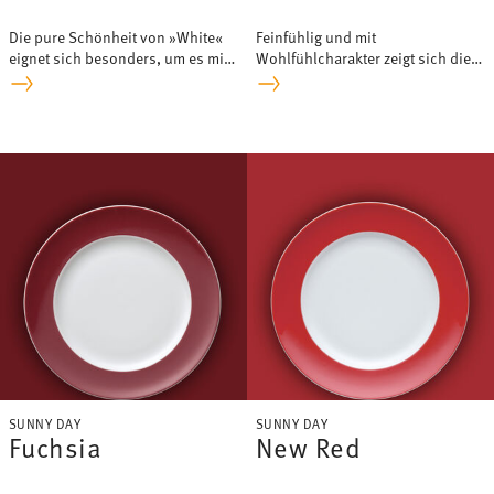
Die pure Schönheit von »White«
Feinfühlig und mit
eignet sich besonders, um es mit
Wohlfühlcharakter zeigt sich die
ein paar farbigen Teilen zu
neue Sunny Day Farbe Rose
kombinieren.
Powder.
SUNNY DAY
SUNNY DAY
Fuchsia
New Red