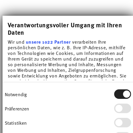
Verantwortungsvoller Umgang mit Ihren
Daten
Wir und
unsere 1022 Partner
verarbeiten Ihre
Thomas Sunny Day-Geschirr:
persönlichen Daten, wie z. B. Ihre IP-Adresse, mithilfe
von Technologien wie Cookies, um Informationen auf
bunt, modern und vielseitig
Ihrem Gerät zu speichern und darauf zuzugreifen und
kombinierbar
so personalisierte Werbung und Inhalte, Messungen
von Werbung und Inhalten, Zielgruppenforschung
Die
Thomas Sunny Day Geschirr-Kollektion
ist
sowie Entwicklung von Angeboten zu ermöglichen. Sie
entscheiden darüber, wer Ihre Daten für welche Zwecke
so vielfältig wie das Leben selbst. Von zarten
nutzt. Sie können Ihre Einwilligung jederzeit über die
Pastellfarben über warme Naturtöne und
Einwilligungsauswahl
Cookie-Erklärung oder durch Klicken auf das Privacy
Notwendig
nordisch-kühle Nuancen bis hin zu
Trigger Symbol ändern oder widerrufen
kraftvollen, intensiven Farben, findet sich eine
Präferenzen
Wenn Sie es erlauben, würden wir auch gerne:
große Auswahl an Farben von
Thomas Sunny
Informationen über Ihre geografische Lage
Day.
Diese sorgt für ein stimmungsvolles
erfassen, welche bis auf einige Meter genau sein
Statistiken
können
Ambiente auf deinem gedeckten Tisch.