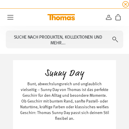
SUMMER SALE
☀️ Bis zu 45% Rabatt auf alle Th
ANMELD
Menu
SUCHE NACH PRODUKTEN, KOLLEKTIONEN UND
MEHR...
Sunny Day
Bunt, abwechslungsreich und unglaublich
vielseitig – Sunny Day von Thomas ist das perfekte
Geschirr für den Alltag und besondere Momente.
Ob Geschirr mit buntem Rand, sanfte Pastell- oder
Naturtöne, kräftige Farben oder klassisches weißes
Geschirr: Thomas Sunny Day passt sich deinem Stil
flexibel an.