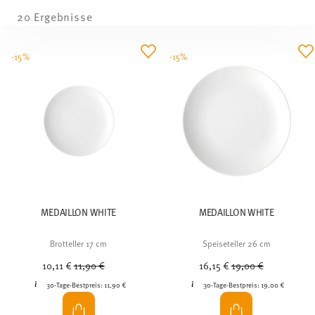
20 Ergebnisse
-15%
-15%
MEDAILLON WHITE
MEDAILLON WHITE
Brotteller 17 cm
Speiseteller 26 cm
Price reduced from
to
Price reduced from
to
10,11 €
11,90 €
16,15 €
19,00 €
30-Tage-Bestpreis:
11,90 €
30-Tage-Bestpreis:
19,00 €