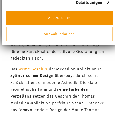
verarbeitet werden, und legen Sie Ihre Präferenzen im
Details zeigen
Mit der
Kollektion Thomas Medaillon
erhalten
Abschnitt Einzelheiten
fest.
Design-Liebhaber puristischer Formen
Wir verwenden Cookies, um Inhalte und Anzeigen zu
hochwertiges,
modernes Porzellangeschirr
,
Alle zulassen
personalisieren, Funktionen für soziale Medien
das ein Leben lang Freude bereitet. Das
anbieten zu können und die Zugriffe auf unsere Website
zu analysieren. Außerdem geben wir Informationen zu
einzigartige zylindrische Design lenkt die
Auswahl erlauben
Ihrer Verwendung unserer Website an unsere Partner für
Aufmerksamkeit auf die klaren Formen von
soziale Medien, Werbung und Analysen weiter. Unsere
Partner führen diese Informationen möglicherweise mit
Tellern, Schüsseln, Bechern & Co – und sorgt
weiteren Daten zusammen, die Sie ihnen bereitgestellt
für eine zurückhaltende, stilvolle Gestaltung am
haben oder die sie im Rahmen Ihrer Nutzung der
gedeckten Tisch.
Dienste gesammelt haben.
Das
weiße Geschirr
der Medaillon-Kollektion in
zylindrischem Design
überzeugt durch seine
zurückhaltende, moderne Ästhetik. Die klare
geometrische Form und
reine Farbe des
Porzellans
setzen das Geschirr der Thomas
Medaillon-Kollektion perfekt in Szene. Entdecke
das formvollendete Design der Marke Thomas