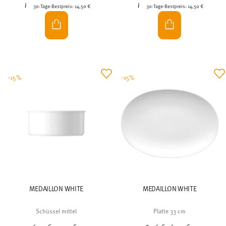
30-Tage-Bestpreis:
14,50 €
30-Tage-Bestpreis:
14,50 €
-15%
-15%
MEDAILLON WHITE
MEDAILLON WHITE
Schüssel mittel
Platte 33 cm
Price reduced from
to
Price reduced from
to