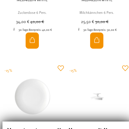
Zuckerdose 6 Pers.
Milchkännchen 6 Pers.
Price reduced from
to
Price reduced from
to
34,00 €
40,00 €
25,50 €
30,00 €
30-Tage-Bestpreis:
40,00 €
30-Tage-Bestpreis:
30,00 €
-15%
-15%