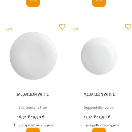
-15%
-15%
MEDAILLON WHITE
MEDAILLON WHITE
Speiseteller 28 cm
Suppenteller 22 cm
Price reduced from
to
Price reduced from
to
16,91 €
19,90 €
13,51 €
15,90 €
30-Tage-Bestpreis:
19,90 €
30-Tage-Bestpreis:
15,90 €