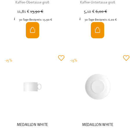
Kaffee-Obertasse groß
Kaffee-Untertasse groß
Price reduced from
to
Price reduced from
to
11,81 €
13,90 €
5,10 €
6,00 €
30-Tage-Bestpreis:
13,90 €
30-Tage-Bestpreis:
6,00 €
-15%
-15%
MEDAILLON WHITE
MEDAILLON WHITE