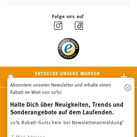
Folge uns auf
ENTDECKE UNSERE MARKEN
Design & Funktionalität für Dein Zuhause
Abonniere unseren Newsletter und erhalte einen
Rabatt im Wert von 10%!
Homepage
AGB
Datenschutzhinweise
Impressum
Halte Dich über Neuigkeiten, Trends und
Cookie-Einwilligung ändern
Sonderangebote auf dem Laufenden.
*
Alle Preise inkl. MwSt. und
zzgl. Versandkosten.
1
Sie können den Code bei Ihrem nächsten Einkauf direkt im
1
10% Rabatt-Gutschein bei Newsletteranmeldung
Bestellprozess eingeben. Eine Kombination mit anderen
Gutscheinen/ Rabattaktionen ist nicht möglich. Der Gutschein ist
Insert your email to register for the newsletters
nicht im Nachhinein verrechenbar. Keine Barauszahlung, Restbetrag