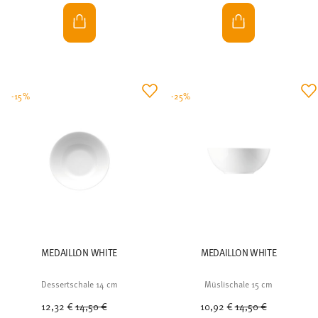
-15%
-25%
MEDAILLON WHITE
MEDAILLON WHITE
Dessertschale 14 cm
Müslischale 15 cm
Price reduced from
to
Price reduced from
to
12,32 €
14,50 €
10,92 €
14,50 €