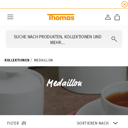
SUMMER SALE
☀️ Jetzt
5% Rabatt on top!
Bis z
ANMELD
Menu
SUCHE NACH PRODUKTEN, KOLLEKTIONEN UND
MEHR...
KOLLEKTIONEN
MEDAILLON
Medaillon
FILTER