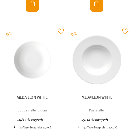
-15%
-15%
MEDAILLON WHITE
MEDAILLON WHITE
Suppenteller 23 cm
Pastateller
Price reduced from
to
Price reduced from
to
14,87 €
17,50 €
19,12 €
22,50 €
30-Tage-Bestpreis:
17,50 €
30-Tage-Bestpreis:
22,50 €