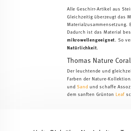
Alle Geschirr-Artikel aus St
Gleichzeitig überzeugt das M
Materialzusammensetzung. 
Dadurch ist das Material be
mikrowellengeeignet
. So v
Natürlichkeit
.
Thomas Nature Coral
Der leuchtende und gleichze
Farben der Nature-Kollektion
und
Sand
und schaffe Assozi
dem sanften Grünton
Leaf
sc
Services
Footer