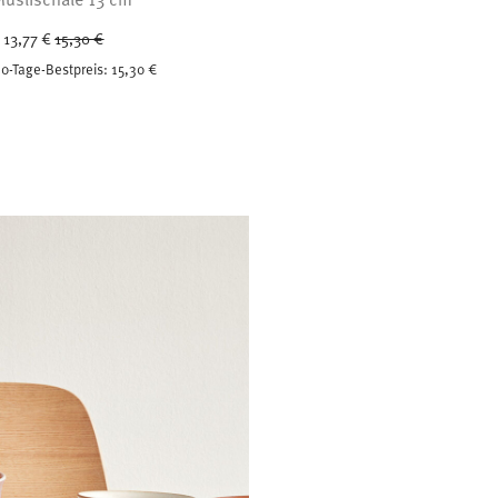
Price reduced from
to
13,77 €
15,30 €
0-Tage-Bestpreis:
15,30 €