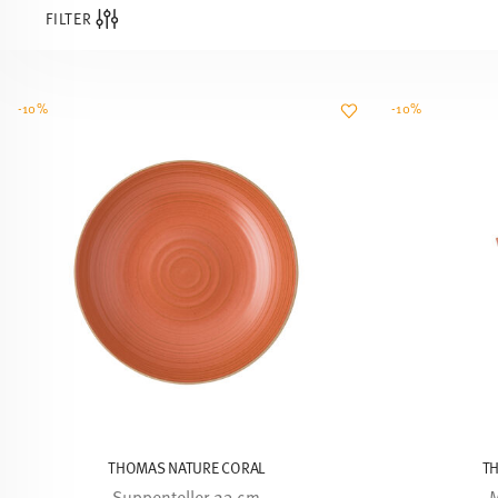
FILTER
-10%
-10%
THOMAS NATURE CORAL
T
Suppenteller 23 cm
M