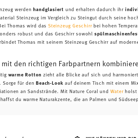
einzeug werden
handglasiert
und erhalten dadurch ihr
indiv
aterial Steinzeug im Vergleich zu Steingut durch seine hoc
Bei Thomas wird das
Steinzeug Geschirr
bei hohen Temperat
sonders robust und das Geschirr sowohl
spülmaschinenfe
erbindet Thomas mit seinem Steinzeug Geschirr auf moder
 mit den richtigen Farbpartnern kombinier
itig
warme Rotton
zieht alle Blicke auf sich und harmonie
. Sorge für den
Beach-Look
auf deinem Tisch mit einem Mix
ationen an Sandstrände. Mit Nature Coral und
Water
holst
haffst du warme Naturakzente, die an Palmen und Südseep