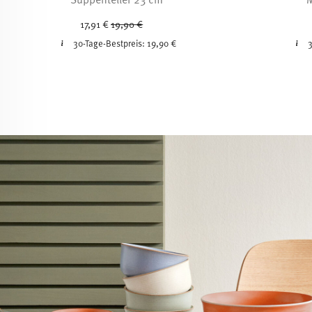
Price reduced from
to
17,91 €
19,90 €
30-Tage-Bestpreis:
19,90 €
3