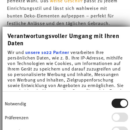
einem farbintensiven Brunch-Teller noch frischer,
während sich warme Speisen auf kontrastierenden
Nuancen besonders ansprechend anrichten lassen.
Neben der ästhetischen Wirkung überzeugt die
Kollektion nicht zuletzt durch ihre
Alltagstauglichkeit
. Die Formen sind klar,
funktional und vielseitig kombinierbar – ideal für
ein abwechslungsreiches Brunch-Buffet, bei dem
viele kleine Komponenten harmonisch
zusammenkommen. Damit du auch nach dem
Brunchen weiter entspannen kannst und keine
lange Zeit mit Spülen verbringen musst, ist das
Geschirr aller Thomas-Kollektionen außerdem
spülmaschinentauglich und hitzebeständig
.