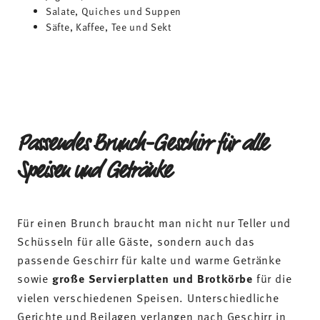
Speisen und Getränke
Für einen Brunch braucht man nicht nur Teller und
Schüsseln für alle Gäste, sondern auch das
passende Geschirr für kalte und warme Getränke
sowie
große Servierplatten und Brotkörbe
für die
vielen verschiedenen Speisen. Unterschiedliche
Gerichte und Beilagen verlangen nach Geschirr in
geeigneter Form und Größe.
Wenn du ein Buffet planst, solltest du dir im Voraus
überlegen, wie du Leckereien servieren kannst. Für
einen stilvollen Brunch braucht man:
Brunch-Teller
– wahlweise in verschiedenen Größen
für Brot, warme Speisen und Desserts (z.B.
Speiseteller
und
Frühstücksteller
)