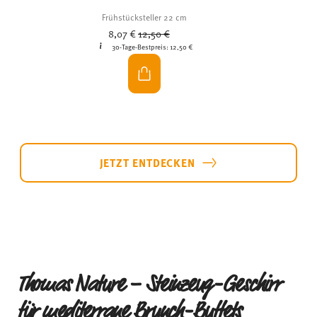
JETZT ENTDECKEN
Thomas Nature – Steinzeug-Geschirr
für mediterrane Brunch-Buffets
Die naturinspirierte Farbwelt der
Thomas Nature-
Kollektion
bringt einen mediterranen Flair auf
deinen Tisch. Die organischen Formen und Farben
der Kollektion greifen die Schönheit der Natur
gekonnt auf und bringen knackige Salate, wärmende
Suppen und goldbraunes Gebäck besonders