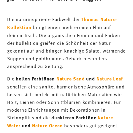
ansprechend zu Geltung.
Die
hellen Farbtönen
Nature Sand
und
Nature Leaf
schaffen eine sanfte, harmonische Atmosphäre und
lassen sich perfekt mit natürlichen Materialien wie
Holz, Leinen oder Schnittblumen kombinieren. Für
moderne Einrichtungen mit Dekorationen in
Steinoptik sind die
dunkleren Farbtöne
Nature
Water
und
Nature Ocean
besonders gut geeignet.
Ob frisches Brot, saisonale Früchte oder
selbstgemachte Spezialitäten – auf dem Nature-
Geschirr wirken Speisen besonders hochwertig,
gesund und frisch. Diese Kollektion richtet sich an
alle, die beim Brunch nicht nur genießen, sondern
auch eine
Atmosphäre von Ruhe, Balance und
Natürlichkeit
schaffen möchten – perfekt für
Wohlfühlmomente im kleinen Kreis oder zu zweit.