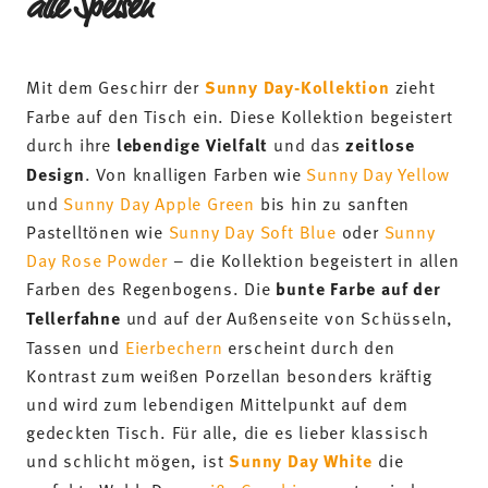
Day Rose Powder
– die Kollektion begeistert in allen
Farben des Regenbogens. Die
bunte Farbe auf der
Tellerfahne
und auf der Außenseite von Schüsseln,
Tassen und
Eierbechern
erscheint durch den
Kontrast zum weißen Porzellan besonders kräftig
und wird zum lebendigen Mittelpunkt auf dem
gedeckten Tisch. Für alle, die es lieber klassisch
und schlicht mögen, ist
Sunny Day White
die
perfekte Wahl. Das
weiße Geschirr
passt zu jedem
Einrichtungsstil und lässt sich wahlweise mit
bunten Deko-Elementen aufpeppen – perfekt für
festliche Anlässe und den täglichen Gebrauch.
Gerade beim Brunch entfaltet Sunny Day seine
ganze Stärke: Unterschiedliche Farben können
gezielt eingesetzt werden, um
Speisen visuell
hervorzuheben
. Ein fruchtiger Obstsalat wirkt auf