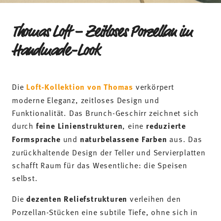
Funktionalität. Das Brunch-Geschirr zeichnet sich
durch
feine Linienstrukturen
, eine
reduzierte
Formsprache
und
naturbelassene Farben
aus. Das
zurückhaltende Design der Teller und Servierplatten
schafft Raum für das Wesentliche: die Speisen
selbst.
Die
dezenten Reliefstrukturen
verleihen den
Porzellan-Stücken eine subtile Tiefe, ohne sich in
den Vordergrund zu drängen. So entsteht eine
ruhige, harmonische Gesamtwirkung, die besonders
bei hochwertig angerichteten Speisen zur Geltung
kommt. Besonders als Brunch-Geschirr an
Feiertagen und für eine gemütliche Zeit an der
frischen Luft ist das Geschirr perfekt geeignet.
Mit den
Loft Color Mixed Geschirr-Sets
vereinst du
die
gesamte Farbvielfalt der Loft-Kollektion
auf