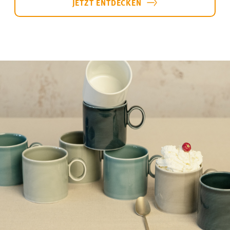
Thomas Loft – Zeitloses Porzellan im
Handmade-Look
Die
Loft-Kollektion von Thomas
verkörpert
moderne Eleganz, zeitloses Design und