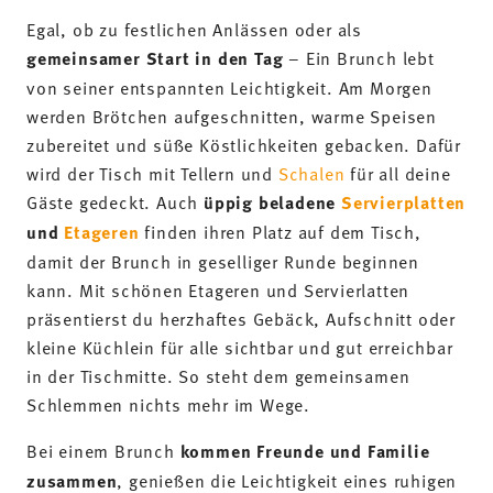
damit der Brunch in geselliger Runde beginnen
kann. Mit schönen Etageren und Servierlatten
präsentierst du herzhaftes Gebäck, Aufschnitt oder
kleine Küchlein für alle sichtbar und gut erreichbar
in der Tischmitte. So steht dem gemeinsamen
Schlemmen nichts mehr im Wege.
Bei einem Brunch
kommen Freunde und Familie
zusammen
, genießen die Leichtigkeit eines ruhigen
Morgens, erzählen von ihren schönsten
Erinnerungen und schlemmen gemeinsam. Ob
draußen auf der Terrasse oder drinnen am liebevoll
arrangierten Tisch – das Brunch-Buffet entfaltet
seine volle Wirkung besonders im Zusammenspiel
mit einem harmonischen Ambiente: Feines
Porzellan, sanfte Farben und klare Formen
begeistern deine Gäste und unterstreichen das