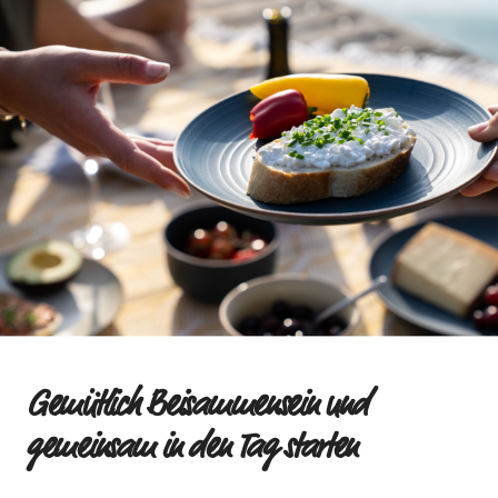
Gemütlich Beisammensein und
gemeinsam in den Tag starten
Egal, ob zu festlichen Anlässen oder als
gemeinsamer Start in den Tag
– Ein Brunch lebt
von seiner entspannten Leichtigkeit. Am Morgen
werden Brötchen aufgeschnitten, warme Speisen
zubereitet und süße Köstlichkeiten gebacken. Dafür
wird der Tisch mit Tellern und
Schalen
für all deine
Gäste gedeckt. Auch
üppig beladene
Servierplatten
und
Etageren
finden
ihren Platz auf dem Tisch,