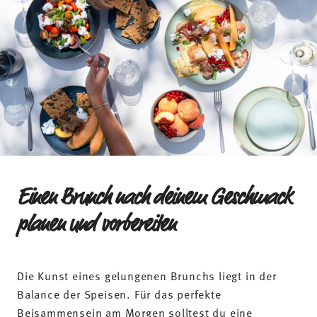
Einen Brunch nach deinem Geschmack
planen und vorbereiten
Die Kunst eines gelungenen Brunchs liegt in der
Balance der Speisen. Für das perfekte
Beisammensein am Morgen solltest du eine
umfangreiche Auswahl an herzhaften und süßen
Gerichten
zusammenstellen. Ein gemeinsamer Sekt
oder Orangensaft zum Anstoßen rundet festliche
Anlässe ab. An heißen Sommertagen sind fruchtige
Müslis, Salate und andere kalte Gerichte ideale
Ergänzungen zum Brunch, während sich für das
Beisammensein im Herbst und Winter besonders
kleine Suppen als Aufwärmer anbieten.