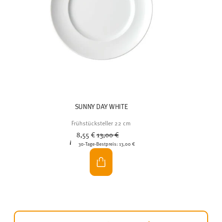
Frühstücksteller 22 cm
Price reduced from
to
8,55 €
13,00 €
30-Tage-Bestpreis:
13,00 €
JETZT ENTDECKEN